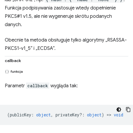
Funkcja podpisywania zastosuje wtedy dopełnienie
PKCS#1 v1.5, ale nie wygeneruje skrótu podanych
danych.
Obecnie ta metoda obsługuje tylko algorytmy „RSASSA-
PKCS1-v1_5” i „ECDSA”.
callback
funkcja
Parametr
callback
wygląda tak:
(
publicKey
:
object
,
privateKey?
:
object
) =>
void