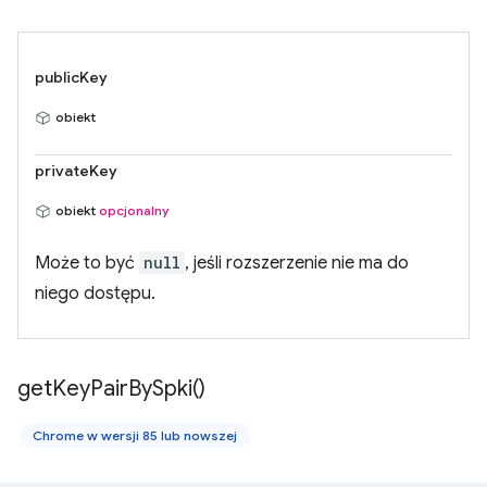
publicKey
obiekt
privateKey
obiekt
opcjonalny
Może to być
null
, jeśli rozszerzenie nie ma do
niego dostępu.
get
Key
Pair
By
Spki(
)
Chrome w wersji 85 lub nowszej