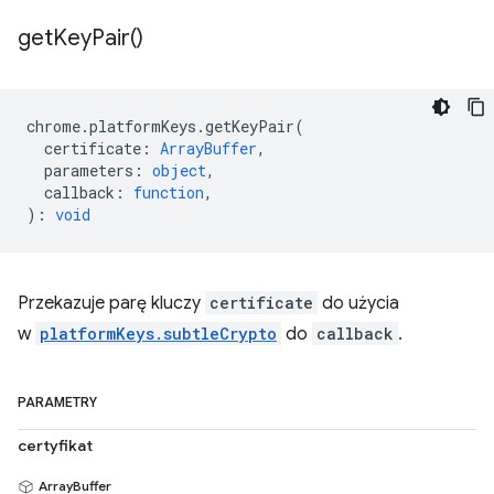
get
Key
Pair(
)
chrome
.
platformKeys
.
getKeyPair
(
certificate
:
ArrayBuffer
,
parameters
:
object
,
callback
:
function
,
)
:
void
Przekazuje parę kluczy
certificate
do użycia
w
platformKeys.subtleCrypto
do
callback
.
PARAMETRY
certyfikat
ArrayBuffer