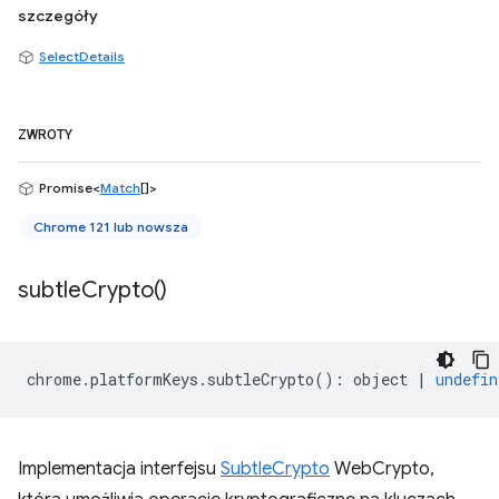
szczegóły
SelectDetails
ZWROTY
Promise<
Match
[]>
Chrome 121 lub nowsza
subtle
Crypto(
)
chrome
.
platformKeys
.
subtleCrypto
()
:
object
|
undefin
Implementacja interfejsu
SubtleCrypto
WebCrypto,