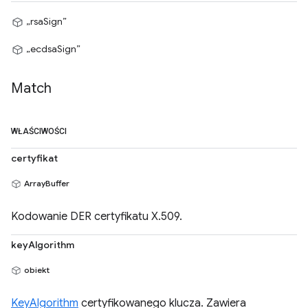
„rsaSign”
„ecdsaSign”
Match
WŁAŚCIWOŚCI
certyfikat
ArrayBuffer
Kodowanie DER certyfikatu X.509.
keyAlgorithm
obiekt
KeyAlgorithm
certyfikowanego klucza. Zawiera