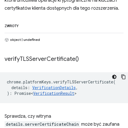
która umożliwia operacje kryptograficzne na kluczach
certyfikatów klienta dostępnych dla tego rozszerzenia.
ZWROTY
object | undefined
verify
TLSServer
Certificate(
)
chrome
.
platformKeys
.
verifyTLSServerCertificate
(
details
:
VerificationDetails
,
)
:
Promise<
VerificationResult
>
Sprawdza, czy witryna
details.serverCertificateChain
może być zaufana