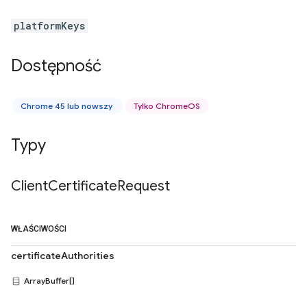
platformKeys
Dostępność
Chrome 45 lub nowszy
Tylko ChromeOS
Typy
Client
Certificate
Request
WŁAŚCIWOŚCI
certificateAuthorities
ArrayBuffer[]