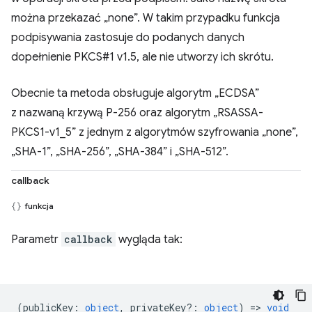
można przekazać „none”. W takim przypadku funkcja
podpisywania zastosuje do podanych danych
dopełnienie PKCS#1 v1.5, ale nie utworzy ich skrótu.
Obecnie ta metoda obsługuje algorytm „ECDSA”
z nazwaną krzywą P-256 oraz algorytm „RSASSA-
PKCS1-v1_5” z jednym z algorytmów szyfrowania „none”,
„SHA-1”, „SHA-256”, „SHA-384” i „SHA-512”.
callback
funkcja
Parametr
callback
wygląda tak:
(
publicKey
:
object
,
privateKey?
:
object
) =>
void