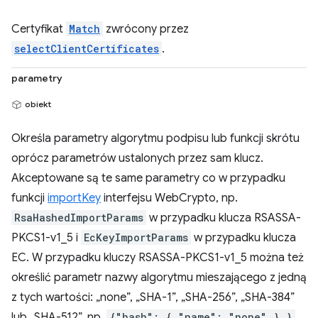
Certyfikat
Match
zwrócony przez
selectClientCertificates
.
parametry
obiekt
Określa parametry algorytmu podpisu lub funkcji skrótu
oprócz parametrów ustalonych przez sam klucz.
Akceptowane są te same parametry co w przypadku
funkcji
importKey
interfejsu WebCrypto, np.
RsaHashedImportParams
w przypadku klucza RSASSA-
PKCS1-v1_5 i
EcKeyImportParams
w przypadku klucza
EC. W przypadku kluczy RSASSA-PKCS1-v1_5 można też
określić parametr nazwy algorytmu mieszającego z jedną
z tych wartości: „none”, „SHA-1”, „SHA-256”, „SHA-384”
lub „SHA-512”, np.
{"hash": { "name": "none" } }
.