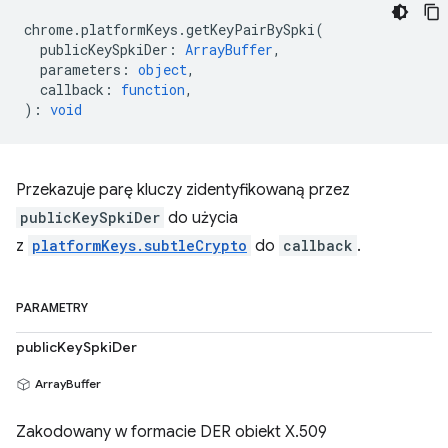
chrome
.
platformKeys
.
getKeyPairBySpki
(
publicKeySpkiDer
:
ArrayBuffer
,
parameters
:
object
,
callback
:
function
,
)
:
void
Przekazuje parę kluczy zidentyfikowaną przez
publicKeySpkiDer
do użycia
z
platformKeys.subtleCrypto
do
callback
.
PARAMETRY
publicKeySpkiDer
ArrayBuffer
Zakodowany w formacie DER obiekt X.509