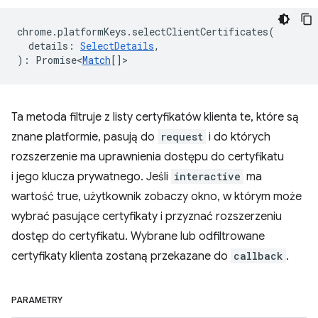
chrome
.
platformKeys
.
selectClientCertificates
(
details
:
SelectDetails
,
)
:
Promise<
Match
[]
>
Ta metoda filtruje z listy certyfikatów klienta te, które są
znane platformie, pasują do
request
i do których
rozszerzenie ma uprawnienia dostępu do certyfikatu
i jego klucza prywatnego. Jeśli
interactive
ma
wartość true, użytkownik zobaczy okno, w którym może
wybrać pasujące certyfikaty i przyznać rozszerzeniu
dostęp do certyfikatu. Wybrane lub odfiltrowane
certyfikaty klienta zostaną przekazane do
callback
.
PARAMETRY