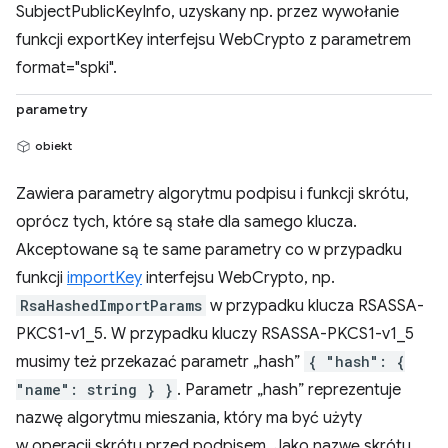
SubjectPublicKeyInfo, uzyskany np. przez wywołanie
funkcji exportKey interfejsu WebCrypto z parametrem
format="spki".
parametry
obiekt
Zawiera parametry algorytmu podpisu i funkcji skrótu,
oprócz tych, które są stałe dla samego klucza.
Akceptowane są te same parametry co w przypadku
funkcji
importKey
interfejsu WebCrypto, np.
RsaHashedImportParams
w przypadku klucza RSASSA-
PKCS1-v1_5. W przypadku kluczy RSASSA-PKCS1-v1_5
musimy też przekazać parametr „hash”
{ "hash": {
"name": string } }
. Parametr „hash” reprezentuje
nazwę algorytmu mieszania, który ma być użyty
w operacji skrótu przed podpisem. Jako nazwę skrótu