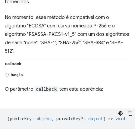
fornecidos.
No momento, esse método é compatível com o
algoritmo "ECDSA" com curva nomeada P-256 e o
algoritmo "RSASSA-PKCS1-v1_5" com um dos algoritmos
de hash "none", "SHA-1", "SHA-256", "SHA-384" e "SHA-
512".
callback
função
O parâmetro
callback
tem esta aparência:
(
publicKey
:
object
,
privateKey?
:
object
) =>
void