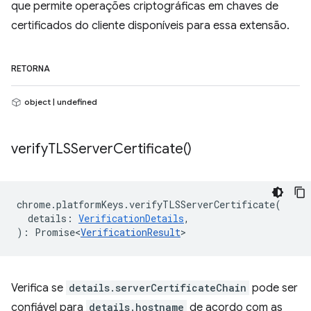
que permite operações criptográficas em chaves de
certificados do cliente disponíveis para essa extensão.
RETORNA
object | undefined
verify
TLSServer
Certificate(
)
chrome
.
platformKeys
.
verifyTLSServerCertificate
(
details
:
VerificationDetails
,
)
:
Promise<
VerificationResult
>
Verifica se
details.serverCertificateChain
pode ser
confiável para
details.hostname
de acordo com as