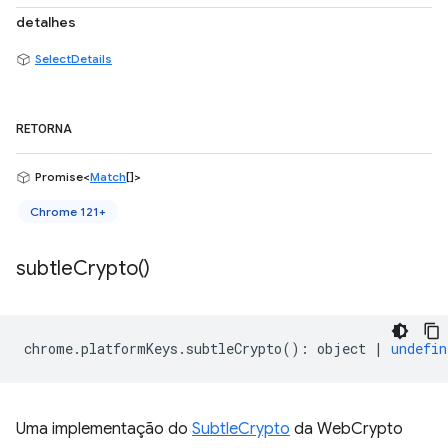
detalhes
SelectDetails
RETORNA
Promise<
Match
[]>
Chrome 121+
subtle
Crypto(
)
chrome
.
platformKeys
.
subtleCrypto
()
:
object
|
undefin
Uma implementação do
SubtleCrypto
da WebCrypto