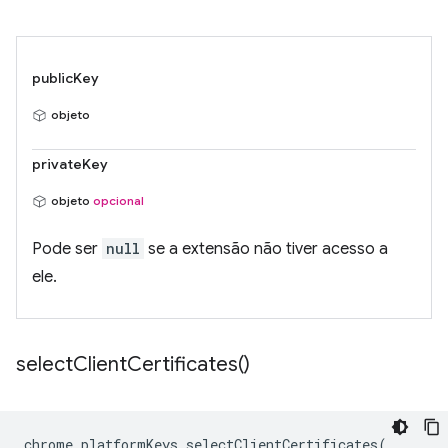
publicKey
objeto
privateKey
objeto
opcional
Pode ser
null
se a extensão não tiver acesso a
ele.
select
Client
Certificates(
)
chrome
.
platformKeys
.
selectClientCertificates
(