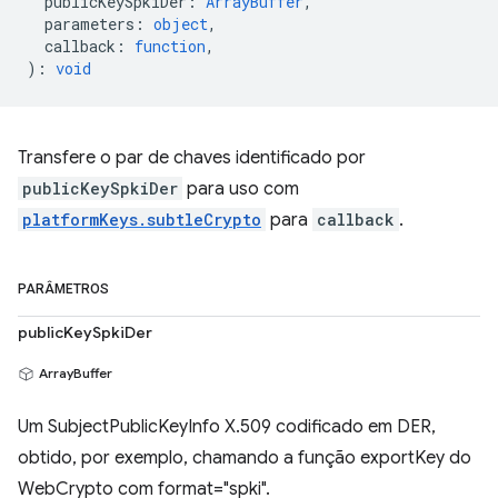
publicKeySpkiDer
:
ArrayBuffer
,
parameters
:
object
,
callback
:
function
,
)
:
void
Transfere o par de chaves identificado por
publicKeySpkiDer
para uso com
platformKeys.subtleCrypto
para
callback
.
PARÂMETROS
publicKeySpkiDer
ArrayBuffer
Um SubjectPublicKeyInfo X.509 codificado em DER,
obtido, por exemplo, chamando a função exportKey do
WebCrypto com format="spki".