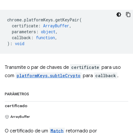
chrome
.
platformKeys
.
getKeyPair
(
certificate
:
ArrayBuffer
,
parameters
:
object
,
callback
:
function
,
)
:
void
Transmite o par de chaves de
certificate
para uso
com
platformKeys.subtleCrypto
para
callback
.
PARÂMETROS
certificado
ArrayBuffer
O certificado de um
Match
retornado por