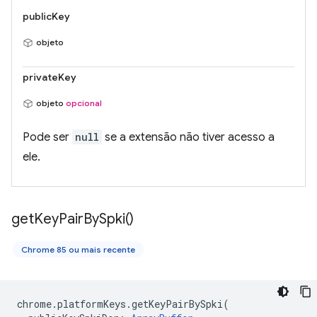
publicKey
objeto
privateKey
objeto
opcional
Pode ser
null
se a extensão não tiver acesso a
ele.
get
Key
Pair
By
Spki(
)
Chrome 85 ou mais recente
chrome
.
platformKeys
.
getKeyPairBySpki
(