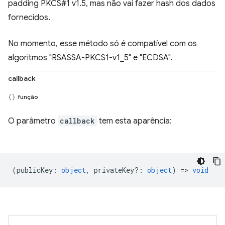
padding PKCS#1 v1.5, mas não vai fazer hash dos dados
fornecidos.
No momento, esse método só é compatível com os
algoritmos "RSASSA-PKCS1-v1_5" e "ECDSA".
callback
função
O parâmetro
callback
tem esta aparência:
(
publicKey
:
object
,
privateKey?
:
object
) =>
void