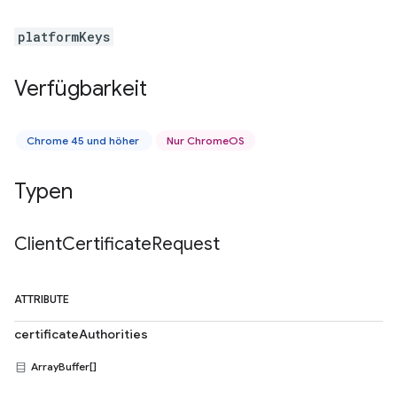
platformKeys
Verfügbarkeit
Chrome 45 und höher
Nur ChromeOS
Typen
Client
Certificate
Request
ATTRIBUTE
certificateAuthorities
ArrayBuffer[]