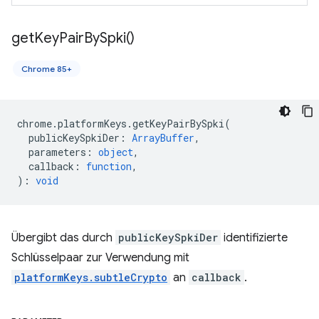
get
Key
Pair
By
Spki(
)
Chrome 85+
chrome
.
platformKeys
.
getKeyPairBySpki
(
publicKeySpkiDer
:
ArrayBuffer
,
parameters
:
object
,
callback
:
function
,
)
:
void
Übergibt das durch
publicKeySpkiDer
identifizierte
Schlüsselpaar zur Verwendung mit
platformKeys.subtleCrypto
an
callback
.