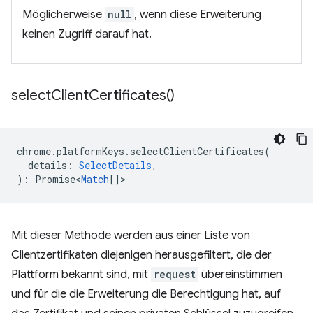
Möglicherweise
null
, wenn diese Erweiterung
keinen Zugriff darauf hat.
select
Client
Certificates(
)
chrome
.
platformKeys
.
selectClientCertificates
(
details
:
SelectDetails
,
)
:
Promise<
Match
[]
>
Mit dieser Methode werden aus einer Liste von
Clientzertifikaten diejenigen herausgefiltert, die der
Plattform bekannt sind, mit
request
übereinstimmen
und für die die Erweiterung die Berechtigung hat, auf