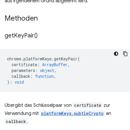
aus irgendeinem Grund abgelehnt wird.
Methoden
get
Key
Pair(
)
chrome
.
platformKeys
.
getKeyPair
(
certificate
:
ArrayBuffer
,
parameters
:
object
,
callback
:
function
,
)
:
void
Übergibt das Schlüsselpaar von
certificate
zur
Verwendung mit
platformKeys.subtleCrypto
an
callback
.