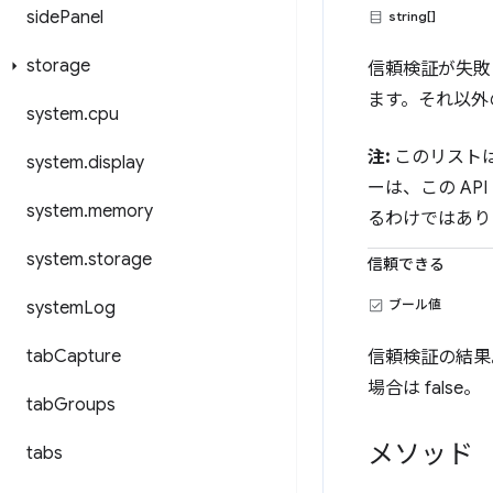
side
Panel
string[]
storage
信頼検証が失敗
ます。それ以外
system
.
cpu
注:
このリスト
system
.
display
ーは、この A
system
.
memory
るわけではあり
system
.
storage
信頼できる
ブール値
system
Log
tab
Capture
信頼検証の結果
場合は false。
tab
Groups
メソッド
tabs