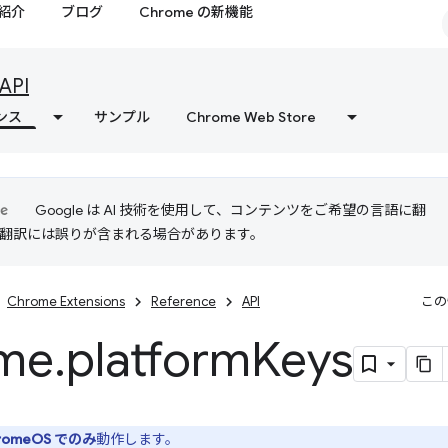
紹介
ブログ
Chrome の新機能
API
ンス
サンプル
Chrome Web Store
Google は AI 技術を使用して、コンテンツをご希望の言語に翻
I 翻訳には誤りが含まれる場合があります。
Chrome Extensions
Reference
API
この
me
.
platform
Keys
romeOS でのみ
動作します。