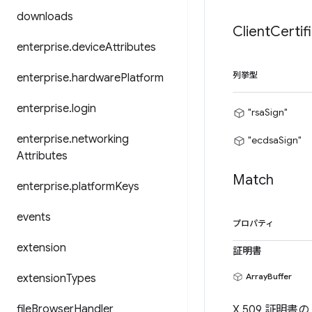
downloads
Client
Certif
enterprise
.
device
Attributes
列挙型
enterprise
.
hardware
Platform
enterprise
.
login
"rsaSign"
enterprise
.
networking
"ecdsaSign"
Attributes
Match
enterprise
.
platform
Keys
events
プロパティ
extension
証明書
ArrayBuffer
extension
Types
file
Browser
Handler
X.509 証明書