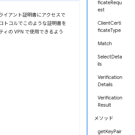
ficateRequ
est
クライアント証明書にアクセスで
ClientCerti
ロトコルでこのような証明書を
ficateType
の VPN で使用できるよう
Match
SelectDeta
ils
Verification
Details
Verification
Result
メソッド
getKeyPair