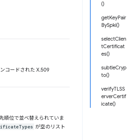
()
getKeyPair
BySpki()
selectClien
tCertificat
es()
subtleCryp
ードされた X.509
to()
verifyTLSS
erverCertif
icate()
先順位で並べ替えられていま
tificateTypes
が空のリスト