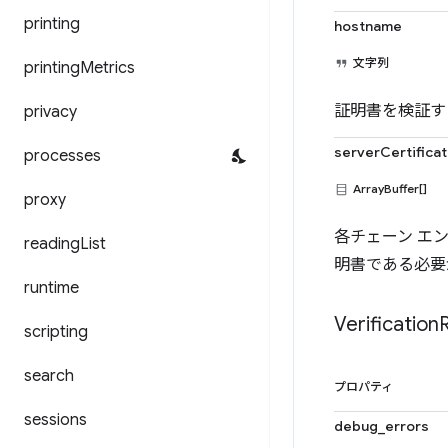
printing
hostname
文字列
printing
Metrics
証明書を検証す
privacy
serverCertifica
processes
ArrayBuffer[]
proxy
各チェーン エン
reading
List
明書である必要
runtime
Verification
scripting
search
プロパティ
sessions
debug_errors