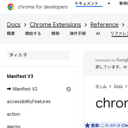
ドキュメント
事例
Docs
Chrome Extensions
Reference
概要
開始する
開発
操作手順
AI
リファレ
訳しています。A
Manifest V3
ホーム
Docs
➡ Manifest V2
chro
accessibility
Features
action
重要:
この API は
Ch
alarms