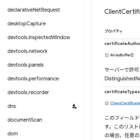
declarative
Net
Request
Client
Certif
desktop
Capture
プロパティ
devtools
.
inspected
Window
certificateAutho
devtools
.
network
ArrayBuffer[]
devtools
.
panels
サーバーで許可
devtools
.
performance
Distinguis
certificateTypes
devtools
.
recorder
ClientCertificat
dns
このフィールド
document
Scan
す。このリスト
dom
の場合、任意の