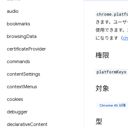
audio
chrome.platf
きます。ユーザ
bookmarks
使用できます。
browsing
Data
になります（
ch
certificate
Provider
権限
commands
platformKeys
content
Settings
context
Menus
対象
cookies
Chrome 45 以降
debugger
型
declarative
Content