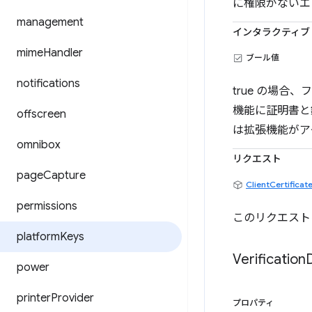
に権限がないエ
management
インタラクティブ
mime
Handler
ブール値
notifications
true の場
機能に証明書と
offscreen
は拡張機能がア
omnibox
リクエスト
page
Capture
ClientCertifica
permissions
このリクエスト
platform
Keys
Verification
power
printer
Provider
プロパティ