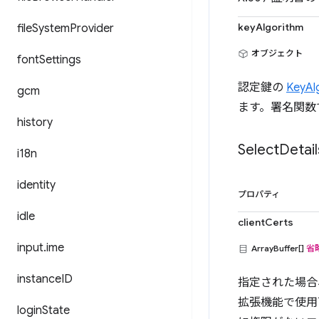
keyAlgorithm
file
System
Provider
オブジェクト
font
Settings
認定鍵の
KeyAl
gcm
ます。署名関数
history
Select
Detail
i18n
identity
プロパティ
idle
clientCerts
input
.
ime
ArrayBuffer[]
省
instance
ID
指定された場合
拡張機能で使用
login
State