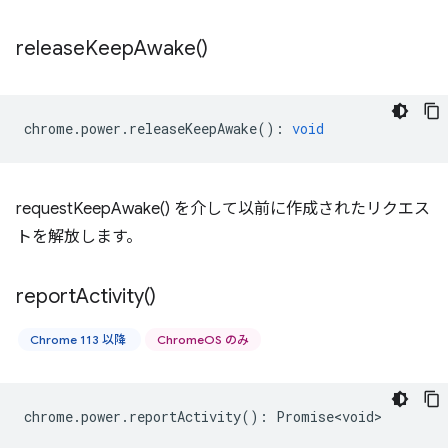
release
Keep
Awake(
)
chrome
.
power
.
releaseKeepAwake
()
:
void
requestKeepAwake() を介して以前に作成されたリクエス
トを解放します。
report
Activity(
)
Chrome 113 以降
ChromeOS のみ
chrome
.
power
.
reportActivity
()
:
Promise<void>