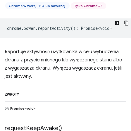
Chrome w wersji 113 lub nowszej
Tylko ChromeOS
chrome
.
power
.
reportActivity
()
:
Promise<void>
Raportuje aktywność użytkownika w celu wybudzenia
ekranu z przyciemnionego lub wyłączonego stanu albo
z wygaszacza ekranu. Wyłącza wygaszacz ekranu, jeśli
jest aktywny.
ZWROTY
Promise<void>
request
Keep
Awake(
)