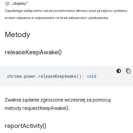
„display”
Zapobiega wyłączeniu lub przyciemnieniu ekranu oraz przejściu systemu
w stan uśpienia w odpowiedzi na brak aktywności użytkownika.
Metody
release
Keep
Awake(
)
chrome
.
power
.
releaseKeepAwake
()
:
void
Zwalnia żądanie zgłoszone wcześniej za pomocą
metody requestKeepAwake().
report
Activity(
)