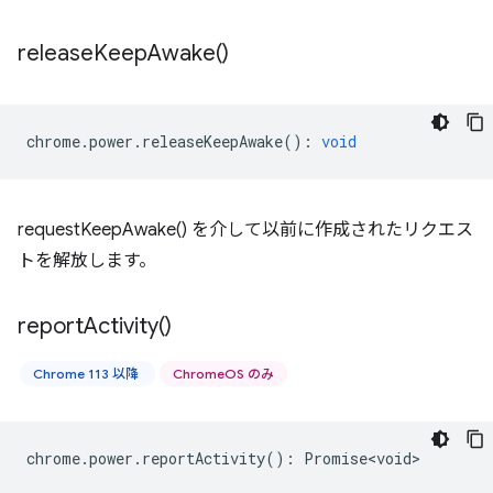
release
Keep
Awake(
)
chrome
.
power
.
releaseKeepAwake
()
:
void
requestKeepAwake() を介して以前に作成されたリクエス
トを解放します。
report
Activity(
)
Chrome 113 以降
ChromeOS のみ
chrome
.
power
.
reportActivity
()
:
Promise<void>