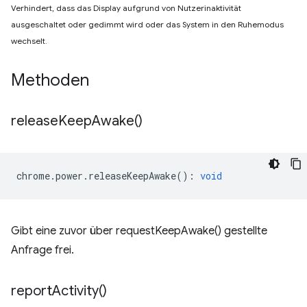
Verhindert, dass das Display aufgrund von Nutzerinaktivität
ausgeschaltet oder gedimmt wird oder das System in den Ruhemodus
wechselt.
Methoden
release
Keep
Awake(
)
chrome
.
power
.
releaseKeepAwake
()
:
void
Gibt eine zuvor über requestKeepAwake() gestellte
Anfrage frei.
report
Activity(
)