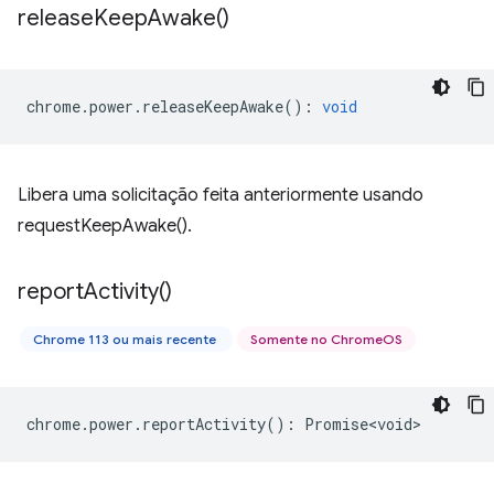
release
Keep
Awake(
)
chrome
.
power
.
releaseKeepAwake
()
:
void
Libera uma solicitação feita anteriormente usando
requestKeepAwake().
report
Activity(
)
Chrome 113 ou mais recente
Somente no ChromeOS
chrome
.
power
.
reportActivity
()
:
Promise<void>