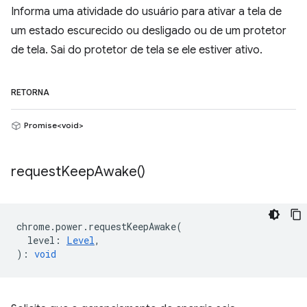
Informa uma atividade do usuário para ativar a tela de
um estado escurecido ou desligado ou de um protetor
de tela. Sai do protetor de tela se ele estiver ativo.
RETORNA
Promise<void>
request
Keep
Awake(
)
chrome
.
power
.
requestKeepAwake
(
level
:
Level
,
)
:
void