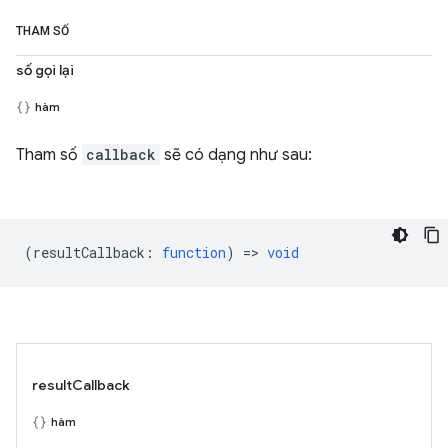
THAM SỐ
số gọi lại
hàm
Tham số
callback
sẽ có dạng như sau:
(
resultCallback
:
function
) =>
void
resultCallback
hàm