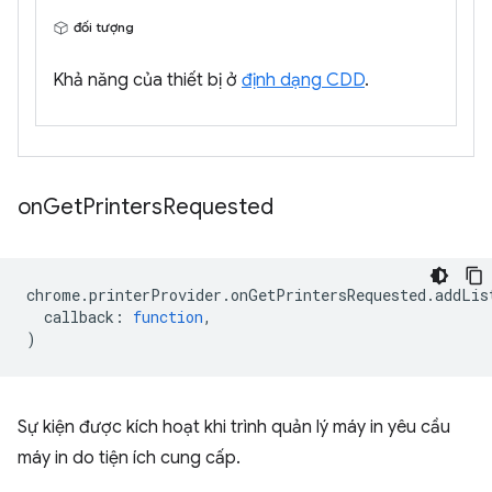
đối tượng
Khả năng của thiết bị ở
định dạng CDD
.
on
Get
Printers
Requested
chrome
.
printerProvider
.
onGetPrintersRequested
.
addLis
callback
:
function
,
)
Sự kiện được kích hoạt khi trình quản lý máy in yêu cầu
máy in do tiện ích cung cấp.