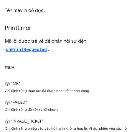
Tên máy in dễ đọc.
Print
Error
Mã lỗi được trả về để phản hồi sự kiện
onPrintRequested
.
ENUM
"OK"
Chỉ định rằng thao tác đã được hoàn tất thành công.
"FAILED"
Chỉ định rằng đã xảy ra lỗi chung.
"INVALID_TICKET"
Chỉ định rằng phiếu yêu cầu hỗ trợ in không hợp lệ. Ví dụ: phiếu yêu cầu hỗ