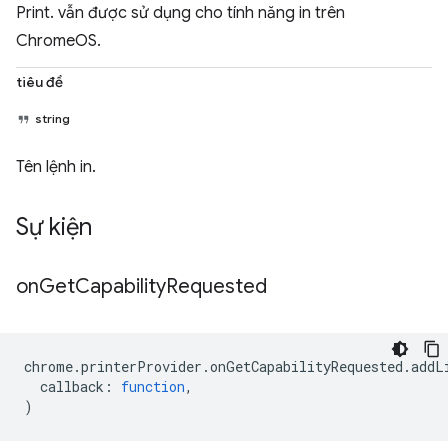
Print. vẫn được sử dụng cho tính năng in trên
ChromeOS.
tiêu đề
string
Tên lệnh in.
Sự kiện
on
Get
Capability
Requested
chrome
.
printerProvider
.
onGetCapabilityRequested
.
addL
callback
:
function
,
)