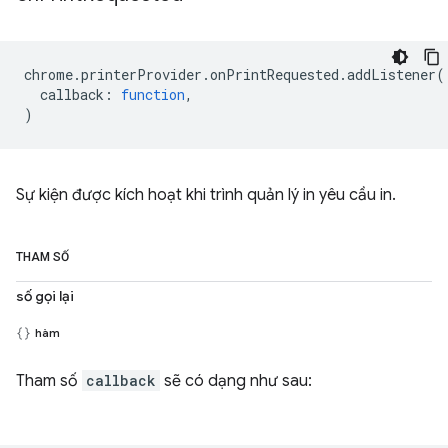
chrome
.
printerProvider
.
onPrintRequested
.
addListener
(
callback
:
function
,
)
Sự kiện được kích hoạt khi trình quản lý in yêu cầu in.
THAM SỐ
số gọi lại
hàm
Tham số
callback
sẽ có dạng như sau: