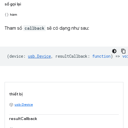
số gọi lại
hàm
Tham số
callback
sẽ có dạng như sau:
(
device
:
usb.Device
,
resultCallback
:
function
) =>
vo
thiết bị
usb.Device
resultCallback