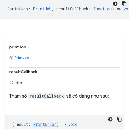
(
printJob
:
PrintJob
,
resultCallback
:
function
) =>
vo
printJob
PrintJob
resultCallback
hàm
Tham số
resultCallback
sẽ có dạng như sau:
(
result
:
PrintError
) =>
void