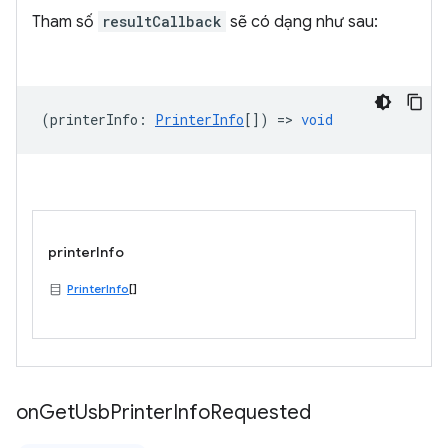
Tham số
resultCallback
sẽ có dạng như sau:
(
printerInfo
:
PrinterInfo
[]) =>
void
printerInfo
PrinterInfo
[]
on
Get
Usb
Printer
Info
Requested