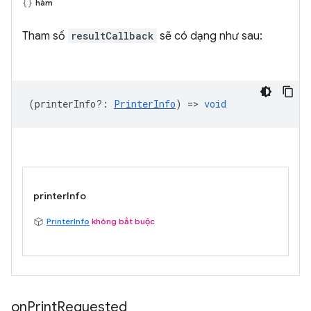
hàm
Tham số
resultCallback
sẽ có dạng như sau:
(
printerInfo?
:
PrinterInfo
) =>
void
printerInfo
PrinterInfo
không bắt buộc
on
Print
Requested