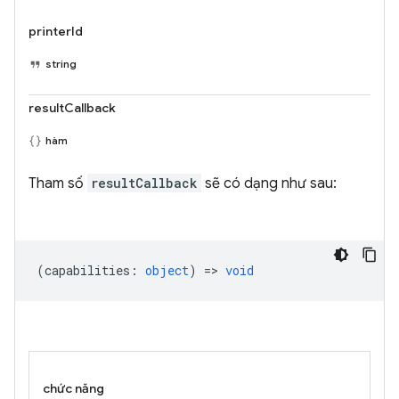
printerId
string
resultCallback
hàm
Tham số
resultCallback
sẽ có dạng như sau:
(
capabilities
:
object
) =>
void
chức năng