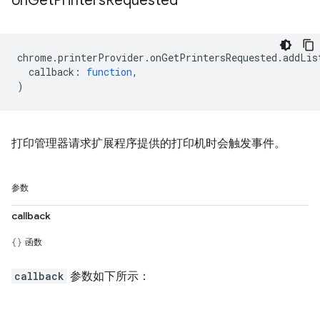
on
Get
Printers
Requested
chrome
.
printerProvider
.
onGetPrintersRequested
.
addLis
callback
:
function
,
)
打印管理器请求扩展程序提供的打印机时会触发事件。
参数
callback
函数
callback
参数如下所示：