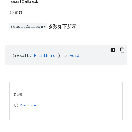
resultCallback
函数
resultCallback
参数如下所示：
(
result
:
PrintError
) =>
void
结果
PrintError