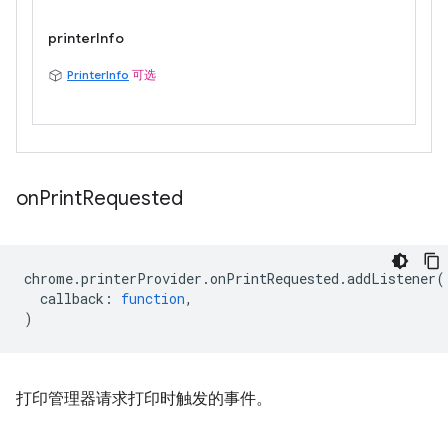
printerInfo
PrinterInfo
可选
on
Print
Requested
chrome
.
printerProvider
.
onPrintRequested
.
addListener
(
callback
:
function
,
)
打印管理器请求打印时触发的事件。