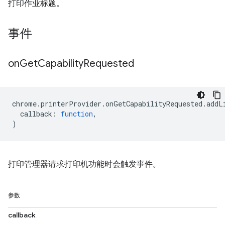
打印作业标题。
事件
on
Get
Capability
Requested
chrome
.
printerProvider
.
onGetCapabilityRequested
.
addL
callback
:
function
,
)
打印管理器请求打印机功能时会触发事件。
参数
callback