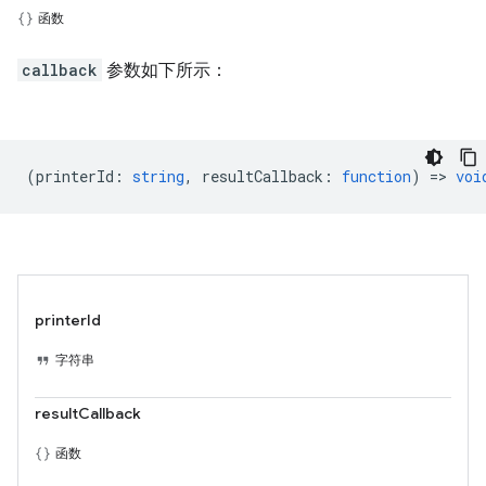
函数
callback
参数如下所示：
(
printerId
:
string
,
resultCallback
:
function
) =>
voi
printerId
字符串
resultCallback
函数