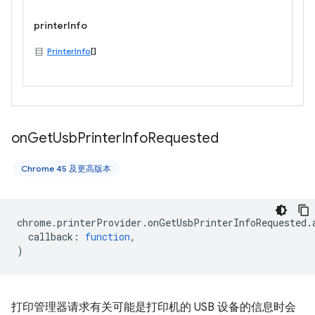
printerInfo
PrinterInfo
[]
on
Get
Usb
Printer
Info
Requested
Chrome 45 及更高版本
chrome
.
printerProvider
.
onGetUsbPrinterInfoRequested
.
callback
:
function
,
)
打印管理器请求有关可能是打印机的 USB 设备的信息时会