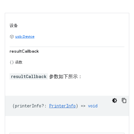
设备
usb.Device
resultCallback
函数
resultCallback
参数如下所示：
(
printerInfo?
:
PrinterInfo
) =>
void