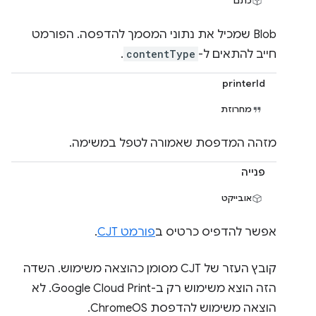
כתם
Blob שמכיל את נתוני המסמך להדפסה. הפורמט
חייב להתאים ל-
contentType
.
printerId
מחרוזת
מזהה המדפסת שאמורה לטפל במשימה.
פנייה
אובייקט
אפשר להדפיס כרטיס ב
פורמט CJT
.
קובץ העזר של CJT מסומן כהוצאה משימוש. השדה
הזה הוצא משימוש רק ב-Google Cloud Print. לא
הוצאה משימוש להדפסת ChromeOS.