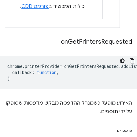
יכולות המכשיר ב
פורמט CDD
.
on
Get
Printers
Requested
chrome
.
printerProvider
.
onGetPrintersRequested
.
addLis
callback
:
function
,
)
האירוע מופעל כשמנהל ההדפסה מבקש מדפסות שסופקו
על ידי תוספים.
פרמטרים