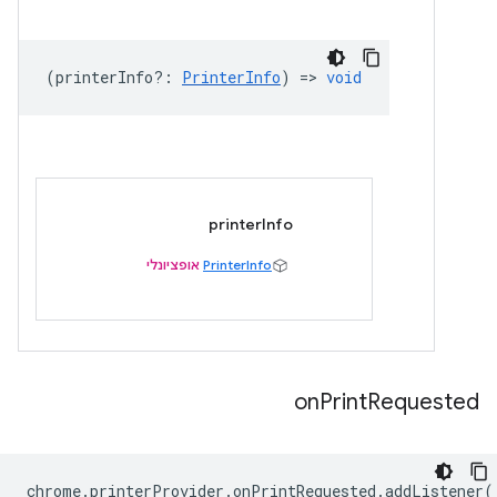
(
printerInfo?
:
PrinterInfo
) =>
void
printerInfo
PrinterInfo
אופציונלי
on
Print
Requested
chrome
.
printerProvider
.
onPrintRequested
.
addListener
(