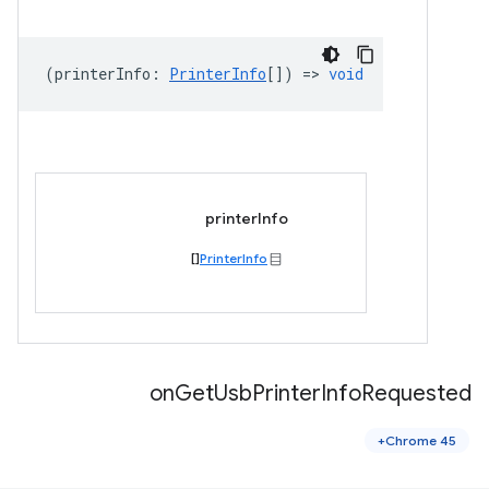
(
printerInfo
:
PrinterInfo
[]) =>
void
printerInfo
[]
PrinterInfo
on
Get
Usb
Printer
Info
Requested
Chrome 45+