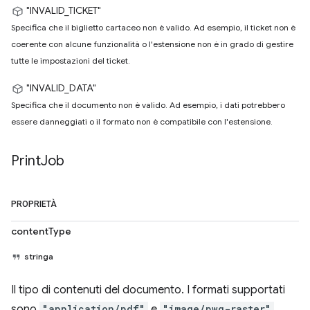
"INVALID_TICKET"
Specifica che il biglietto cartaceo non è valido. Ad esempio, il ticket non è
coerente con alcune funzionalità o l'estensione non è in grado di gestire
tutte le impostazioni del ticket.
"INVALID_DATA"
Specifica che il documento non è valido. Ad esempio, i dati potrebbero
essere danneggiati o il formato non è compatibile con l'estensione.
Print
Job
PROPRIETÀ
contentType
stringa
Il tipo di contenuti del documento. I formati supportati
sono
"application/pdf"
e
"image/pwg-raster"
.