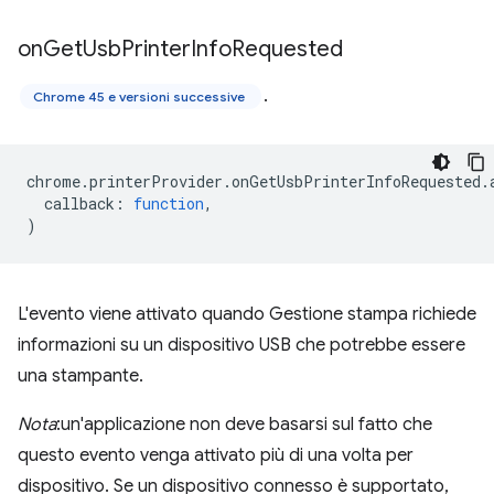
on
Get
Usb
Printer
Info
Requested
.
Chrome 45 e versioni successive
chrome
.
printerProvider
.
onGetUsbPrinterInfoRequested
.
callback
:
function
,
)
L'evento viene attivato quando Gestione stampa richiede
informazioni su un dispositivo USB che potrebbe essere
una stampante.
Nota
:un'applicazione non deve basarsi sul fatto che
questo evento venga attivato più di una volta per
dispositivo. Se un dispositivo connesso è supportato,