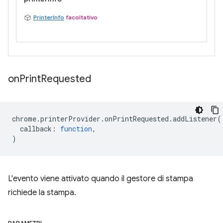
PrinterInfo
facoltativo
on
Print
Requested
chrome
.
printerProvider
.
onPrintRequested
.
addListener
(
callback
:
function
,
)
L'evento viene attivato quando il gestore di stampa
richiede la stampa.