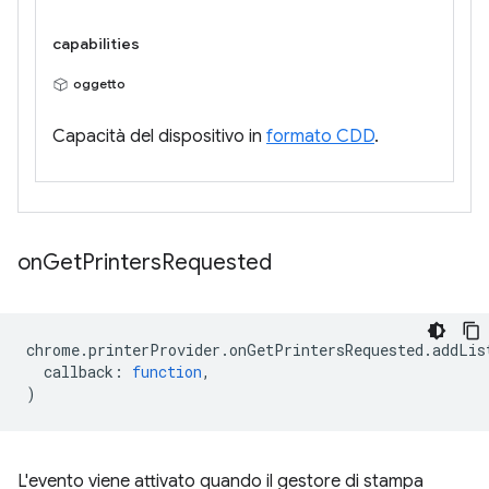
capabilities
oggetto
Capacità del dispositivo in
formato CDD
.
on
Get
Printers
Requested
chrome
.
printerProvider
.
onGetPrintersRequested
.
addLis
callback
:
function
,
)
L'evento viene attivato quando il gestore di stampa