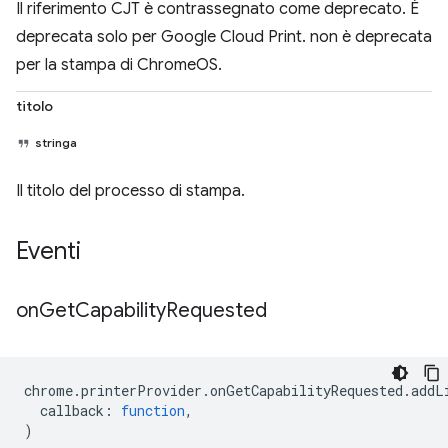
Il riferimento CJT è contrassegnato come deprecato. È
deprecata solo per Google Cloud Print. non è deprecata
per la stampa di ChromeOS.
titolo
stringa
Il titolo del processo di stampa.
Eventi
on
Get
Capability
Requested
chrome
.
printerProvider
.
onGetCapabilityRequested
.
addL
callback
:
function
,
)