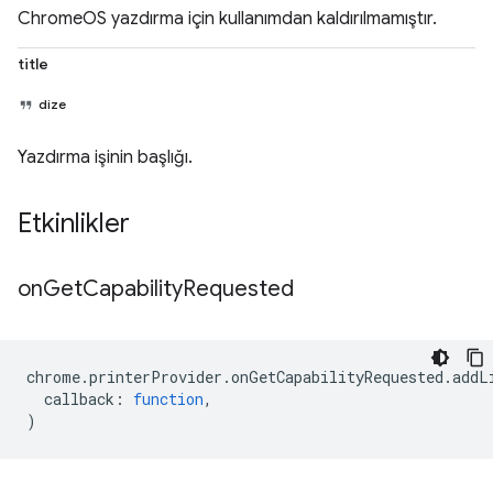
ChromeOS yazdırma için kullanımdan kaldırılmamıştır.
title
dize
Yazdırma işinin başlığı.
Etkinlikler
on
Get
Capability
Requested
chrome
.
printerProvider
.
onGetCapabilityRequested
.
addL
callback
:
function
,
)