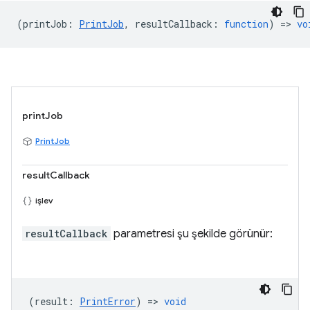
(
printJob
:
PrintJob
,
resultCallback
:
function
) =>
vo
printJob
PrintJob
resultCallback
işlev
resultCallback
parametresi şu şekilde görünür:
(
result
:
PrintError
) =>
void