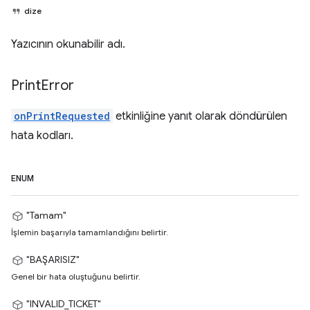
dize
Yazıcının okunabilir adı.
Print
Error
onPrintRequested
etkinliğine yanıt olarak döndürülen
hata kodları.
ENUM
"Tamam"
İşlemin başarıyla tamamlandığını belirtir.
"BAŞARISIZ"
Genel bir hata oluştuğunu belirtir.
"INVALID_TICKET"