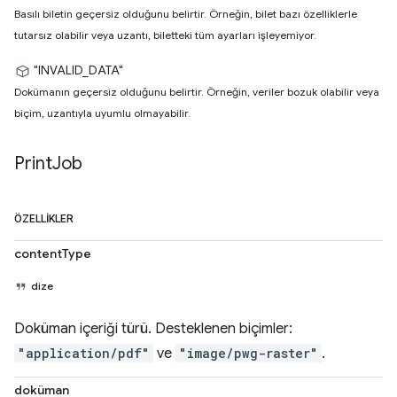
Basılı biletin geçersiz olduğunu belirtir. Örneğin, bilet bazı özelliklerle
tutarsız olabilir veya uzantı, biletteki tüm ayarları işleyemiyor.
"INVALID_DATA"
Dokümanın geçersiz olduğunu belirtir. Örneğin, veriler bozuk olabilir veya
biçim, uzantıyla uyumlu olmayabilir.
Print
Job
ÖZELLIKLER
contentType
dize
Doküman içeriği türü. Desteklenen biçimler:
"application/pdf"
ve
"image/pwg-raster"
.
doküman