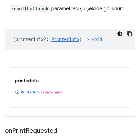
resultCallback
parametresi şu şekilde görünür:
(
printerInfo?
:
PrinterInfo
) =>
void
printerInfo
PrinterInfo
isteğe bağlı
on
Print
Requested