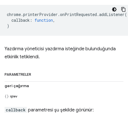
chrome
.
printerProvider
.
onPrintRequested
.
addListener
(
callback
:
function
,
)
Yazdırma yöneticisi yazdırma isteğinde bulunduğunda
etkinlik tetiklendi.
PARAMETRELER
geri çağırma
işlev
callback
parametresi şu şekilde görünür: