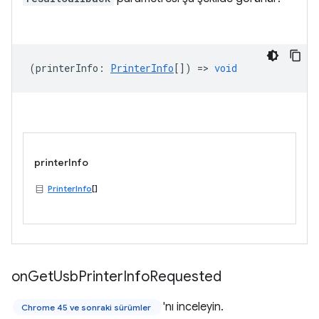
(
printerInfo
:
PrinterInfo
[]) =>
void
printerInfo
PrinterInfo
[]
on
Get
Usb
Printer
Info
Requested
'nı inceleyin.
Chrome 45 ve sonraki sürümler