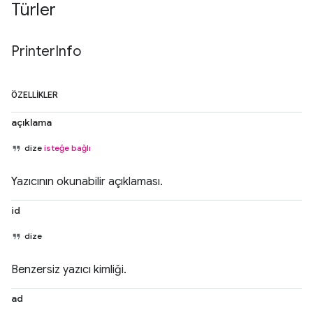
Türler
Printer
Info
ÖZELLIKLER
açıklama
dize
isteğe bağlı
Yazıcının okunabilir açıklaması.
id
dize
Benzersiz yazıcı kimliği.
ad