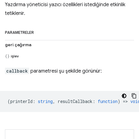
Yazdırma yöneticisi yazıcı özellikleri istediğinde etkinlik
tetiklenir.
PARAMETRELER
geri çağırma
işlev
callback
parametresi şu şekilde görünür:
(
printerId
:
string
,
resultCallback
:
function
) =>
voi