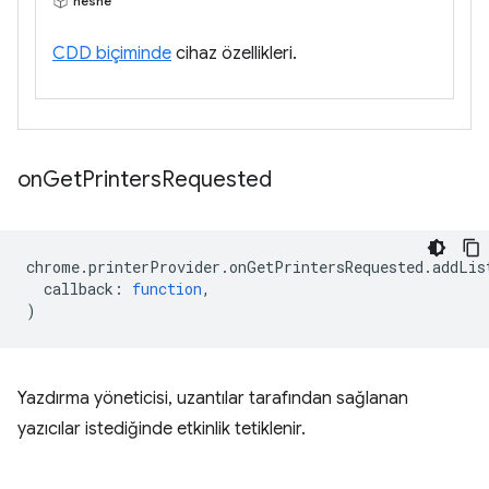
nesne
CDD biçiminde
cihaz özellikleri.
on
Get
Printers
Requested
chrome
.
printerProvider
.
onGetPrintersRequested
.
addLis
callback
:
function
,
)
Yazdırma yöneticisi, uzantılar tarafından sağlanan
yazıcılar istediğinde etkinlik tetiklenir.