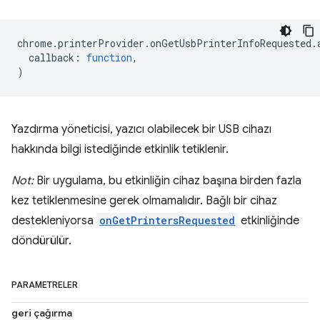
chrome
.
printerProvider
.
onGetUsbPrinterInfoRequested
.
callback
:
function
,
)
Yazdırma yöneticisi, yazıcı olabilecek bir USB cihazı
hakkında bilgi istediğinde etkinlik tetiklenir.
Not:
Bir uygulama, bu etkinliğin cihaz başına birden fazla
kez tetiklenmesine gerek olmamalıdır. Bağlı bir cihaz
destekleniyorsa
onGetPrintersRequested
etkinliğinde
döndürülür.
PARAMETRELER
geri çağırma