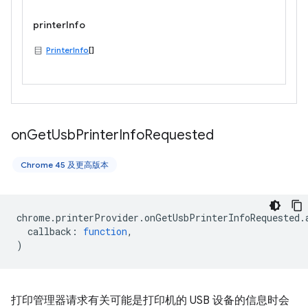
printerInfo
PrinterInfo
[]
on
Get
Usb
Printer
Info
Requested
Chrome 45 及更高版本
chrome
.
printerProvider
.
onGetUsbPrinterInfoRequested
.
callback
:
function
,
)
打印管理器请求有关可能是打印机的 USB 设备的信息时会