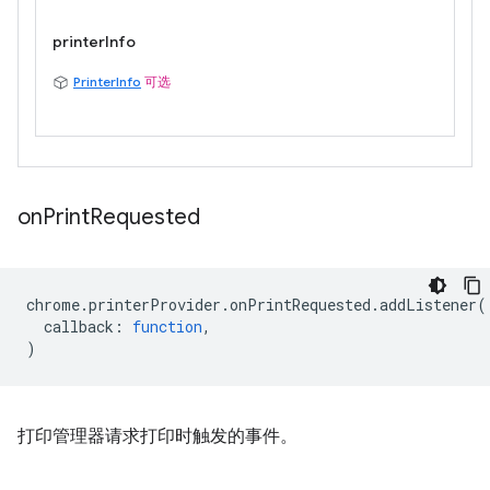
printerInfo
PrinterInfo
可选
on
Print
Requested
chrome
.
printerProvider
.
onPrintRequested
.
addListener
(
callback
:
function
,
)
打印管理器请求打印时触发的事件。