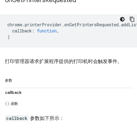
on
Get
Printers
Requested
chrome
.
printerProvider
.
onGetPrintersRequested
.
addLis
callback
:
function
,
)
打印管理器请求扩展程序提供的打印机时会触发事件。
参数
callback
函数
callback
参数如下所示：