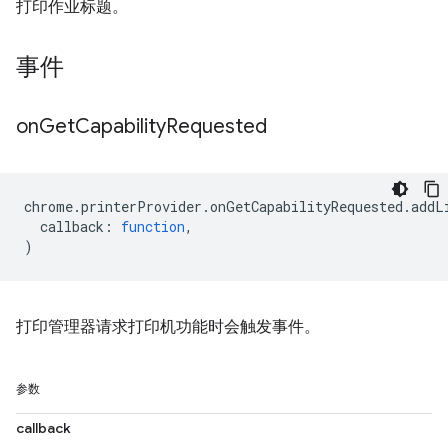
打印作业标题。
事件
on
Get
Capability
Requested
chrome
.
printerProvider
.
onGetCapabilityRequested
.
addL
callback
:
function
,
)
打印管理器请求打印机功能时会触发事件。
参数
callback