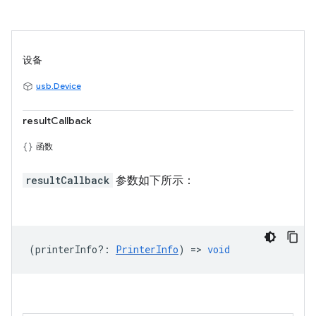
设备
usb.Device
resultCallback
函数
resultCallback
参数如下所示：
(
printerInfo?
:
PrinterInfo
) =>
void