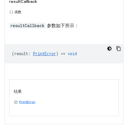
resultCallback
函数
resultCallback
参数如下所示：
(
result
:
PrintError
) =>
void
结果
PrintError