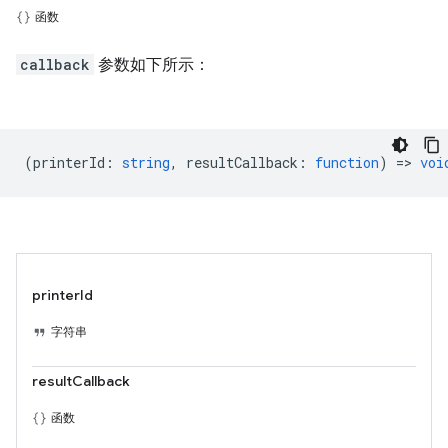
函数
callback
参数如下所示：
(
printerId
:
string
,
resultCallback
:
function
) =>
voi
printerId
字符串
resultCallback
函数