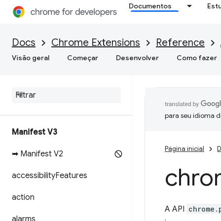
Documentos
Est
Docs
Chrome Extensions
Reference
Visão geral
Começar
Desenvolver
Como fazer
para seu idioma d
Manifest V3
Página inicial
D
➡ Manifest V2
chro
accessibility
Features
action
A API
chrome.
alarms