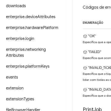
downloads
Códigos de err
enterprise
.
device
Attributes
ENUMERAÇÃO
enterprise
.
hardware
Platform
"OK"
enterprise
.
login
Especifica que a op
enterprise
.
networking
"FAILED"
Attributes
Especifica que ocor
enterprise
.
platform
Keys
"INVALID_TICK
Especifica que o tí
events
lidar com todas as 
extension
"INVALID_DAT
Especifica que o do
extension
Types
Print
Job
file
Browser
Handler