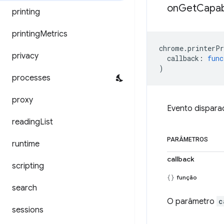
on
Get
Capabi
printing
printing
Metrics
chrome
.
printerPr
privacy
callback
:
func
)
processes
proxy
Evento dispara
reading
List
PARÂMETROS
runtime
callback
scripting
função
search
O parâmetro
c
sessions