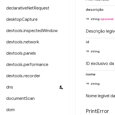
declarative
Net
Request
descrição
desktop
Capture
string
opcional
devtools
.
inspected
Window
Descrição legí
devtools
.
network
id
string
devtools
.
panels
ID exclusivo da
devtools
.
performance
nome
devtools
.
recorder
string
dns
Nome legível da
document
Scan
dom
Print
Error