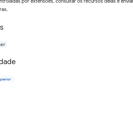
troladas por extensões, consultar os recursos delas e envia
ras.
s
der
idade
perior