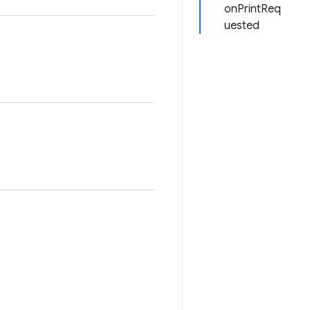
onPrintReq
uested