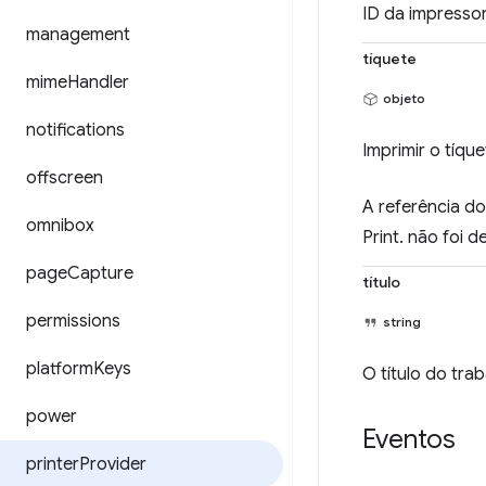
ID da impresso
management
tíquete
mime
Handler
objeto
notifications
Imprimir o tíqu
offscreen
A referência d
omnibox
Print. não foi
page
Capture
título
permissions
string
platform
Keys
O título do tra
power
Eventos
printer
Provider