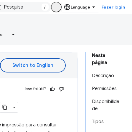
/
Fazer login
re
Nesta
página
Descrição
Permissões
Isso foi útil?
Disponibilida
de
Tipos
 impressão para consultar