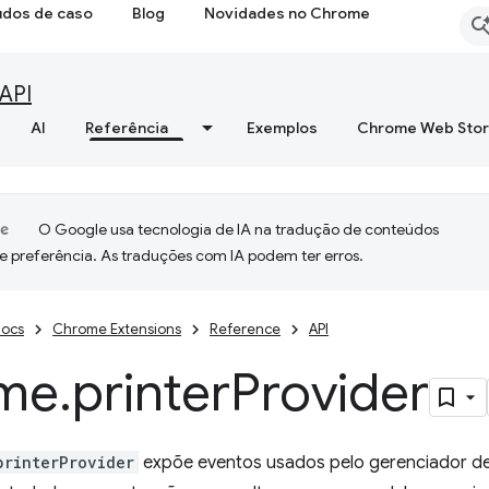
udos de caso
Blog
Novidades no Chrome
API
AI
Referência
Exemplos
Chrome Web Sto
O Google usa tecnologia de IA na tradução de conteúdos
e preferência. As traduções com IA podem ter erros.
ocs
Chrome Extensions
Reference
API
me
.
printer
Provider
printerProvider
expõe eventos usados pelo gerenciador de