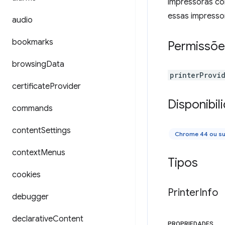
impressoras con
essas impresso
audio
bookmarks
Permissõe
browsing
Data
printerProvi
certificate
Provider
Disponibil
commands
content
Settings
Chrome 44 ou su
context
Menus
Tipos
cookies
Printer
Info
debugger
declarative
Content
PROPRIEDADES