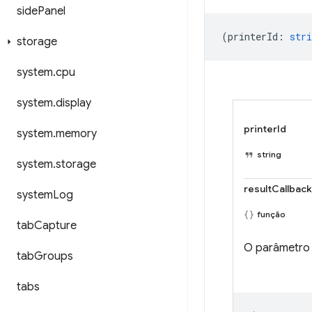
side
Panel
(
printerId
:
stri
storage
system
.
cpu
system
.
display
printerId
system
.
memory
string
system
.
storage
resultCallback
system
Log
função
tab
Capture
O parâmetr
tab
Groups
tabs