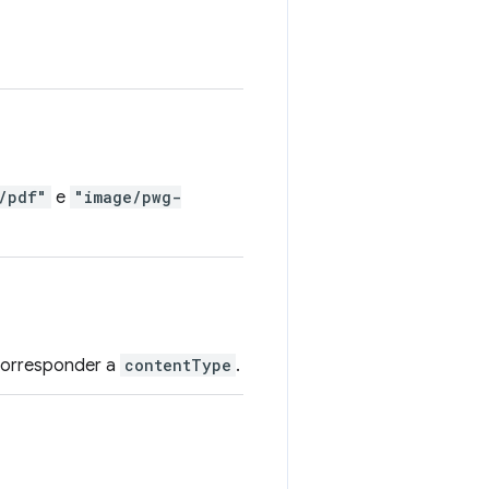
/pdf"
e
"image/pwg-
corresponder a
contentType
.