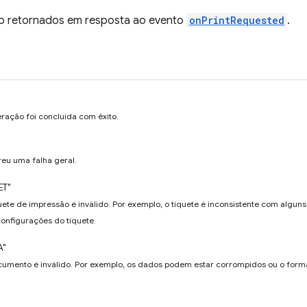
o retornados em resposta ao evento
onPrintRequested
.
eração foi concluída com êxito.
reu uma falha geral.
ET"
quete de impressão é inválido. Por exemplo, o tíquete é inconsistente com algun
configurações do tíquete.
A"
cumento é inválido. Por exemplo, os dados podem estar corrompidos ou o form