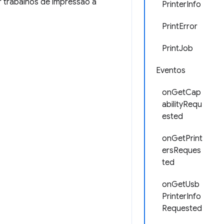
r trabalhos de impressão a
PrinterInfo
PrintError
PrintJob
Eventos
onGetCap
abilityRequ
ested
onGetPrint
ersReques
ted
onGetUsb
PrinterInfo
Requested