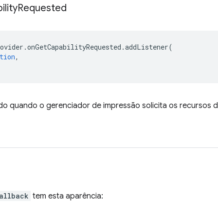
lity
Requested
ovider
.
onGetCapabilityRequested
.
addListener
(
tion
,
do quando o gerenciador de impressão solicita os recursos d
allback
tem esta aparência: