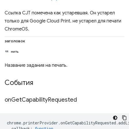
Ссылка CJT помечена как устаревшая. Он устарел
только для Google Cloud Print. не устарел для печати
ChromeOS.
заголовок
нить
Название задания на печать.
События
on
Get
Capability
Requested
chrome
.
printerProvider
.
onGetCapabilityRequested
.
addL
callback
:
function
,