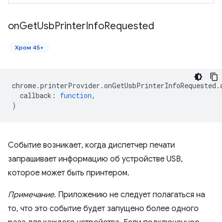
on
Get
Usb
Printer
Info
Requested
Хром 45+
chrome
.
printerProvider
.
onGetUsbPrinterInfoRequested
.
callback
:
function
,
)
Событие возникает, когда диспетчер печати
запрашивает информацию об устройстве USB,
которое может быть принтером.
Примечание.
Приложению не следует полагаться на
то, что это событие будет запущено более одного