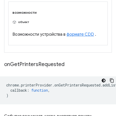
возможности
объект
Возможности устройства в
формате CDD
.
on
Get
Printers
Requested
chrome
.
printerProvider
.
onGetPrintersRequested
.
addLis
callback
:
function
,
)