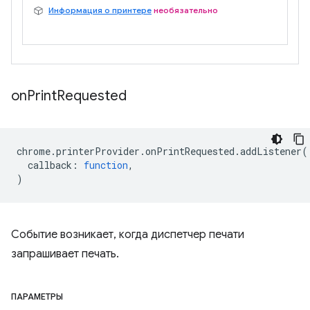
Информация о принтере
необязательно
on
Print
Requested
chrome
.
printerProvider
.
onPrintRequested
.
addListener
(
callback
:
function
,
)
Событие возникает, когда диспетчер печати
запрашивает печать.
ПАРАМЕТРЫ