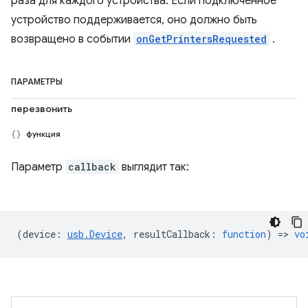
раза для каждого устройства. Если подключенное
устройство поддерживается, оно должно быть
возвращено в событии
onGetPrintersRequested
.
ПАРАМЕТРЫ
перезвонить
функция
Параметр
callback
выглядит так:
(
device
:
usb.Device
,
resultCallback
:
function
) =>
vo