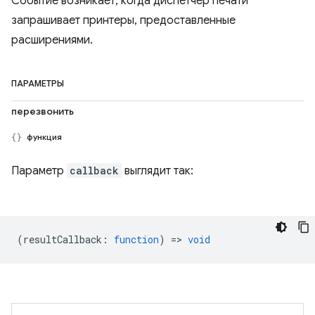
Событие возникает, когда диспетчер печати
запрашивает принтеры, предоставленные
расширениями.
ПАРАМЕТРЫ
перезвонить
функция
Параметр
callback
выглядит так:
(
resultCallback
:
function
) =>
void