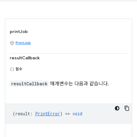
printJob
PrintJob
resultCallback
함수
resultCallback
매개변수는 다음과 같습니다.
(
result
:
PrintError
) =>
void