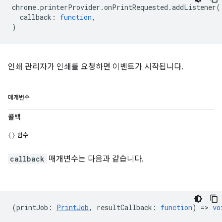
chrome
.
printerProvider
.
onPrintRequested
.
addListener
(
callback
:
function
,
)
인쇄 관리자가 인쇄를 요청하면 이벤트가 시작됩니다.
매개변수
콜백
함수
callback
매개변수는 다음과 같습니다.
(
printJob
:
PrintJob
,
resultCallback
:
function
) =>
vo