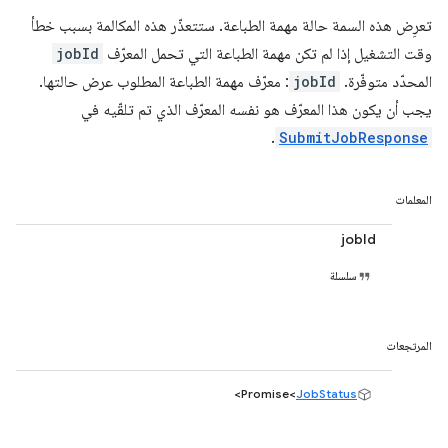
تعرِض هذه السمة حالة مهمة الطباعة. ستتعذّر هذه المكالمة بسبب خطأ
وقت التشغيل إذا لم تكن مهمة الطباعة التي تحمل المعرّف
jobId
المحدّد متوفّرة.
jobId
: معرّف مهمة الطباعة المطلوب عرض حالتها.
يجب أن يكون هذا المعرّف هو نفسه المعرّف الذي تم تلقّيه في
.
SubmitJobResponse
المعلمات
jobId
سلسلة
المرتجعات
>
Promise<
JobStatus