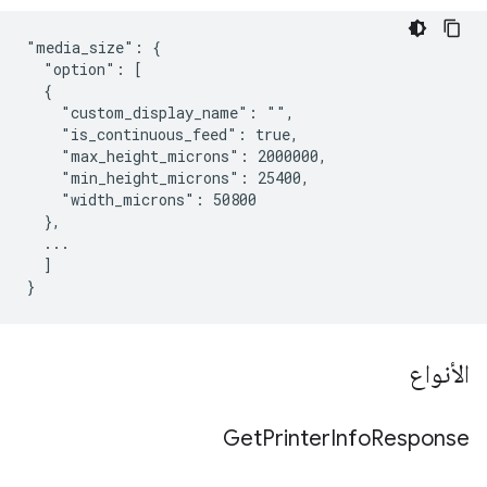
"media_size": {

  "option": [

  {

    "custom_display_name": "",

    "is_continuous_feed": true,

    "max_height_microns": 2000000,

    "min_height_microns": 25400,

    "width_microns": 50800

  },

  ...

  ]

الأنواع
Get
Printer
Info
Response