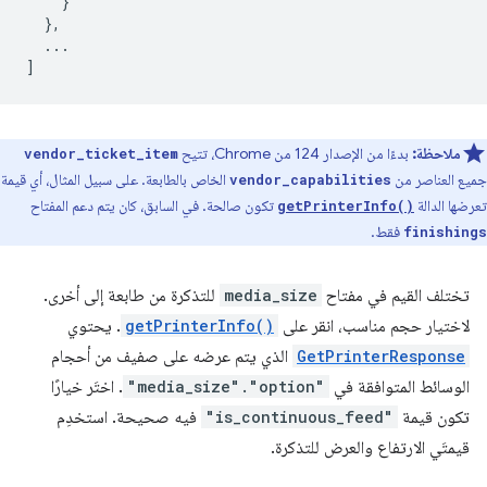
}
},
...
]
ملاحظة:
بدءًا من الإصدار 124 من Chrome، تتيح
vendor_ticket_item
جميع العناصر من
الخاص بالطابعة. على سبيل المثال، أي قيمة
vendor_capabilities
تعرضها الدالة
تكون صالحة. في السابق، كان يتم دعم المفتاح
getPrinterInfo()
فقط.
finishings
تختلف القيم في مفتاح
media_size
للتذكرة من طابعة إلى أخرى.
لاختيار حجم مناسب، انقر على
getPrinterInfo()
. يحتوي
GetPrinterResponse
الذي يتم عرضه على صفيف من أحجام
الوسائط المتوافقة في
"media_size"."option"
. اختَر خيارًا
تكون قيمة
"is_continuous_feed"
فيه صحيحة. استخدِم
قيمتَي الارتفاع والعرض للتذكرة.