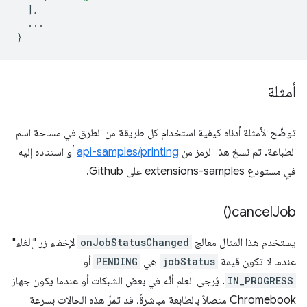
],
...
}
أمثلة
توضّح الأمثلة أدناه كيفية استخدام كل طريقة من الطرق في مساحة اسم
الطباعة. تم نسخ هذا الرمز من
api-samples/printing
أو استناده إليه
في مستودع extensions-samples على Github.
)
cancel
Job(
يستخدم هذا المثال معالج
onJobStatusChanged
لإخفاء زر "إلغاء"
عندما لا تكون قيمة
jobStatus
هي
PENDING
أو
IN_PROGRESS
. يُرجى العِلم أنّه في بعض الشبكات أو عندما يكون جهاز
Chromebook متصلاً بالطابعة مباشرةً، قد تمرّ هذه الحالات بسرعة