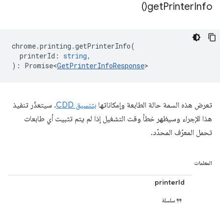
)
get
Printer
Info(
chrome
.
printing
.
getPrinterInfo
(
printerId
:
string
,
)
:
Promise<
GetPrinterInfoResponse
>
تعرض هذه السمة حالة الطابعة وإمكاناتها
بتنسيق CDD
. سيتعذّر تنفيذ
هذا الإجراء وسيظهر خطأ وقت التشغيل إذا لم يتم تثبيت أي طابعات
تحمل المعرّف المحدّد.
المعلمات
printerId
سلسلة