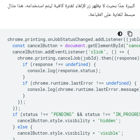
كبيرة جدًا بحيث لا يظهر زر الإلغاء لفترة كافية ليتم استخدامه. هذا مثال
مبسط للغاية على الطباعة.
chrome
.
printing
.
onJobStatusChanged
.
addListener
((
jobI
const
cancelButton
=
document
.
getElementById
(
"canc
cancelButton
.
addEventListener
(
'click'
,
()
=
>
{
chrome
.
printing
.
cancelJob
(
jobId
).
then
((
response
)
if
(
response
!==
undefined
)
{
console
.
log
(
response
.
status
);
}
if
(
chrome
.
runtime
.
lastError
!==
undefined
)
{
console
.
log
(
chrome
.
runtime
.
lastError
.
message
}
});
});
if
(
status
!==
"PENDING"
 && 
status
!==
"IN_PROGRE
cancelButton
.
style
.
visibility
=
'hidden'
;
}
else
{
cancelButton
.
style
.
visibility
=
'visible'
;
}