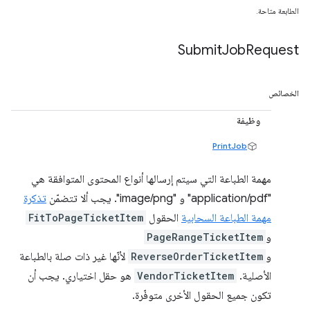
الطابعة متاحة.
Submit
Job
Request
الخصائص
وظيفة
PrintJob
مهمة الطباعة التي سيتم إرسالها أنواع المحتوى المتوافقة هي
"application/pdf" و "image/png". يجب ألا تتضمّن
تذكرة
مهمة الطباعة السحابية
الحقول
FitToPageTicketItem
و
PageRangeTicketItem
و
ReverseOrderTicketItem
لأنّها غير ذات صلة بالطباعة
الأصلية.
VendorTicketItem
هو حقل اختياري. يجب أن
تكون جميع الحقول الأخرى متوفّرة.