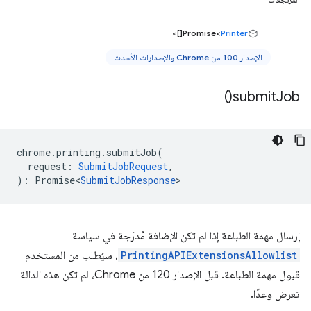
المرتجعات
[]>
Promise<
Printer
الإصدار 100 من Chrome والإصدارات الأحدث
)
submit
Job(
chrome
.
printing
.
submitJob
(
request
:
SubmitJobRequest
,
)
:
Promise<
SubmitJobResponse
>
إرسال مهمة الطباعة إذا لم تكن الإضافة مُدرَجة في سياسة
PrintingAPIExtensionsAllowlist
، سيُطلب من المستخدم
قبول مهمة الطباعة. قبل الإصدار 120 من Chrome، لم تكن هذه الدالة
تعرض وعدًا.