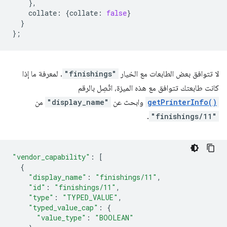
},
collate
:
{
collate
:
false
}
}
};
لا تتوافق بعض الطابعات مع الخيار
"finishings"
. لمعرفة ما إذا
كانت طابعتك تتوافق مع هذه الميزة، اتّصِل بالرقم
getPrinterInfo()
وابحث عن
"display_name"
من
.
"finishings/11"
"vendor_capability"
:
[
{
"display_name"
:
"finishings/11"
,
"id"
:
"finishings/11"
,
"type"
:
"TYPED_VALUE"
,
"typed_value_cap"
:
{
"value_type"
:
"BOOLEAN"