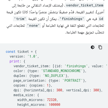
vendor_ticket_item
. (يختلف الإعداد التلقائي من طابعة إلى
أخرى). لتغيير القيمة، قدِّم صفيفًا يتضمّن عنصرًا واحدًا: كائنًا تكون قيمة
id
فيه هي
'finishings'
. يمكن أن تكون القيمة
'trim'
للطابعات التي تقطع اللفة في نهاية الطباعة أو
'none'
للطابعات التي
تتطلّب تمزيق مهمة الطباعة.
const
ticket
=
{
version
:
'1.0'
,
print
:
{
vendor_ticket_item
:
[{
id
:
'finishings'
,
value
:
'
color
:
{
type
:
'STANDARD_MONOCHROME'
},
duplex
:
{
type
:
'NO_DUPLEX'
},
page_orientation
:
{
type
:
'PORTRAIT'
},
copies
:
{
copies
:
1
},
dpi
:
{
horizontal_dpi
:
300
,
vertical_dpi
:
300
},
media_size
:
{
width_microns
:
72320
,
height_microns
:
100000