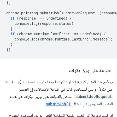
};
chrome
.
printing
.
submitJob
(
submitJobRequest
,
(
respons
if
(
response
!==
undefined
)
{
console
.
log
(
response
.
status
);
}
if
(
chrome
.
runtime
.
lastError
!==
undefined
)
{
console
.
log
(
chrome
.
runtime
.
lastError
.
message
);
}
});
الطباعة على ورق بكرات
يوضّح هذا المثال كيفية إنشاء تذكرة طابعة للطباعة المستمرة (أو الطباعة
على بكرة)، والتي تُستخدم غالبًا في طباعة الإيصالات. إنّ العنصر
submitJobRequest
الخاص بالطباعة على ورق البكرات هو نفسه
العنصر المعروض في المثال
submitJob()
.
إذا كنت بحاجة إلى تغيير القيمة التلقائية لقص الورق، استخدِم المفتاح