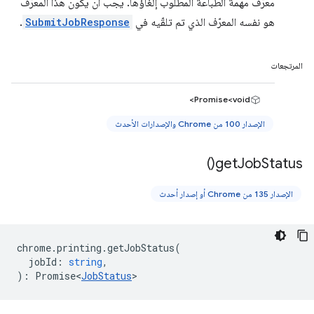
معرّف مهمة الطباعة المطلوب إلغاؤها. يجب أن يكون هذا المعرّف
هو نفسه المعرّف الذي تم تلقّيه في
SubmitJobResponse
.
المرتجعات
Promise<void>
الإصدار 100 من Chrome والإصدارات الأحدث
)
get
Job
Status(
الإصدار 135 من Chrome أو إصدار أحدث
chrome
.
printing
.
getJobStatus
(
jobId
:
string
,
)
:
Promise<
JobStatus
>