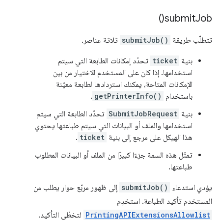
)
submit
Job(
تتطلّب طريقة
submitJob()
ثلاثة عناصر.
بنية
ticket
تحدّد إمكانات الطابعة التي سيتم
استخدامها. إذا كان على المستخدم الاختيار من بين
الإمكانات المتاحة، يمكنك استردادها لطابعة معيّنة
باستخدام
getPrinterInfo()
.
بنية
SubmitJobRequest
تحدّد الطابعة التي سيتم
استخدامها والملف أو البيانات التي سيتم طباعتها يحتوي
هذا الهيكل على مرجع إلى بنية
ticket
.
تمثّل هذه السمة جزءًا كبيرًا من الملف أو البيانات المطلوب
طباعتها.
يؤدي استدعاء
submitJob()
إلى ظهور مربّع حوار يطلب من
المستخدم تأكيد الطباعة. استخدِم
PrintingAPIExtensionsAllowlist
لتخطّي التأكيد.