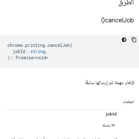
الطُرق
)
cancel
Job(
chrome
.
printing
.
cancelJob
(
jobId
:
string
,
)
:
Promise<void>
لإلغاء مهمة تم إرسالها سابقًا
المعلمات
jobId
سلسلة