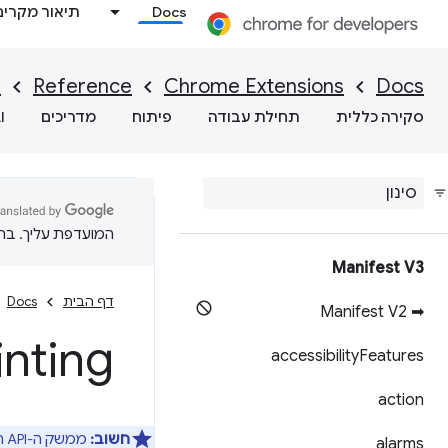
Docs
תיאור מקרים
I
Reference
Chrome Extensions
Docs
סקירה כללית
תחילת עבודה
פיתוח
מדריכים
I
המועדפת עליך. בתרג
Manifest V3
דף הבית
Docs
➡ Manifest V2
inting
accessibility
Features
action
חשוב:
ממשק ה-API הזה פועל
alarms