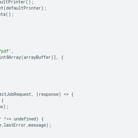
aultPrinter
();
et
(
defaultPrinter
);
ata
();
,
/pdf'
,
int8Array
(
arrayBuffer
)],
{
mitJobRequest
,
(
response
)
=
>
{
{
us
);
r
!==
undefined
)
{
e
.
lastError
.
message
);