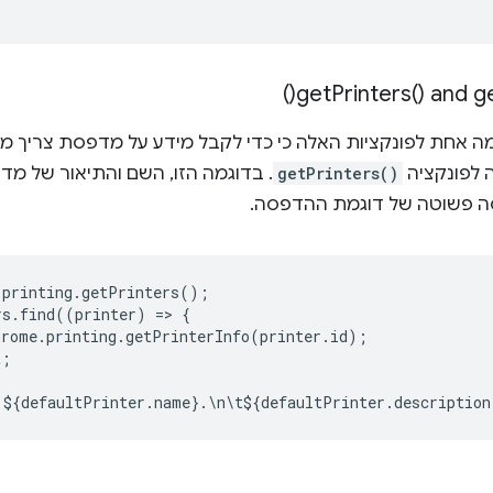
)
get
Printers(
) and
g
ה אחת לפונקציות האלה כי כדי לקבל מידע על מדפסת צריך 
 לפונקציה
getPrinters()
. בדוגמה הזו, השם והתיאור של מ
סה פשוטה של דוגמת ההדפסה.
.
printing
.
getPrinters
();
rs
.
find
((
printer
)
=
>
{
hrome
.
printing
.
getPrinterInfo
(
printer
.
id
);
t
;
$
{
defaultPrinter
.
name
}
.
\
n
\
t
$
{
defaultPrinter
.
description