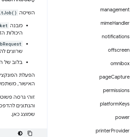
management
השיטה
itJob()
mime
Handler
מבנה
ket
היכולות ה
notifications
bRequest
offscreen
שרוצים לה
בלוב של הק
omnibox
הפעלת הפונקצי
page
Capture
האישור, משתמש
permissions
זוהי גרסה פשוט
platform
Keys
והנתונים להדפסה מומרים ל-blob (שורה 10). השגת 
שמוצג כאן.
power
printer
Provider