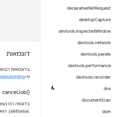
declarative
Net
Request
desktop
Capture
devtools
.
inspected
Window
devtools
.
network
דוגמאות
devtools
.
panels
devtools
.
performance
בדוגמאות הבאו
מ-
ples/printing
devtools
.
recorder
dns
cancel
Job(
)‎
document
Scan
בדוגמה הזו נעשה שימ
jobStatus
הוא
dom