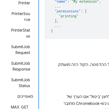
"name"
:
"My extension"
,
Printer
...
"permissions"
:
[
PrinterSou
"printing"
rce
],
...
PrinterStat
}
us
SubmitJob
Request
SubmitJob
 ההדפסה. הקוד הזה מועתק
Response
SubmitJob
Status
מאפיינים
צן 'ביטול' אם הערך של
. שימו לב: ברשתות מסוימות או כש-Chromebook מחובר
MAX_GET_