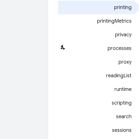
printing
printing
Metrics
privacy
processes
proxy
reading
List
runtime
scripting
search
sessions