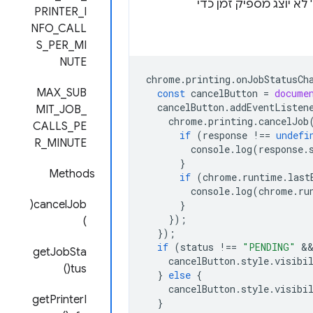
לא יוצג מספיק זמן כדי
PRINTER_I
NFO_CALL
S_PER_MI
NUTE
chrome
.
printing
.
onJobStatusCh
MAX_SUB
const
cancelButton
=
docume
cancelButton
.
addEventListen
MIT_JOB_
chrome
.
printing
.
cancelJob
CALLS_PE
if
(
response
!==
undefi
R_MINUTE
console
.
log
(
response
.
}
Methods
if
(
chrome
.
runtime
.
last
console
.
log
(
chrome
.
ru
cancelJob(
}
});
)
});
if
(
status
!==
"PENDING"
 &
getJobSta
cancelButton
.
style
.
visibi
tus()
}
else
{
cancelButton
.
style
.
visibi
getPrinterI
}