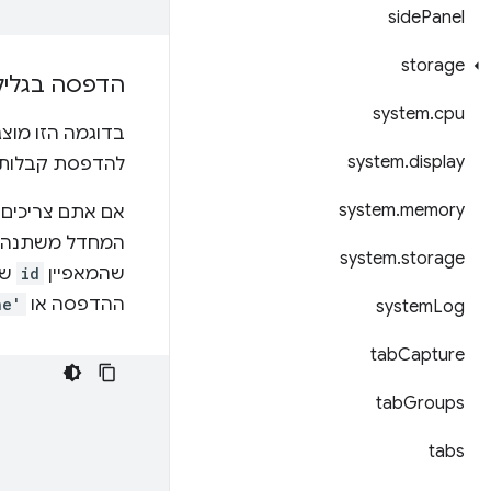
side
Panel
storage
הדפסה בגליל
system
.
cpu
בדוגמה הזו מוצ
system
.
display
להדפסת קבלות.
system
.
memory
אם אתם צריכים 
המחדל משתנה ממ
system
.
storage
שהמאפיין
id
של
ההדפסה או
ne'
system
Log
tab
Capture
tab
Groups
tabs