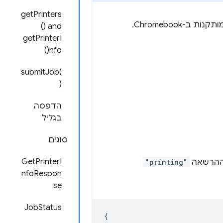
getPrinters
() and
getPrinterI
nfo()
submitJob(
)‎
הדפסה
בגליל
סוגים
GetPrinterI
 ההרשאה
"printing"
nfoRespon
se
JobStatus
{