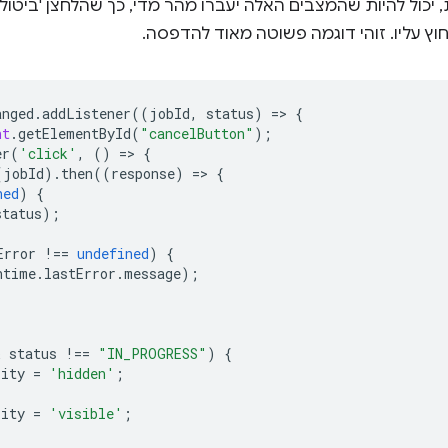
יכול להיות שהמצבים האלה יעברו מהר מדי, כך שהלחצן 'ביטול' 
ץ עליו. זוהי דוגמה פשוטה מאוד להדפסה.
anged
.
addListener
((
jobId
,
status
)
=
>
{
nt
.
getElementById
(
"cancelButton"
);
er
(
'click'
,
()
=
>
{
(
jobId
).
then
((
response
)
=
>
{
ned
)
{
status
);
Error
!==
undefined
)
{
ntime
.
lastError
.
message
);
& 
status
!==
"IN_PROGRESS"
)
{
lity
=
'hidden'
;
lity
=
'visible'
;