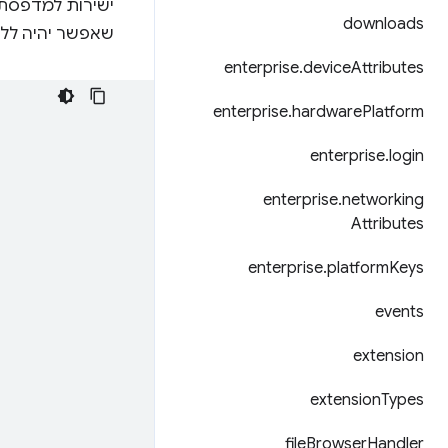
ישירות למדפסת, 
downloads
שאפשר יהיה ללחו
enterprise
.
device
Attributes
enterprise
.
hardware
Platform
enterprise
.
login
enterprise
.
networking
Attributes
enterprise
.
platform
Keys
events
extension
extension
Types
file
Browser
Handler