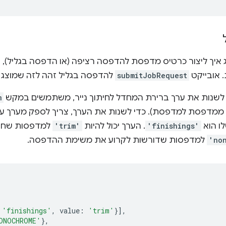
ג איך ליצור כרטיס מדפסת להדפסה רציפה (או הדפסה בגליל)
 אובייקט
submitJobRequest
להדפסה בגליל זהה לזה שמוצג
לשנות את ערך ברירת המחדל לחיתוך נייר, משתמשים במקש
m
דפסת למדפסת). כדי לשנות את הערך, צריך לספק מערך עם 
ו הוא
'finishings'
. הערך יכול להיות
'trim'
למדפסות שחות
'no
למדפסות שדורשות לקרוע את משימת ההדפסה.
'finishings'
,
value
:
'trim'
}],
ONOCHROME'
},