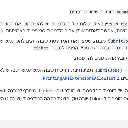
subm
דורשת שלושה דברים.
tic
שמציין באילו יכולות של המדפסת יש להשתמש. אם המשתמ
זמינות, אפשר לאחזר אותן עבור מדפסת ספציפית באמצעות
()
SubmitJo
מבנה, שמציין את המדפסת שבה רוצים להשתמש ואת 
דפיס. המבנה הזה מכיל הפניה למבנה
ticket
.
ובץ או הנתונים להדפסה.
ה
submitJob()
תציג תיבת דו-שיח שבה המשתמש יתבקש לאש
ים ב
PrintingAPIExtensionsAllowlist
.
ה של דוגמת ההדפסה. שימו לב שה-
ticket
מצורף למבנה
est
מזהה המדפסת (שורה 1) היא מורכבת יותר