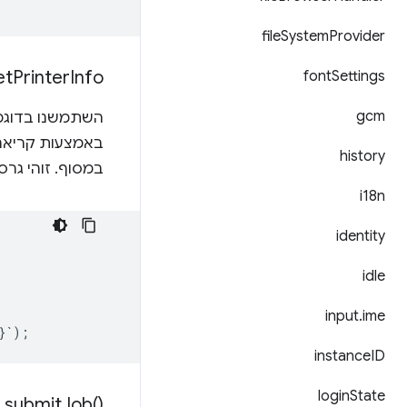
file
System
Provider
et
Printer
Info(
font
Settings
gcm
השתמשנו בדוגמ
באמצעות קריאה
history
במסוף. זוהי גר
i18n
identity
idle
input
.
ime
}
`
);
instance
ID
login
State
submit
Job(
)‎