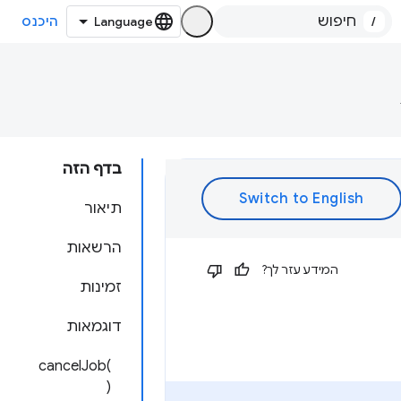
/
היכנס
בדף הזה
תיאור
הרשאות
המידע עזר לך?
זמינות
דוגמאות
cancelJob(
)‎