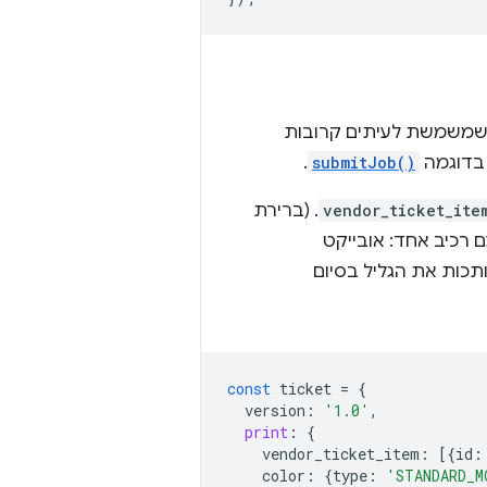
, שמשמשת לעיתים קרובות
 בדוגמה
submitJob()
.
vendor_ticket_ite
. (ברירת
רכיב אחד: אובייקט
כות את הגליל בסיום
const
ticket
=
{
version
:
'1.0'
,
print
:
{
vendor_ticket_item
:
[{
id
:
color
:
{
type
:
'STANDARD_M