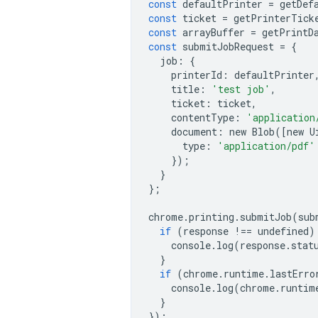
const
defaultPrinter
=
getDef
const
ticket
=
getPrinterTick
const
arrayBuffer
=
getPrintD
const
submitJobRequest
=
{
job
:
{
printerId
:
defaultPrinter
title
:
'test job'
,
ticket
:
ticket
,
contentType
:
'application
document
:
new
Blob
([
new
U
type
:
'application/pdf'
});
}
};
chrome
.
printing
.
submitJob
(
sub
if
(
response
!==
undefined
)
console
.
log
(
response
.
stat
}
if
(
chrome
.
runtime
.
lastErro
console
.
log
(
chrome
.
runtim
}
});