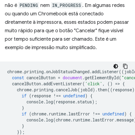
não é
PENDING
nem
IN_PROGRESS
. Em algumas redes
ou quando um Chromebook está conectado
diretamente à impressora, esses estados podem passar
muito rápido para que o botão "Cancelar" fique visível
por tempo suficiente para ser chamado. Este é um
exemplo de impressão muito simplificado.
chrome
.
printing
.
onJobStatusChanged
.
addListener
((
jobI
const
cancelButton
=
document
.
getElementById
(
"canc
cancelButton
.
addEventListener
(
'click'
,
()
=
>
{
chrome
.
printing
.
cancelJob
(
jobId
).
then
((
response
)
if
(
response
!==
undefined
)
{
console
.
log
(
response
.
status
);
}
if
(
chrome
.
runtime
.
lastError
!==
undefined
)
{
console
.
log
(
chrome
.
runtime
.
lastError
.
message
}
});