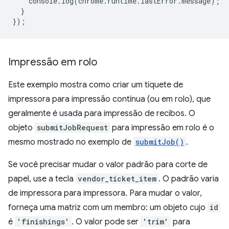
console
.
log
(
chrome
.
runtime
.
lastError
.
message
);
}
});
Impressão em rolo
Este exemplo mostra como criar um tíquete de
impressora para impressão contínua (ou em rolo), que
geralmente é usada para impressão de recibos. O
objeto
submitJobRequest
para impressão em rolo é o
mesmo mostrado no exemplo de
submitJob()
.
Se você precisar mudar o valor padrão para corte de
papel, use a tecla
vendor_ticket_item
. O padrão varia
de impressora para impressora. Para mudar o valor,
forneça uma matriz com um membro: um objeto cujo
id
é
'finishings'
. O valor pode ser
'trim'
para