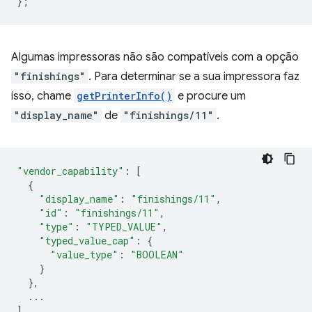
};
Algumas impressoras não são compatíveis com a opção
"finishings"
. Para determinar se a sua impressora faz
isso, chame
getPrinterInfo()
e procure um
"display_name"
de
"finishings/11"
.
"vendor_capability"
:
[
{
"display_name"
:
"finishings/11"
,
"id"
:
"finishings/11"
,
"type"
:
"TYPED_VALUE"
,
"typed_value_cap"
:
{
"value_type"
:
"BOOLEAN"
}
},
...
]