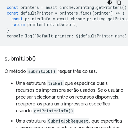
const
printers
=
await
chrome
.
printing
.
getPrinters
()
const
defaultPrinter
=
printers
.
find
((
printer
)
=
>
{
const
printerInfo
=
await
chrome
.
printing
.
getPrint
return
printerInfo
.
isDefault
;
}
console
.
log
(
`
Default
printer
:
$
{
defaultPrinter
.
name
}
submit
Job(
)
O método
submitJob()
requer três coisas.
Uma estrutura
ticket
que especifica quais
recursos da impressora serão usados. Se o usuário
precisar selecionar entre os recursos disponíveis,
recupere-os para uma impressora específica
usando
getPrinterInfo()
.
Uma estrutura
SubmitJobRequest
, que especifica