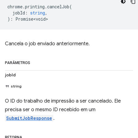
chrome
.
printing
.
cancelJob
(
jobId
:
string
,
)
:
Promise<void>
Cancela o job enviado anteriormente.
PARÂMETROS
jobId
string
O ID do trabalho de impressão a ser cancelado. Ele
precisa ser o mesmo ID recebido em um
SubmitJobResponse
.
RETORNA