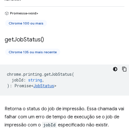
Promessa<void>
Chrome 100 ou mais
get
Job
Status(
)
Chrome 135 ou mais recente
chrome
.
printing
.
getJobStatus
(
jobId
:
string
,
)
:
Promise<
JobStatus
>
Retorna o status do job de impressão. Essa chamada vai
falhar com um erro de tempo de execução se o job de
impressão com o
jobId
especificado não existir.