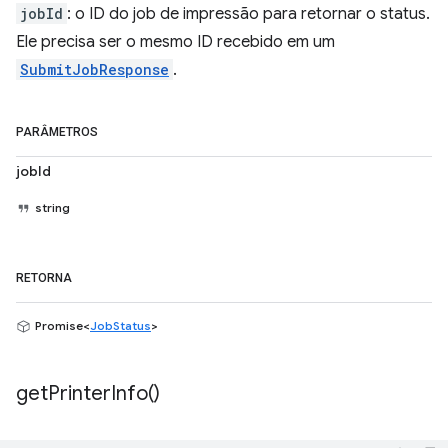
jobId
: o ID do job de impressão para retornar o status.
Ele precisa ser o mesmo ID recebido em um
SubmitJobResponse
.
PARÂMETROS
jobId
string
RETORNA
Promise<
JobStatus
>
get
Printer
Info(
)