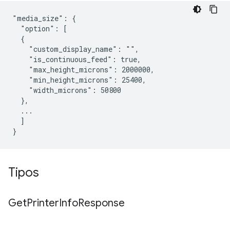
"media_size": {

  "option": [

  {

    "custom_display_name": "",

    "is_continuous_feed": true,

    "max_height_microns": 2000000,

    "min_height_microns": 25400,

    "width_microns": 50800

  },

  ...

  ]

Tipos
Get
Printer
Info
Response