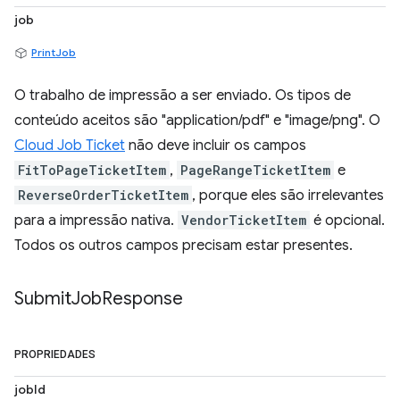
job
PrintJob
O trabalho de impressão a ser enviado. Os tipos de
conteúdo aceitos são "application/pdf" e "image/png". O
Cloud Job Ticket
não deve incluir os campos
FitToPageTicketItem
,
PageRangeTicketItem
e
ReverseOrderTicketItem
, porque eles são irrelevantes
para a impressão nativa.
VendorTicketItem
é opcional.
Todos os outros campos precisam estar presentes.
Submit
Job
Response
PROPRIEDADES
jobId