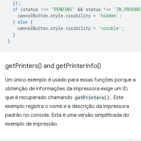
});
if
(
status
!==
"PENDING"
 && 
status
!==
"IN_PROGRE
cancelButton
.
style
.
visibility
=
'hidden'
;
}
else
{
cancelButton
.
style
.
visibility
=
'visible'
;
}
}
get
Printers(
) and
get
Printer
Info(
)
Um único exemplo é usado para essas funções porque a
obtenção de informações da impressora exige um ID,
que é recuperado chamando
getPrinters()
. Este
exemplo registra o nome e a descrição da impressora
padrão no console. Esta é uma versão simplificada do
exemplo de impressão.