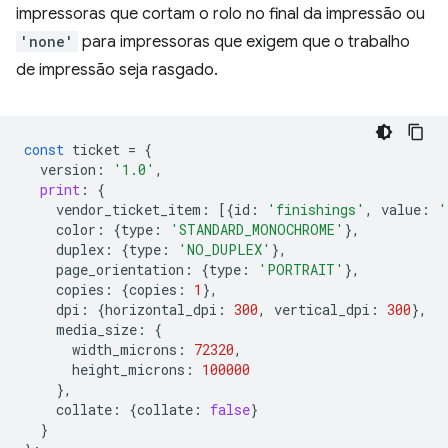
impressoras que cortam o rolo no final da impressão ou
'none'
para impressoras que exigem que o trabalho
de impressão seja rasgado.
const
ticket
=
{
version
:
'1.0'
,
print
:
{
vendor_ticket_item
:
[{
id
:
'finishings'
,
value
:
'
color
:
{
type
:
'STANDARD_MONOCHROME'
},
duplex
:
{
type
:
'NO_DUPLEX'
},
page_orientation
:
{
type
:
'PORTRAIT'
},
copies
:
{
copies
:
1
},
dpi
:
{
horizontal_dpi
:
300
,
vertical_dpi
:
300
},
media_size
:
{
width_microns
:
72320
,
height_microns
:
100000
},
collate
:
{
collate
:
false
}
}