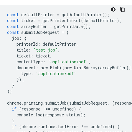
const
defaultPrinter
=
getDefaultPrinter
();
const
ticket
=
getPrinterTicket
(
defaultPrinter
);
const
arrayBuffer
=
getPrintData
();
const
submitJobRequest
=
{
job
:
{
printerId
:
defaultPrinter
,
title
:
'test job'
,
ticket
:
ticket
,
contentType
:
'application/pdf'
,
document
:
new
Blob
([
new
Uint8Array
(
arrayBuffer
)]
type
:
'application/pdf'
});
}
};
chrome
.
printing
.
submitJob
(
submitJobRequest
,
(
respons
if
(
response
!==
undefined
)
{
console
.
log
(
response
.
status
);
}
if
(
chrome
.
runtime
.
lastError
!==
undefined
)
{