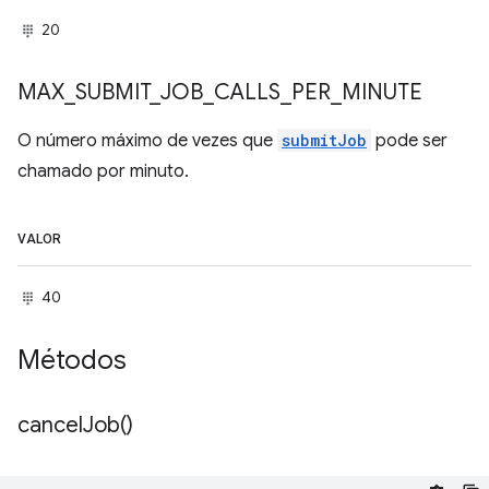
20
MAX
_
SUBMIT
_
JOB
_
CALLS
_
PER
_
MINUTE
O número máximo de vezes que
submitJob
pode ser
chamado por minuto.
VALOR
40
Métodos
cancel
Job(
)