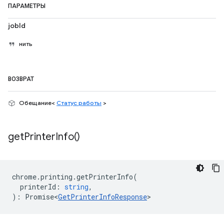
ПАРАМЕТРЫ
jobId
нить
ВОЗВРАТ
Обещание<
Статус работы
>
get
Printer
Info(
)
chrome
.
printing
.
getPrinterInfo
(
printerId
:
string
,
)
:
Promise<
GetPrinterInfoResponse
>