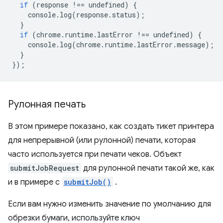
if
(
response
!==
undefined
)
{
console
.
log
(
response
.
status
);
}
if
(
chrome
.
runtime
.
lastError
!==
undefined
)
{
console
.
log
(
chrome
.
runtime
.
lastError
.
message
);
}
});
Рулонная печать
В этом примере показано, как создать тикет принтера
для непрерывной (или рулонной) печати, которая
часто используется при печати чеков. Объект
submitJobRequest
для рулонной печати такой же, как
и в примере с
submitJob()
.
Если вам нужно изменить значение по умолчанию для
обрезки бумаги, используйте ключ