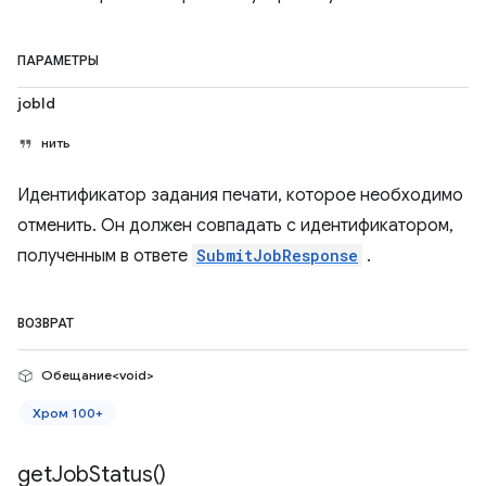
ПАРАМЕТРЫ
jobId
нить
Идентификатор задания печати, которое необходимо
отменить. Он должен совпадать с идентификатором,
полученным в ответе
SubmitJobResponse
.
ВОЗВРАТ
Обещание<void>
Хром 100+
get
Job
Status(
)