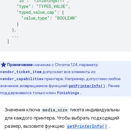
"id"
:
"finishings/11"
,
"type"
:
"TYPED_VALUE"
,
"typed_value_cap"
:
{
"value_type"
:
"BOOLEAN"
}
},
...
]
Примечание:
начиная с Chrome 124, параметр
допускает все элементы из
vendor_ticket_item
принтера. Например, допустимо любое
vendor_capabilities
значение, возвращаемое функцией
. Ранее
getPrinterInfo()
поддерживался только ключ
.
finishings
Значения ключа
media_size
тикета индивидуальны
для каждого принтера. Чтобы выбрать подходящий
размер, вызовите функцию
getPrinterInfo()
.