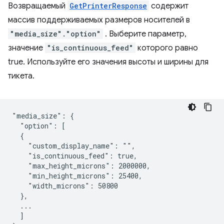
Возвращаемый
GetPrinterResponse
содержит
массив поддерживаемых размеров носителей в
"media_size"."option"
. Выберите параметр,
значение
"is_continuous_feed"
которого равно
true. Используйте его значения высоты и ширины для
тикета.
"media_size": {

  "option": [

  {

    "custom_display_name": "",

    "is_continuous_feed": true,

    "max_height_microns": 2000000,

    "min_height_microns": 25400,

    "width_microns": 50800

  },

  ...

  ]
