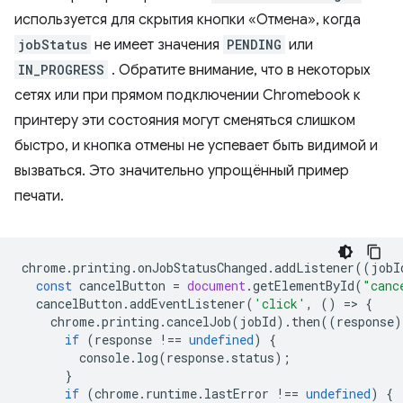
используется для скрытия кнопки «Отмена», когда
jobStatus
не имеет значения
PENDING
или
IN_PROGRESS
. Обратите внимание, что в некоторых
сетях или при прямом подключении Chromebook к
принтеру эти состояния могут сменяться слишком
быстро, и кнопка отмены не успевает быть видимой и
вызваться. Это значительно упрощённый пример
печати.
chrome
.
printing
.
onJobStatusChanged
.
addListener
((
jobI
const
cancelButton
=
document
.
getElementById
(
"canc
cancelButton
.
addEventListener
(
'click'
,
()
=
>
{
chrome
.
printing
.
cancelJob
(
jobId
).
then
((
response
)
if
(
response
!==
undefined
)
{
console
.
log
(
response
.
status
);
}
if
(
chrome
.
runtime
.
lastError
!==
undefined
)
{