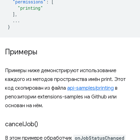
"permissions"
:
[
"printing"
],
...
}
Примеры
Примеры ниже демонстрируют использование
каждого из методов пространства имён print. Этот
код скопирован из файла
api-samples/printing
в
репозитории extensions-samples на Github или
основан на нём.
cancel
Job(
)
В этом примере обработчик
onJobStatusChanged