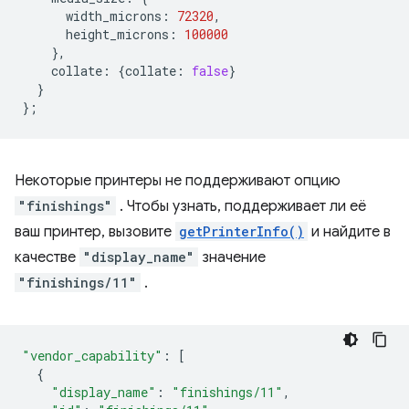
width_microns
:
72320
,
height_microns
:
100000
},
collate
:
{
collate
:
false
}
}
};
Некоторые принтеры не поддерживают опцию
"finishings"
. Чтобы узнать, поддерживает ли её
ваш принтер, вызовите
getPrinterInfo()
и найдите в
качестве
"display_name"
значение
"finishings/11"
.
"vendor_capability"
:
[
{
"display_name"
:
"finishings/11"
,