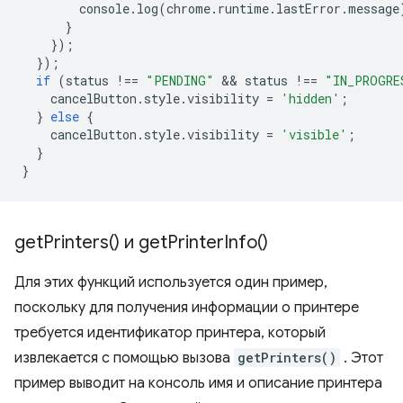
console
.
log
(
chrome
.
runtime
.
lastError
.
message
}
});
});
if
(
status
!==
"PENDING"
 && 
status
!==
"IN_PROGRE
cancelButton
.
style
.
visibility
=
'hidden'
;
}
else
{
cancelButton
.
style
.
visibility
=
'visible'
;
}
}
get
Printers(
) и
get
Printer
Info(
)
Для этих функций используется один пример,
поскольку для получения информации о принтере
требуется идентификатор принтера, который
извлекается с помощью вызова
getPrinters()
. Этот
пример выводит на консоль имя и описание принтера