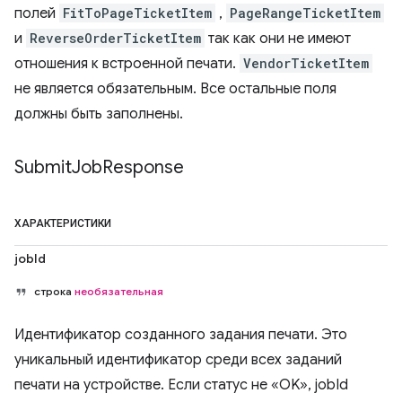
полей
FitToPageTicketItem
,
PageRangeTicketItem
и
ReverseOrderTicketItem
так как они не имеют
отношения к встроенной печати.
VendorTicketItem
не является обязательным. Все остальные поля
должны быть заполнены.
Submit
Job
Response
ХАРАКТЕРИСТИКИ
jobId
строка
необязательная
Идентификатор созданного задания печати. ​​Это
уникальный идентификатор среди всех заданий
печати на устройстве. Если статус не «OK», jobId