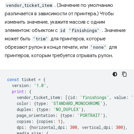
vendor_ticket_item
. (Значение по умолчанию
различается в зависимости от принтера.) Чтобы
изменить значение, укажите массив с одним
элементом: объектом с
id
'finishings'
. Значение
может быть
'trim'
для принтеров, которые
обрезают рулон в конце печати, или
'none'
для
принтеров, которым требуется отрывать рулон.
const
ticket
=
{
version
:
'1.0'
,
print
:
{
vendor_ticket_item
:
[{
id
:
'finishings'
,
value
:
'
color
:
{
type
:
'STANDARD_MONOCHROME'
},
duplex
:
{
type
:
'NO_DUPLEX'
},
page_orientation
:
{
type
:
'PORTRAIT'
},
copies
:
{
copies
:
1
},
dpi
:
{
horizontal_dpi
:
300
,
vertical_dpi
:
300
},
media_size
:
{