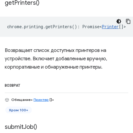
get
Printers(
)
chrome
.
printing
.
getPrinters
()
:
Promise<
Printer
[]
>
Возвращает список доступных принтеров на
устройстве. Включает добавленные вручную,
корпоративные и обнаруженные принтеры.
ВОЗВРАТ
Обещание<
Принтер
[]>
Хром 100+
submit
Job(
)