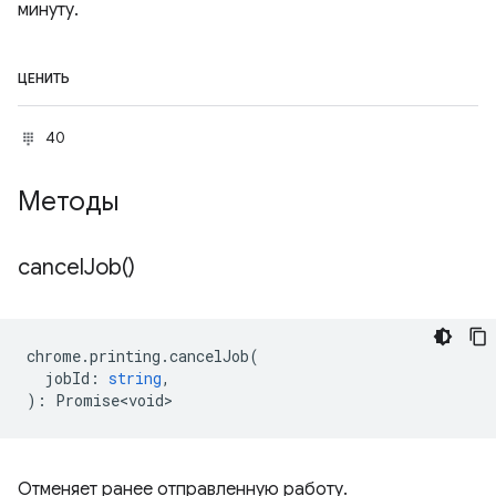
минуту.
ЦЕНИТЬ
40
Методы
cancel
Job(
)
chrome
.
printing
.
cancelJob
(
jobId
:
string
,
)
:
Promise<void>
Отменяет ранее отправленную работу.