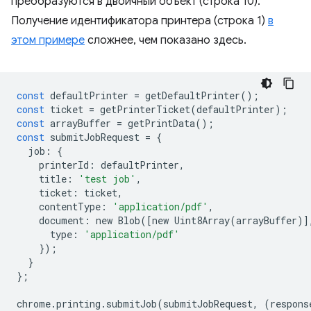
преобразуются в двоичный объект (строка 10).
Получение идентификатора принтера (строка 1)
в
этом примере
сложнее, чем показано здесь.
const
defaultPrinter
=
getDefaultPrinter
();
const
ticket
=
getPrinterTicket
(
defaultPrinter
);
const
arrayBuffer
=
getPrintData
();
const
submitJobRequest
=
{
job
:
{
printerId
:
defaultPrinter
,
title
:
'test job'
,
ticket
:
ticket
,
contentType
:
'application/pdf'
,
document
:
new
Blob
([
new
Uint8Array
(
arrayBuffer
)]
type
:
'application/pdf'
});
}
};
chrome
.
printing
.
submitJob
(
submitJobRequest
,
(
respons