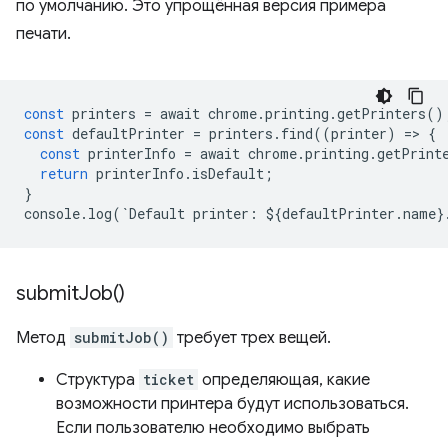
по умолчанию. Это упрощённая версия примера
печати.
const
printers
=
await
chrome
.
printing
.
getPrinters
()
const
defaultPrinter
=
printers
.
find
((
printer
)
=
>
{
const
printerInfo
=
await
chrome
.
printing
.
getPrint
return
printerInfo
.
isDefault
;
}
console
.
log
(
`
Default
printer
:
$
{
defaultPrinter
.
name
}
submit
Job(
)
Метод
submitJob()
требует трех вещей.
Структура
ticket
определяющая, какие
возможности принтера будут использоваться.
Если пользователю необходимо выбрать