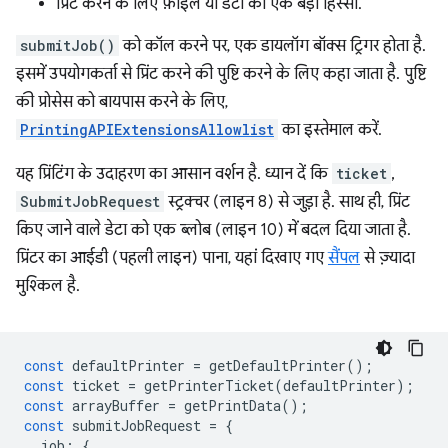
प्रिंट करने के लिए फ़ाइल या डेटा का एक बड़ा हिस्सा.
submitJob()
को कॉल करने पर, एक डायलॉग बॉक्स ट्रिगर होता है.
इसमें उपयोगकर्ता से प्रिंट करने की पुष्टि करने के लिए कहा जाता है. पुष्टि
की प्रोसेस को बायपास करने के लिए,
PrintingAPIExtensionsAllowlist
का इस्तेमाल करें.
यह प्रिंटिंग के उदाहरण का आसान वर्शन है. ध्यान दें कि
ticket
,
SubmitJobRequest
स्ट्रक्चर (लाइन 8) से जुड़ा है. साथ ही, प्रिंट
किए जाने वाले डेटा को एक ब्लोब (लाइन 10) में बदल दिया जाता है.
प्रिंटर का आईडी (पहली लाइन) पाना, यहां दिखाए गए
सैंपल
से ज़्यादा
मुश्किल है.
const
defaultPrinter
=
getDefaultPrinter
();
const
ticket
=
getPrinterTicket
(
defaultPrinter
);
const
arrayBuffer
=
getPrintData
();
const
submitJobRequest
=
{
job
:
{