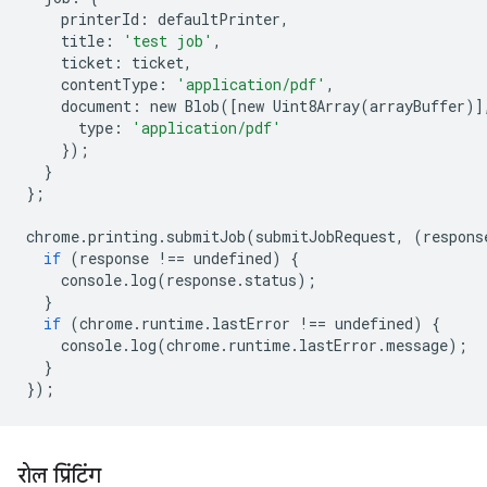
printerId
:
defaultPrinter
,
title
:
'test job'
,
ticket
:
ticket
,
contentType
:
'application/pdf'
,
document
:
new
Blob
([
new
Uint8Array
(
arrayBuffer
)]
type
:
'application/pdf'
});
}
};
chrome
.
printing
.
submitJob
(
submitJobRequest
,
(
respons
if
(
response
!==
undefined
)
{
console
.
log
(
response
.
status
);
}
if
(
chrome
.
runtime
.
lastError
!==
undefined
)
{
console
.
log
(
chrome
.
runtime
.
lastError
.
message
);
}
});
रोल प्रिंटिंग