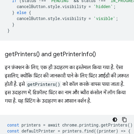
if
(
status
!==
"PENDING"
 && 
status
!==
"IN_PROGRE
cancelButton
.
style
.
visibility
=
'hidden'
;
}
else
{
cancelButton
.
style
.
visibility
=
'visible'
;
}
}
get
Printers(
) and
get
Printer
Info(
)
इन फ़ंक्शन के लिए, एक ही उदाहरण का इस्तेमाल किया गया है. ऐसा
इसलिए, क्योंकि प्रिंटर की जानकारी पाने के लिए प्रिंटर आईडी की ज़रूरत
होती है. इसे
getPrinters()
को कॉल करके वापस पाया जाता है.
इस उदाहरण में, डिफ़ॉल्ट प्रिंटर का नाम और ब्यौरा कंसोल में लॉग किया
गया है. यह प्रिंटिंग के उदाहरण का आसान वर्शन है.
const
printers
=
await
chrome
.
printing
.
getPrinters
()
const
defaultPrinter
=
printers
.
find
((
printer
)
=
>
{