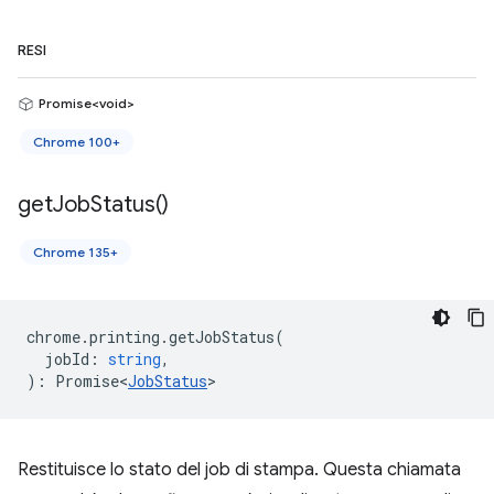
RESI
Promise<void>
Chrome 100+
get
Job
Status(
)
Chrome 135+
chrome
.
printing
.
getJobStatus
(
jobId
:
string
,
)
:
Promise<
JobStatus
>
Restituisce lo stato del job di stampa. Questa chiamata