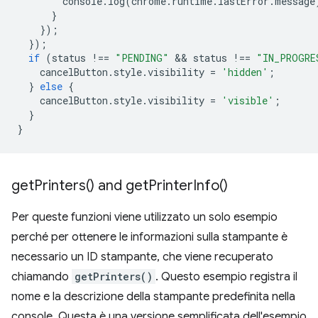
console
.
log
(
chrome
.
runtime
.
lastError
.
message
}
});
});
if
(
status
!==
"PENDING"
 && 
status
!==
"IN_PROGRE
cancelButton
.
style
.
visibility
=
'hidden'
;
}
else
{
cancelButton
.
style
.
visibility
=
'visible'
;
}
}
get
Printers(
) and
get
Printer
Info(
)
Per queste funzioni viene utilizzato un solo esempio
perché per ottenere le informazioni sulla stampante è
necessario un ID stampante, che viene recuperato
chiamando
getPrinters()
. Questo esempio registra il
nome e la descrizione della stampante predefinita nella
console. Questa è una versione semplificata dell'esempio