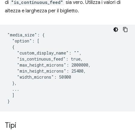
di
"is_continuous_feed"
sia vero. Utilizza i valori di
altezza e larghezza per il biglietto.
"media_size": {

  "option": [

  {

    "custom_display_name": "",

    "is_continuous_feed": true,

    "max_height_microns": 2000000,

    "min_height_microns": 25400,

    "width_microns": 50800

  },

  ...

  ]

Tipi