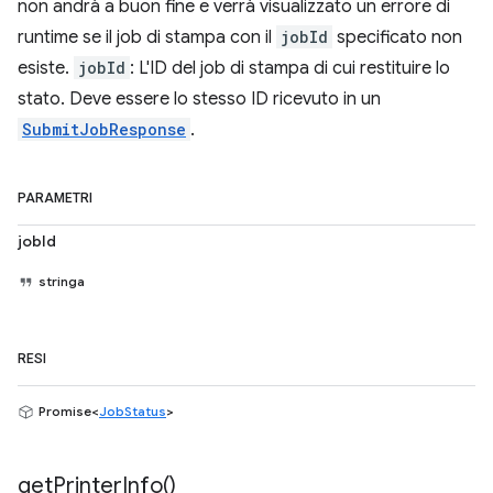
non andrà a buon fine e verrà visualizzato un errore di
runtime se il job di stampa con il
jobId
specificato non
esiste.
jobId
: L'ID del job di stampa di cui restituire lo
stato. Deve essere lo stesso ID ricevuto in un
SubmitJobResponse
.
PARAMETRI
jobId
stringa
RESI
Promise<
JobStatus
>
get
Printer
Info(
)