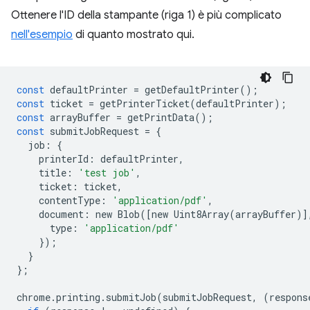
Ottenere l'ID della stampante (riga 1) è più complicato
nell'esempio
di quanto mostrato qui.
const
defaultPrinter
=
getDefaultPrinter
();
const
ticket
=
getPrinterTicket
(
defaultPrinter
);
const
arrayBuffer
=
getPrintData
();
const
submitJobRequest
=
{
job
:
{
printerId
:
defaultPrinter
,
title
:
'test job'
,
ticket
:
ticket
,
contentType
:
'application/pdf'
,
document
:
new
Blob
([
new
Uint8Array
(
arrayBuffer
)]
type
:
'application/pdf'
});
}
};
chrome
.
printing
.
submitJob
(
submitJobRequest
,
(
respons