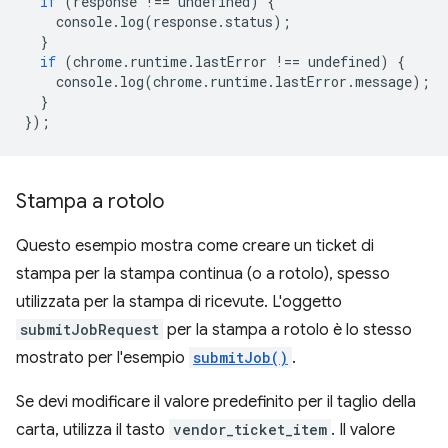
if
(
response
!==
undefined
)
{
console
.
log
(
response
.
status
);
}
if
(
chrome
.
runtime
.
lastError
!==
undefined
)
{
console
.
log
(
chrome
.
runtime
.
lastError
.
message
);
}
});
Stampa a rotolo
Questo esempio mostra come creare un ticket di
stampa per la stampa continua (o a rotolo), spesso
utilizzata per la stampa di ricevute. L'oggetto
submitJobRequest
per la stampa a rotolo è lo stesso
mostrato per l'esempio
submitJob()
.
Se devi modificare il valore predefinito per il taglio della
carta, utilizza il tasto
vendor_ticket_item
. Il valore