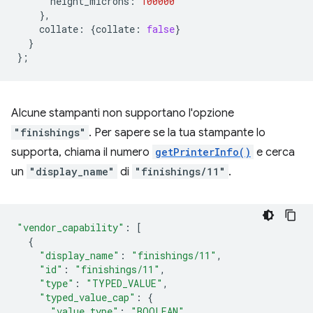
height_microns
:
100000
},
collate
:
{
collate
:
false
}
}
};
Alcune stampanti non supportano l'opzione
"finishings"
. Per sapere se la tua stampante lo
supporta, chiama il numero
getPrinterInfo()
e cerca
un
"display_name"
di
"finishings/11"
.
"vendor_capability"
:
[
{
"display_name"
:
"finishings/11"
,
"id"
:
"finishings/11"
,
"type"
:
"TYPED_VALUE"
,
"typed_value_cap"
:
{
"value_type"
:
"BOOLEAN"