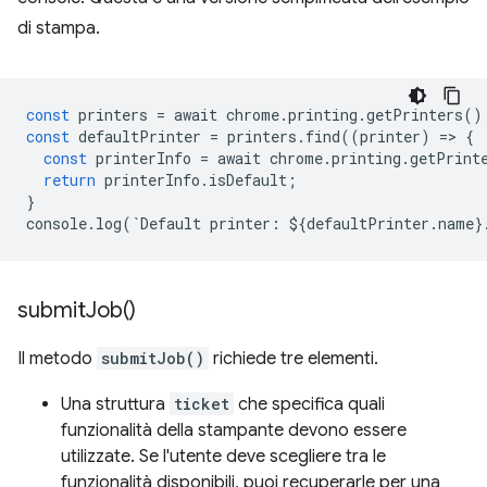
di stampa.
const
printers
=
await
chrome
.
printing
.
getPrinters
()
const
defaultPrinter
=
printers
.
find
((
printer
)
=
>
{
const
printerInfo
=
await
chrome
.
printing
.
getPrint
return
printerInfo
.
isDefault
;
}
console
.
log
(
`
Default
printer
:
$
{
defaultPrinter
.
name
}
submit
Job(
)
Il metodo
submitJob()
richiede tre elementi.
Una struttura
ticket
che specifica quali
funzionalità della stampante devono essere
utilizzate. Se l'utente deve scegliere tra le
funzionalità disponibili, puoi recuperarle per una