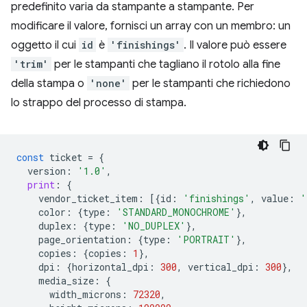
predefinito varia da stampante a stampante. Per
modificare il valore, fornisci un array con un membro: un
oggetto il cui
id
è
'finishings'
. Il valore può essere
'trim'
per le stampanti che tagliano il rotolo alla fine
della stampa o
'none'
per le stampanti che richiedono
lo strappo del processo di stampa.
const
ticket
=
{
version
:
'1.0'
,
print
:
{
vendor_ticket_item
:
[{
id
:
'finishings'
,
value
:
'
color
:
{
type
:
'STANDARD_MONOCHROME'
},
duplex
:
{
type
:
'NO_DUPLEX'
},
page_orientation
:
{
type
:
'PORTRAIT'
},
copies
:
{
copies
:
1
},
dpi
:
{
horizontal_dpi
:
300
,
vertical_dpi
:
300
},
media_size
:
{
width_microns
:
72320
,