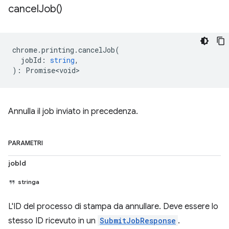
cancel
Job(
)
chrome
.
printing
.
cancelJob
(
jobId
:
string
,
)
:
Promise<void>
Annulla il job inviato in precedenza.
PARAMETRI
jobId
stringa
L'ID del processo di stampa da annullare. Deve essere lo
stesso ID ricevuto in un
SubmitJobResponse
.