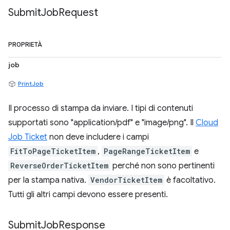
Submit
Job
Request
PROPRIETÀ
job
PrintJob
Il processo di stampa da inviare. I tipi di contenuti
supportati sono "application/pdf" e "image/png". Il
Cloud
Job Ticket
non deve includere i campi
FitToPageTicketItem
,
PageRangeTicketItem
e
ReverseOrderTicketItem
perché non sono pertinenti
per la stampa nativa.
VendorTicketItem
è facoltativo.
Tutti gli altri campi devono essere presenti.
Submit
Job
Response