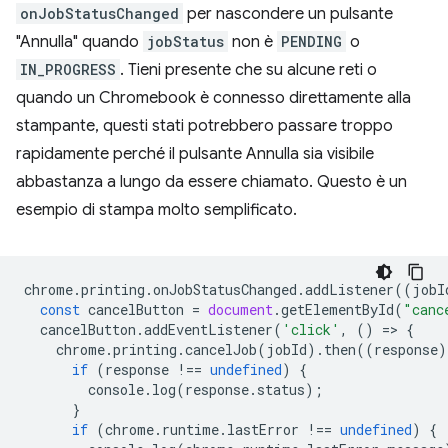
onJobStatusChanged
per nascondere un pulsante
"Annulla" quando
jobStatus
non è
PENDING
o
IN_PROGRESS
. Tieni presente che su alcune reti o
quando un Chromebook è connesso direttamente alla
stampante, questi stati potrebbero passare troppo
rapidamente perché il pulsante Annulla sia visibile
abbastanza a lungo da essere chiamato. Questo è un
esempio di stampa molto semplificato.
chrome
.
printing
.
onJobStatusChanged
.
addListener
((
jobI
const
cancelButton
=
document
.
getElementById
(
"canc
cancelButton
.
addEventListener
(
'click'
,
()
=
>
{
chrome
.
printing
.
cancelJob
(
jobId
).
then
((
response
)
if
(
response
!==
undefined
)
{
console
.
log
(
response
.
status
);
}
if
(
chrome
.
runtime
.
lastError
!==
undefined
)
{