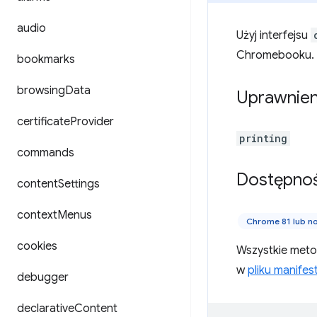
audio
Użyj interfejsu
Chromebooku.
bookmarks
browsing
Data
Uprawnien
certificate
Provider
printing
commands
Dostępno
content
Settings
context
Menus
Chrome 81 lub 
cookies
Wszystkie meto
w
pliku manifes
debugger
declarative
Content