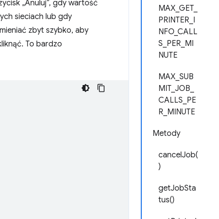
zycisk „Anuluj”, gdy wartość
MAX_GET_
rych sieciach lub gdy
PRINTER_I
mieniać zbyt szybko, aby
NFO_CALL
S_PER_MI
liknąć. To bardzo
NUTE
MAX_SUB
MIT_JOB_
CALLS_PE
R_MINUTE
Metody
cancelJob(
)
getJobSta
tus()