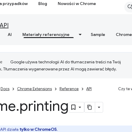
ia przypadków
Blog
Nowości w Chrome
API
AI
Materiały referencyjne
Sample
Chrome
Google używa technologii AI do tłumaczenia treści na Twój
k. Tłumaczenia wygenerowane przez AI mogą zawierać błędy.
Docs
Chrome Extensions
Reference
API
Czy te
me
.
printing
 API działa
tylko w ChromeOS
.