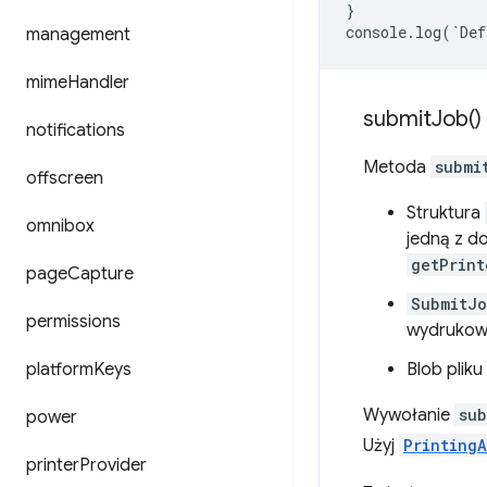
}
console
.
log
(
`
Def
management
mime
Handler
submit
Job(
)
notifications
Metoda
submi
offscreen
Struktura
omnibox
jedną z d
getPrint
page
Capture
SubmitJo
permissions
wydrukowa
platform
Keys
Blob plik
Wywołanie
sub
power
Użyj
PrintingA
printer
Provider