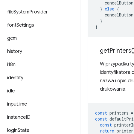
cancelButton
}
else
{
file
System
Provider
cancelButton
}
font
Settings
}
gcm
get
Printers(
history
W przypadku ty
i18n
identyfikatora 
identity
nazwa i opis dr
drukowania.
idle
input
.
ime
const
printers
=
instance
ID
const
defaultPri
const
printerI
login
State
return
printer