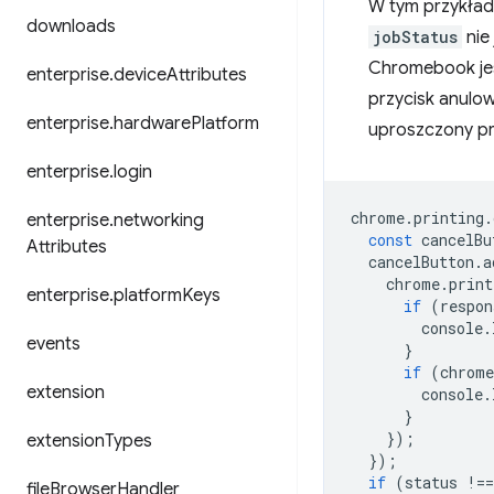
W tym przykładz
downloads
jobStatus
nie
Chromebook jes
enterprise
.
device
Attributes
przycisk anulo
enterprise
.
hardware
Platform
uproszczony pr
enterprise
.
login
chrome
.
printing
.
enterprise
.
networking
const
cancelBu
Attributes
cancelButton
.
a
chrome
.
print
enterprise
.
platform
Keys
if
(
respon
console
.
events
}
if
(
chrome
extension
console
.
}
});
extension
Types
});
if
(
status
!==
file
Browser
Handler