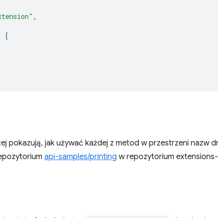
xtension"
,
:
[
ej pokazują, jak używać każdej z metod w przestrzeni nazw d
repozytorium
api-samples/printing
w repozytorium extensions-