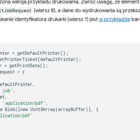
czona wersja przykładu drukowania. Zwróć uwagę, że elemen
itJobRequest
(wiersz 8), a dane do wydrukowania są przeks
skanie identyfikatora drukarki (wiersz 1) jest
w przykładzie
bar
nter
=
getDefaultPrinter
();
etPrinterTicket
(
defaultPrinter
);
r
=
getPrintData
();
equest
=
{
efaultPrinter
,
t job'
,
et
,
'application/pdf'
,
w
Blob
([
new
Uint8Array
(
arrayBuffer
)],
{
lication/pdf'