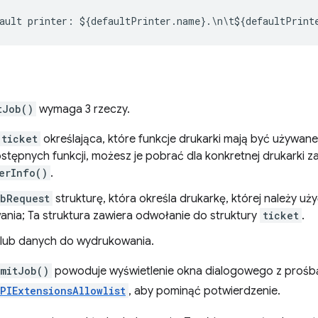
ault
printer
:
$
{
defaultPrinter
.
name
}
.
\
n
\
t
$
{
defaultPrint
tJob()
wymaga 3 rzeczy.
ticket
określająca, które funkcje drukarki mają być używane
ostępnych funkcji, możesz je pobrać dla konkretnej drukarki z
erInfo()
.
bRequest
strukturę, która określa drukarkę, której należy uży
nia; Ta struktura zawiera odwołanie do struktury
ticket
.
u lub danych do wydrukowania.
mitJob()
powoduje wyświetlenie okna dialogowego z prośbą
PIExtensionsAllowlist
, aby pominąć potwierdzenie.