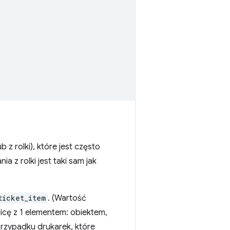
 z rolki), które jest często
a z rolki jest taki sam jak
ticket_item
. (Wartość
licę z 1 elementem: obiektem,
rzypadku drukarek, które