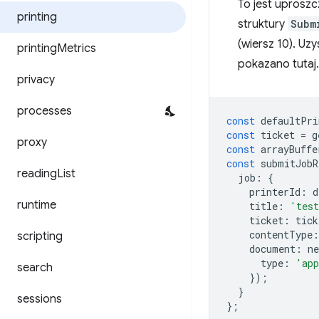
To jest uprosz
printing
struktury
Subm
(wiersz 10). Uzy
printing
Metrics
pokazano tutaj.
privacy
processes
const
defaultPri
const
ticket
=
g
proxy
const
arrayBuffe
const
submitJobR
reading
List
job
:
{
printerId
:
d
runtime
title
:
'tes
ticket
:
tick
contentType
:
scripting
document
:
ne
type
:
'app
search
});
}
sessions
};