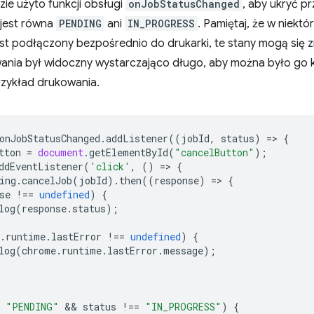
ie użyto funkcji obsługi
onJobStatusChanged
, aby ukryć pr
 jest równa
PENDING
ani
IN_PROGRESS
. Pamiętaj, że w niektó
t podłączony bezpośrednio do drukarki, te stany mogą się z
wania był widoczny wystarczająco długo, aby można było go k
zykład drukowania.
onJobStatusChanged
.
addListener
((
jobId
,
status
)
=
>
{
tton
=
document
.
getElementById
(
"cancelButton"
);
ddEventListener
(
'click'
,
()
=
>
{
ing
.
cancelJob
(
jobId
).
then
((
response
)
=
>
{
se
!==
undefined
)
{
log
(
response
.
status
);
.
runtime
.
lastError
!==
undefined
)
{
log
(
chrome
.
runtime
.
lastError
.
message
);
"PENDING"
 && 
status
!==
"IN_PROGRESS"
)
{