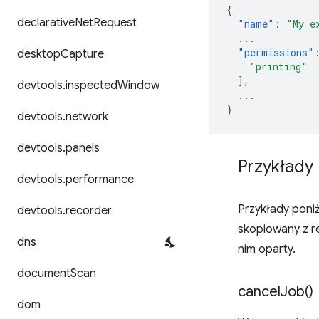
{
declarative
Net
Request
"name"
:
"My e
...
"permissions"
desktop
Capture
"printing"
],
devtools
.
inspected
Window
...
}
devtools
.
network
devtools
.
panels
Przykłady
devtools
.
performance
Przykłady poniż
devtools
.
recorder
skopiowany z 
dns
nim oparty.
document
Scan
cancel
Job(
)
dom