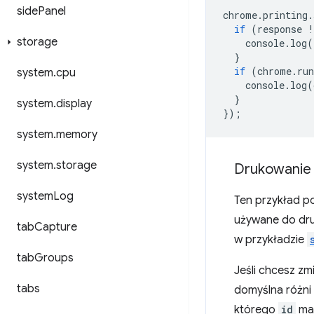
side
Panel
chrome
.
printing
.
if
(
response
!
storage
console
.
log
(
}
if
(
chrome
.
ru
system
.
cpu
console
.
log
(
}
system
.
display
});
system
.
memory
system
.
storage
Drukowanie z
system
Log
Ten przykład po
używane do dr
tab
Capture
w przykładzie
tab
Groups
Jeśli chcesz zm
tabs
domyślna różni 
którego
id
ma