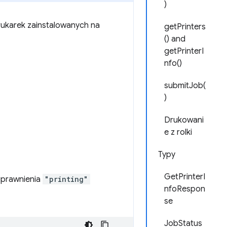
)
rukarek zainstalowanych na
getPrinters
() and
getPrinterI
nfo()
submitJob(
)
Drukowani
e z rolki
Typy
GetPrinterI
uprawnienia
"printing"
nfoRespon
se
JobStatus