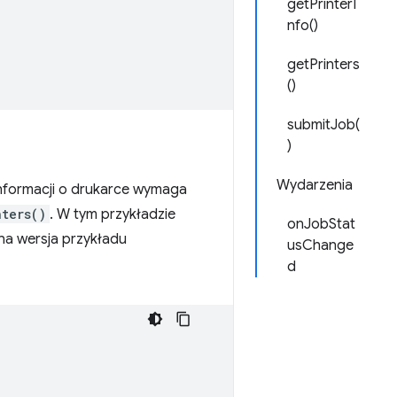
getPrinterI
nfo()
getPrinters
()
submitJob(
)
Wydarzenia
informacji o drukarce wymaga
nters()
. W tym przykładzie
onJobStat
ona wersja przykładu
usChange
d