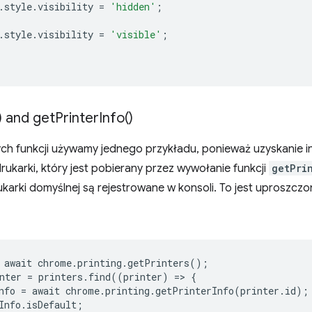
.
style
.
visibility
=
'hidden'
;
.
style
.
visibility
=
'visible'
;
) and
get
Printer
Info(
)
ch funkcji używamy jednego przykładu, ponieważ uzyskanie 
drukarki, który jest pobierany przez wywołanie funkcji
getPri
ukarki domyślnej są rejestrowane w konsoli. To jest uproszcz
await
chrome
.
printing
.
getPrinters
();
nter
=
printers
.
find
((
printer
)
=
>
{
nfo
=
await
chrome
.
printing
.
getPrinterInfo
(
printer
.
id
);
Info
.
isDefault
;