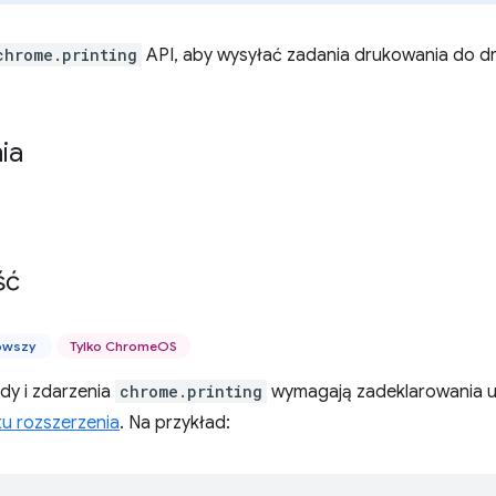
chrome.printing
API, aby wysyłać zadania drukowania do d
ia
ść
nowszy
Tylko ChromeOS
dy i zdarzenia
chrome.printing
wymagają zadeklarowania 
tu rozszerzenia
. Na przykład: