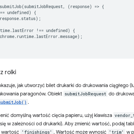
submitJob
(
submitJobRequest
,
(
response
)
=
>
{
==
undefined
)
{
response
.
status
);
ntime
.
lastError
!==
undefined
)
{
chrome
.
runtime
.
lastError
.
message
);
 rolki
kazuje, jak utworzyć bilet drukarki do drukowania ciągłego (lub
ukowania paragonów. Obiekt
submitJobRequest
do drukowani
submitJob()
.
ienić domyślną wartość cięcia papieru, użyj klawisza
vendor_
się w zależności od drukarki). Aby zmienić wartość, podaj tab
 wartość
'finishings'
. Wartość może wynosić
'trim'
w p