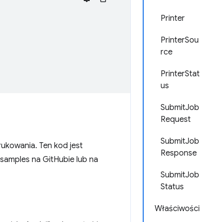
Printer
PrinterSou
rce
PrinterStat
us
SubmitJob
Request
SubmitJob
rukowania. Ten kod jest
Response
samples na GitHubie lub na
SubmitJob
Status
Właściwości