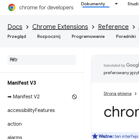
Dokumenty
Stud
Docs
Chrome Extensions
Reference
Przegląd
Rozpocznij
Programowanie
Poradniki
preferowany języ
Manifest V3
Strona główna
➡ Manifest V2
chro
accessibility
Features
action
Ważne:
ten interfejs
alarms