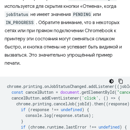
используется для скрытия кнопки «Отмена», когда
jobStatus
не имеет значения
PENDING
или
IN_PROGRESS
. Обратите внимание, что в некоторых
сетях или при прямом подключении Chromebook к
принтеру эти состояния могут сменяться слишком
быстро, и кнопка отмены не успевает быть видимой и
вызваться. Это значительно упрощённый пример
печати.
chrome
.
printing
.
onJobStatusChanged
.
addListener
((
jobI
const
cancelButton
=
document
.
getElementById
(
"canc
cancelButton
.
addEventListener
(
'click'
,
()
=
>
{
chrome
.
printing
.
cancelJob
(
jobId
).
then
((
response
)
if
(
response
!==
undefined
)
{
console
.
log
(
response
.
status
);
}
if
(
chrome
.
runtime
.
lastError
!==
undefined
)
{