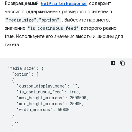
Возвращаемый
GetPrinterResponse
содержит
массив поддерживаемых размеров носителей в
"media_size"."option"
. Выберите параметр,
значение
"is_continuous_feed"
которого равно
true. Используйте его значения высоты и ширины для
тикета.
"media_size": {

  "option": [

  {

    "custom_display_name": "",

    "is_continuous_feed": true,

    "max_height_microns": 2000000,

    "min_height_microns": 25400,

    "width_microns": 50800

  },

  ...

  ]
