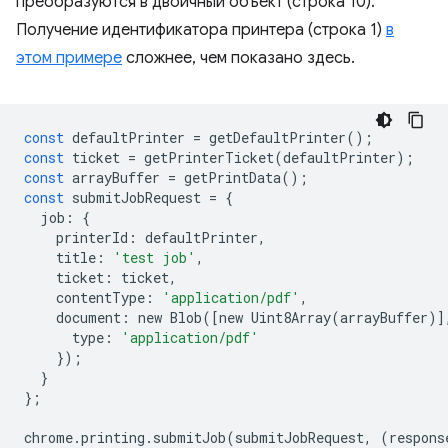
преобразуются в двоичный объект (строка 10).
Получение идентификатора принтера (строка 1)
в
этом примере
сложнее, чем показано здесь.
const
defaultPrinter
=
getDefaultPrinter
();
const
ticket
=
getPrinterTicket
(
defaultPrinter
);
const
arrayBuffer
=
getPrintData
();
const
submitJobRequest
=
{
job
:
{
printerId
:
defaultPrinter
,
title
:
'test job'
,
ticket
:
ticket
,
contentType
:
'application/pdf'
,
document
:
new
Blob
([
new
Uint8Array
(
arrayBuffer
)]
type
:
'application/pdf'
});
}
};
chrome
.
printing
.
submitJob
(
submitJobRequest
,
(
respons