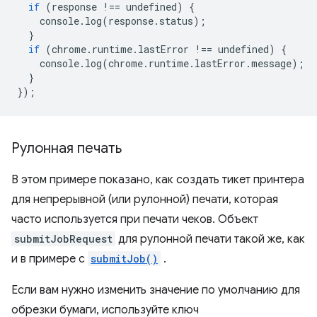
if
(
response
!==
undefined
)
{
console
.
log
(
response
.
status
);
}
if
(
chrome
.
runtime
.
lastError
!==
undefined
)
{
console
.
log
(
chrome
.
runtime
.
lastError
.
message
);
}
});
Рулонная печать
В этом примере показано, как создать тикет принтера
для непрерывной (или рулонной) печати, которая
часто используется при печати чеков. Объект
submitJobRequest
для рулонной печати такой же, как
и в примере с
submitJob()
.
Если вам нужно изменить значение по умолчанию для
обрезки бумаги, используйте ключ