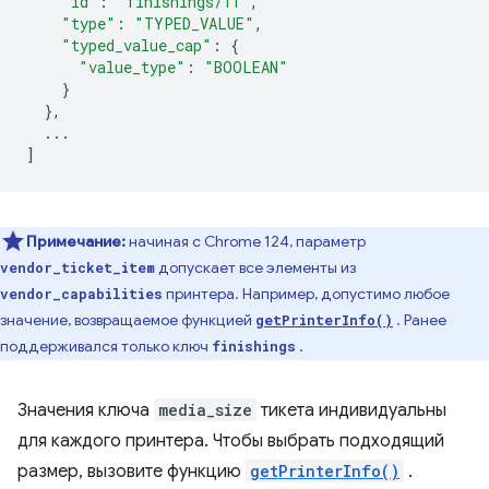
"id"
:
"finishings/11"
,
"type"
:
"TYPED_VALUE"
,
"typed_value_cap"
:
{
"value_type"
:
"BOOLEAN"
}
},
...
]
Примечание:
начиная с Chrome 124, параметр
допускает все элементы из
vendor_ticket_item
принтера. Например, допустимо любое
vendor_capabilities
значение, возвращаемое функцией
. Ранее
getPrinterInfo()
поддерживался только ключ
.
finishings
Значения ключа
media_size
тикета индивидуальны
для каждого принтера. Чтобы выбрать подходящий
размер, вызовите функцию
getPrinterInfo()
.