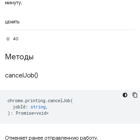
минуту.
ЦЕНИТЬ
40
Методы
cancel
Job(
)
chrome
.
printing
.
cancelJob
(
jobId
:
string
,
)
:
Promise<void>
Отменяет ранее отправленную работу.