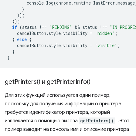
console
.
log
(
chrome
.
runtime
.
lastError
.
message
}
});
});
if
(
status
!==
"PENDING"
 && 
status
!==
"IN_PROGRE
cancelButton
.
style
.
visibility
=
'hidden'
;
}
else
{
cancelButton
.
style
.
visibility
=
'visible'
;
}
}
get
Printers(
) и
get
Printer
Info(
)
Для этих функций используется один пример,
поскольку для получения информации о принтере
требуется идентификатор принтера, который
извлекается с помощью вызова
getPrinters()
. Этот
пример выводит на консоль имя и описание принтера