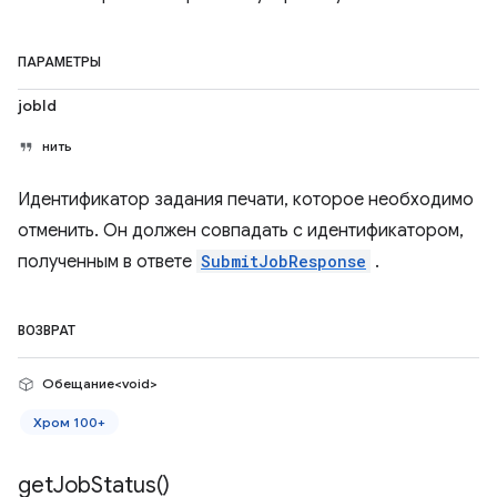
ПАРАМЕТРЫ
jobId
нить
Идентификатор задания печати, которое необходимо
отменить. Он должен совпадать с идентификатором,
полученным в ответе
SubmitJobResponse
.
ВОЗВРАТ
Обещание<void>
Хром 100+
get
Job
Status(
)