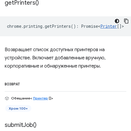
get
Printers(
)
chrome
.
printing
.
getPrinters
()
:
Promise<
Printer
[]
>
Возвращает список доступных принтеров на
устройстве. Включает добавленные вручную,
корпоративные и обнаруженные принтеры.
ВОЗВРАТ
Обещание<
Принтер
[]>
Хром 100+
submit
Job(
)