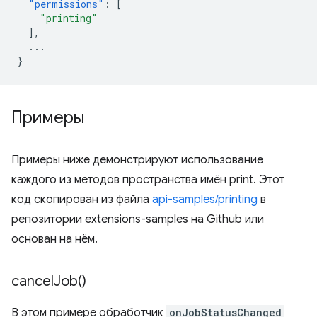
"permissions"
:
[
"printing"
],
...
}
Примеры
Примеры ниже демонстрируют использование
каждого из методов пространства имён print. Этот
код скопирован из файла
api-samples/printing
в
репозитории extensions-samples на Github или
основан на нём.
cancel
Job(
)
В этом примере обработчик
onJobStatusChanged