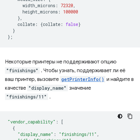
width_microns
:
72320
,
height_microns
:
100000
},
collate
:
{
collate
:
false
}
}
};
Некоторые принтеры не поддерживают опцию
"finishings"
. Чтобы узнать, поддерживает ли её
ваш принтер, вызовите
getPrinterInfo()
и найдите в
качестве
"display_name"
значение
"finishings/11"
.
"vendor_capability"
:
[
{
"display_name"
:
"finishings/11"
,