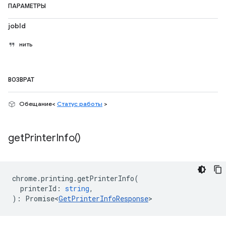
ПАРАМЕТРЫ
jobId
нить
ВОЗВРАТ
Обещание<
Статус работы
>
get
Printer
Info(
)
chrome
.
printing
.
getPrinterInfo
(
printerId
:
string
,
)
:
Promise<
GetPrinterInfoResponse
>