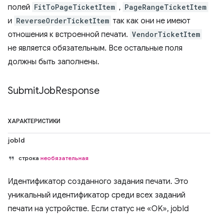
полей
FitToPageTicketItem
,
PageRangeTicketItem
и
ReverseOrderTicketItem
так как они не имеют
отношения к встроенной печати.
VendorTicketItem
не является обязательным. Все остальные поля
должны быть заполнены.
Submit
Job
Response
ХАРАКТЕРИСТИКИ
jobId
строка
необязательная
Идентификатор созданного задания печати. ​​Это
уникальный идентификатор среди всех заданий
печати на устройстве. Если статус не «OK», jobId