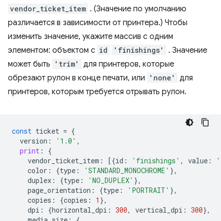
vendor_ticket_item
. (Значение по умолчанию
различается в зависимости от принтера.) Чтобы
изменить значение, укажите массив с одним
элементом: объектом с
id
'finishings'
. Значение
может быть
'trim'
для принтеров, которые
обрезают рулон в конце печати, или
'none'
для
принтеров, которым требуется отрывать рулон.
const
ticket
=
{
version
:
'1.0'
,
print
:
{
vendor_ticket_item
:
[{
id
:
'finishings'
,
value
:
'
color
:
{
type
:
'STANDARD_MONOCHROME'
},
duplex
:
{
type
:
'NO_DUPLEX'
},
page_orientation
:
{
type
:
'PORTRAIT'
},
copies
:
{
copies
:
1
},
dpi
:
{
horizontal_dpi
:
300
,
vertical_dpi
:
300
},
media_size
:
{