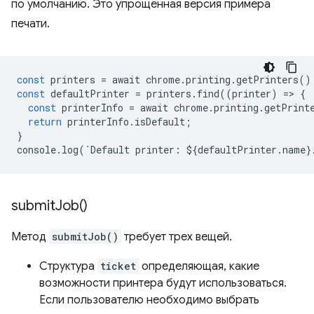
по умолчанию. Это упрощённая версия примера
печати.
const
printers
=
await
chrome
.
printing
.
getPrinters
()
const
defaultPrinter
=
printers
.
find
((
printer
)
=
>
{
const
printerInfo
=
await
chrome
.
printing
.
getPrint
return
printerInfo
.
isDefault
;
}
console
.
log
(
`
Default
printer
:
$
{
defaultPrinter
.
name
}
submit
Job(
)
Метод
submitJob()
требует трех вещей.
Структура
ticket
определяющая, какие
возможности принтера будут использоваться.
Если пользователю необходимо выбрать