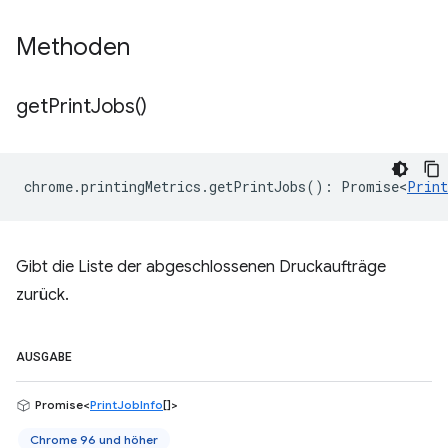
Methoden
get
Print
Jobs(
)
chrome
.
printingMetrics
.
getPrintJobs
()
:
Promise<
Print
Gibt die Liste der abgeschlossenen Druckaufträge
zurück.
AUSGABE
Promise<
PrintJobInfo
[]>
Chrome 96 und höher