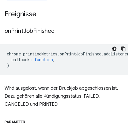
Ereignisse
on
Print
Job
Finished
chrome
.
printingMetrics
.
onPrintJobFinished
.
addListene
callback
:
function
,
)
Wird ausgelöst, wenn der Druckjob abgeschlossen ist.
Dazu gehören alle Kündigungsstatus: FAILED,
CANCELED und PRINTED.
PARAMETER