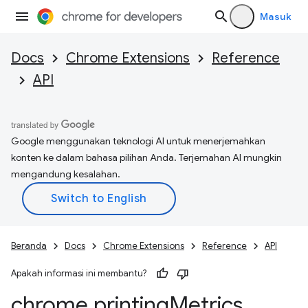
Masuk
Docs
Chrome Extensions
Reference
API
Google menggunakan teknologi AI untuk menerjemahkan
konten ke dalam bahasa pilihan Anda. Terjemahan AI mungkin
mengandung kesalahan.
Beranda
Docs
Chrome Extensions
Reference
API
Apakah informasi ini membantu?
chrome
.
printing
Metrics