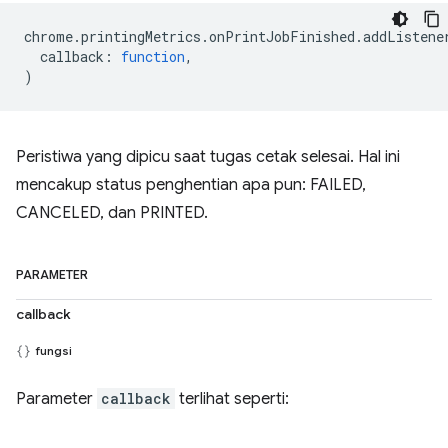
chrome
.
printingMetrics
.
onPrintJobFinished
.
addListene
callback
:
function
,
)
Peristiwa yang dipicu saat tugas cetak selesai. Hal ini
mencakup status penghentian apa pun: FAILED,
CANCELED, dan PRINTED.
PARAMETER
callback
fungsi
Parameter
callback
terlihat seperti: