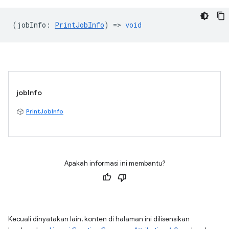
(
jobInfo
:
PrintJobInfo
) =>
void
jobInfo
PrintJobInfo
Apakah informasi ini membantu?
Kecuali dinyatakan lain, konten di halaman ini dilisensikan