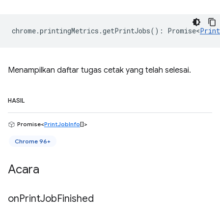
chrome
.
printingMetrics
.
getPrintJobs
()
:
Promise<
Print
Menampilkan daftar tugas cetak yang telah selesai.
HASIL
Promise<
PrintJobInfo
[]>
Chrome 96+
Acara
on
Print
Job
Finished