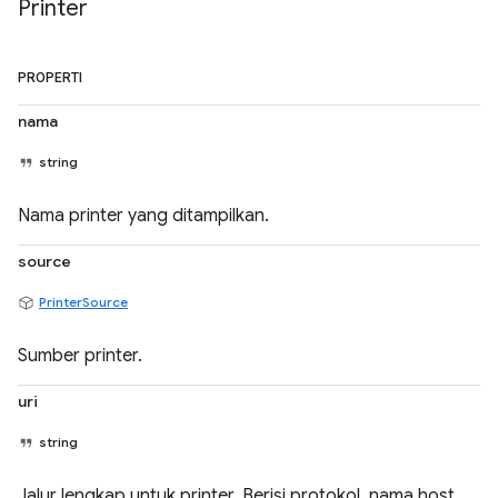
Printer
PROPERTI
nama
string
Nama printer yang ditampilkan.
source
PrinterSource
Sumber printer.
uri
string
Jalur lengkap untuk printer. Berisi protokol, nama host,