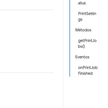
atus
PrintSettin
gs
Métodos
getPrintJo
bs()
Eventos
onPrintJob
Finished