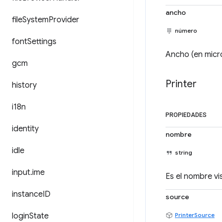
ancho
file
System
Provider
número
font
Settings
Ancho (en micró
gcm
Printer
history
i18n
PROPIEDADES
identity
nombre
idle
string
input
.
ime
Es el nombre vis
instance
ID
source
login
State
PrinterSource