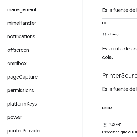
management
Es la fuente de 
mime
Handler
uri
string
notifications
Es la ruta de a
offscreen
cola.
omnibox
Printer
Sour
page
Capture
Es la fuente de 
permissions
platform
Keys
ENUM
power
"USER"
printer
Provider
Especifica que el us