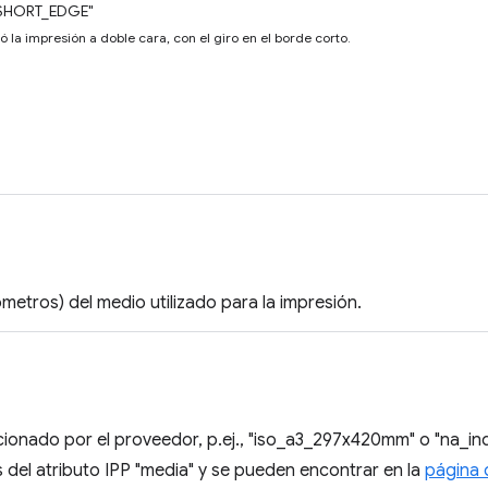
SHORT_EDGE"
ó la impresión a doble cara, con el giro en el borde corto.
ómetros) del medio utilizado para la impresión.
cionado por el proveedor, p.ej., "iso_a3_297x420mm" o "na_in
s del atributo IPP "media" y se pueden encontrar en la
página 