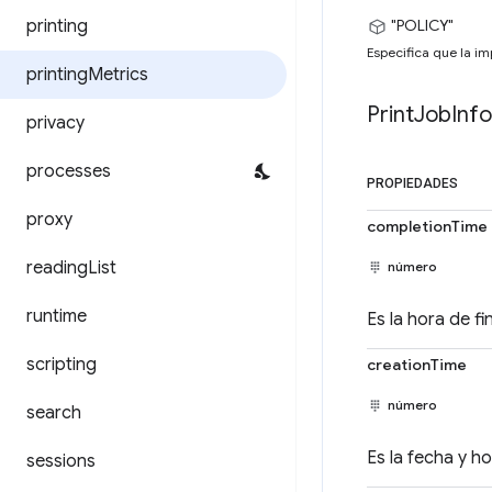
printing
"POLICY"
Especifica que la im
printing
Metrics
Print
Job
Info
privacy
processes
PROPIEDADES
proxy
completionTime
reading
List
número
runtime
Es la hora de f
scripting
creationTime
número
search
Es la fecha y h
sessions