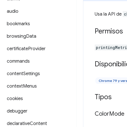
audio
Usa la API de
c
bookmarks
Permisos
browsing
Data
printingMetr
certificate
Provider
commands
Disponibil
content
Settings
Chrome 79 y ver
context
Menus
Tipos
cookies
debugger
Color
Mode
declarative
Content