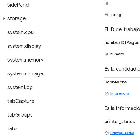
id
side
Panel
string
storage
El ID del trabajo
system
.
cpu
numberOfPages
system
.
display
número
system
.
memory
Es la cantidad
system
.
storage
impresora
system
Log
Impresora
tab
Capture
Es la informaci
tab
Groups
printer_status
tabs
PrinterStatus