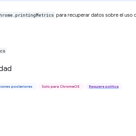
hrome.printingMetrics
para recuperar datos sobre el uso d
ics
idad
siones posteriores
Solo para ChromeOS
Requiere política