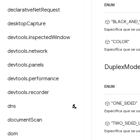
ENUM
declarative
Net
Request
"BLACK_AND_
desktop
Capture
Especifica que se u
devtools
.
inspected
Window
"COLOR"
Especifica que se us
devtools
.
network
devtools
.
panels
Duplex
Mod
devtools
.
performance
ENUM
devtools
.
recorder
"ONE_SIDED"
dns
Especifica que se us
document
Scan
"TWO_SIDED_
Especifica que se us
dom