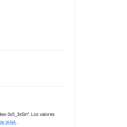
dex-3x5_3x5in". Los valores
de IANA
.