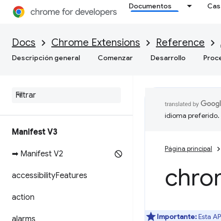
Documentos
Cas
Docs
Chrome Extensions
Reference
Descripción general
Comenzar
Desarrollo
Proc
idioma preferido.
Manifest V3
Página principal
➡ Manifest V2
chro
accessibility
Features
action
Importante:
Esta AP
alarms