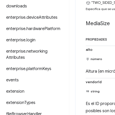
"TWO_SIDED_
downloads
Especifica que se us
enterprise
.
device
Attributes
Media
Size
enterprise
.
hardware
Platform
enterprise
.
login
PROPIEDADES
alto
enterprise
.
networking
Attributes
número
enterprise
.
platform
Keys
Altura (en micr
events
vendorId
extension
string
extension
Types
Es el ID propor
posibles son lo
file
Browser
Handler