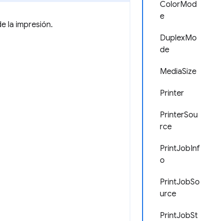
ColorMod
e
e la impresión.
DuplexMo
de
MediaSize
Printer
PrinterSou
rce
PrintJobInf
o
PrintJobSo
urce
PrintJobSt