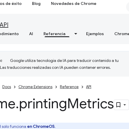
os de éxito
Blog
Novedades de Chrome
API
edimiento
AI
Referencia
Ejemplos
Chrome
Google utiliza tecnología de IA para traducir contenido a tu
 Las traducciones realizadas con IA pueden contener errores.
Docs
Chrome Extensions
Reference
API
me
.
printing
Metrics
I solo funciona
en ChromeOS
.