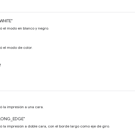
WHITE"
só el modo en blanco y negro.
ó el modo de color.
e
ó la impresión a una cara.
LONG_EDGE"
ó la impresión a doble cara, con el borde largo como eje de giro.