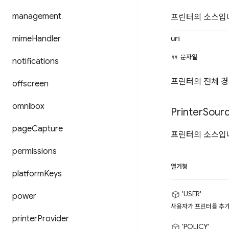
management
프린터의 소스입
mime
Handler
uri
문자열
notifications
프린터의 전체 경
offscreen
omnibox
Printer
Sour
page
Capture
프린터의 소스입
permissions
열거형
platform
Keys
'USER'
power
사용자가 프린터를 추
printer
Provider
'POLICY'