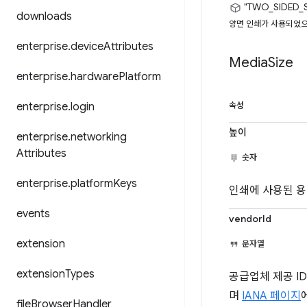
"TWO_SIDED_
downloads
양면 인쇄가 사용되었으
enterprise
.
device
Attributes
Media
Size
enterprise
.
hardware
Platform
enterprise
.
login
속성
높이
enterprise
.
networking
Attributes
숫자
enterprise
.
platform
Keys
인쇄에 사용된 용
events
vendorId
extension
문자열
extension
Types
공급업체 제공 ID입니
며
IANA 페이지
file
Browser
Handler