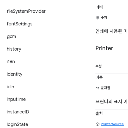
너비
file
System
Provider
숫자
font
Settings
인쇄에 사용된 미
gcm
Printer
history
i18n
속성
identity
이름
idle
문자열
input
.
ime
프린터의 표시 이
instance
ID
출처
login
State
PrinterSource