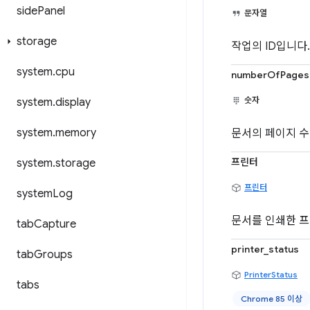
side
Panel
문자열
storage
작업의 ID입니다.
system
.
cpu
numberOfPages
숫자
system
.
display
system
.
memory
문서의 페이지 수
프린터
system
.
storage
프린터
system
Log
문서를 인쇄한 프
tab
Capture
printer_status
tab
Groups
PrinterStatus
tabs
Chrome 85 이상