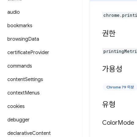
audio
chrome.print
bookmarks
권한
browsing
Data
printingMetr
certificate
Provider
commands
가용성
content
Settings
Chrome 79 이상
context
Menus
유형
cookies
debugger
Color
Mode
declarative
Content