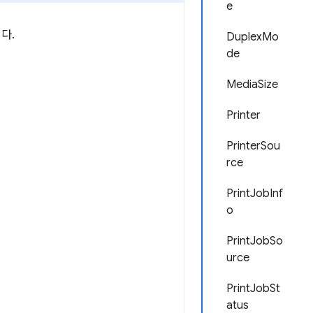
e
다.
DuplexMo
de
MediaSize
Printer
PrinterSou
rce
PrintJobInf
o
PrintJobSo
urce
PrintJobSt
atus