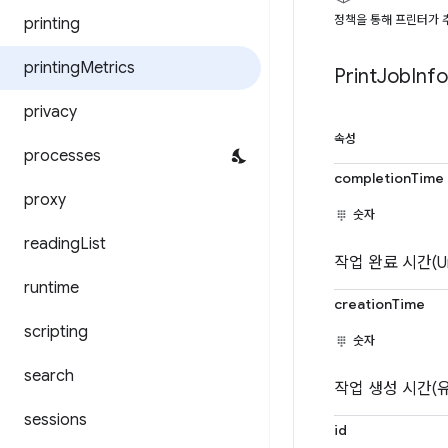
정책을 통해 프린터가 
printing
printing
Metrics
Print
Job
Info
privacy
속성
processes
completionTime
proxy
숫자
reading
List
작업 완료 시간(U
runtime
creationTime
scripting
숫자
search
작업 생성 시간(
sessions
id