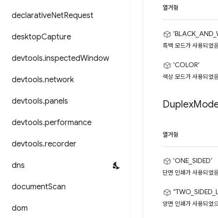
열거형
declarative
Net
Request
'BLACK_AND_W
desktop
Capture
흑백 모드가 사용되었음
devtools
.
inspected
Window
'COLOR'
색상 모드가 사용되었음
devtools
.
network
devtools
.
panels
Duplex
Mod
devtools
.
performance
열거형
devtools
.
recorder
'ONE_SIDED'
dns
단면 인쇄가 사용되었음
document
Scan
"TWO_SIDED_
양면 인쇄가 사용되었으
dom