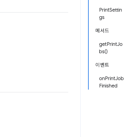
PrintSettin
gs
메서드
getPrintJo
bs()
이벤트
onPrintJob
Finished