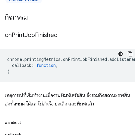
กิจกรรม
on
Print
Job
Finished
chrome
.
printingMetrics
.
onPrintJobFinished
.
addListene
callback
:
function
,
)
เหตุการณ์ที่เริ่มทำงานเมื่องานพิมพ์เสร็จสิ้น ซึ่งรวมถึงสถานะการสิ้น
สุดทั้งหมด ได้แก่ ไม่สำเร็จ ยกเลิก และพิมพ์แล้ว
พารามิเตอร์
callback