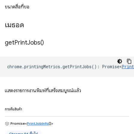
ขนาดสื่อที่ขอ
เมธอด
get
Print
Jobs(
)
chrome
.
printingMetrics
.
getPrintJobs
()
:
Promise<
Print
แสดงรายการงานพิมพ์ที่เสร็จสมบูรณ์แล้ว
การคืนสินค้า
Promise<
PrintJobInfo
[]>
Chrome 96 ขึ้นไป