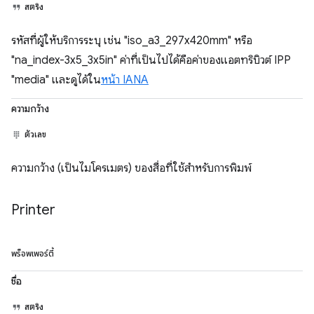
สตริง
รหัสที่ผู้ให้บริการระบุ เช่น "iso_a3_297x420mm" หรือ
"na_index-3x5_3x5in" ค่าที่เป็นไปได้คือค่าของแอตทริบิวต์ IPP
"media" และดูได้ใน
หน้า IANA
ความกว้าง
ตัวเลข
ความกว้าง (เป็นไมโครเมตร) ของสื่อที่ใช้สำหรับการพิมพ์
Printer
พร็อพเพอร์ตี้
ชื่อ
สตริง