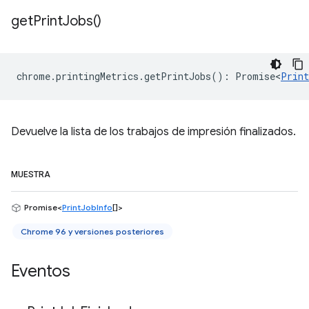
get
Print
Jobs(
)
chrome
.
printingMetrics
.
getPrintJobs
()
:
Promise<
Print
Devuelve la lista de los trabajos de impresión finalizados.
MUESTRA
Promise<
PrintJobInfo
[]>
Chrome 96 y versiones posteriores
Eventos