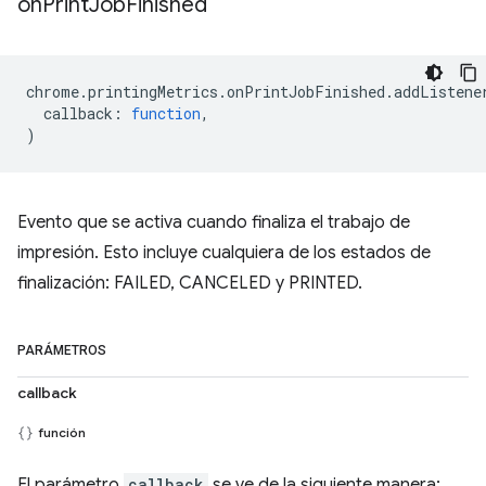
on
Print
Job
Finished
chrome
.
printingMetrics
.
onPrintJobFinished
.
addListene
callback
:
function
,
)
Evento que se activa cuando finaliza el trabajo de
impresión. Esto incluye cualquiera de los estados de
finalización: FAILED, CANCELED y PRINTED.
PARÁMETROS
callback
función
El parámetro
callback
se ve de la siguiente manera: