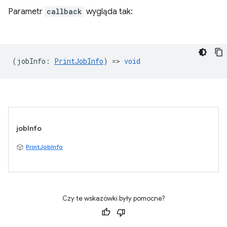
Parametr
callback
wygląda tak:
(
jobInfo
:
PrintJobInfo
) =>
void
jobInfo
PrintJobInfo
Czy te wskazówki były pomocne?