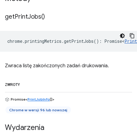
get
Print
Jobs(
)
chrome
.
printingMetrics
.
getPrintJobs
()
:
Promise<
Print
Zwraca listę zakończonych zadań drukowania.
ZWROTY
Promise<
PrintJobInfo
[]>
Chrome w wersji 96 lub nowszej
Wydarzenia