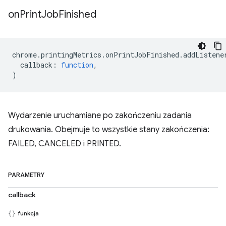
on
Print
Job
Finished
chrome
.
printingMetrics
.
onPrintJobFinished
.
addListene
callback
:
function
,
)
Wydarzenie uruchamiane po zakończeniu zadania
drukowania. Obejmuje to wszystkie stany zakończenia:
FAILED, CANCELED i PRINTED.
PARAMETRY
callback
funkcja