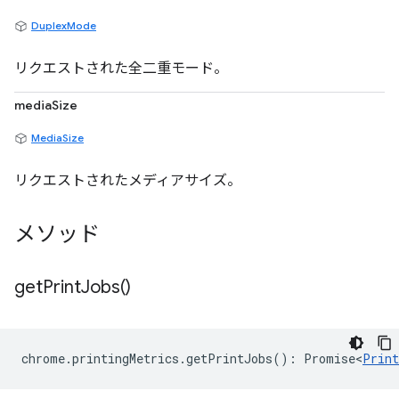
DuplexMode
リクエストされた全二重モード。
mediaSize
MediaSize
リクエストされたメディアサイズ。
メソッド
get
Print
Jobs(
)
chrome
.
printingMetrics
.
getPrintJobs
()
:
Promise<
Print