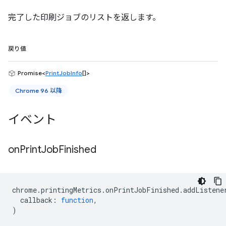
完了した印刷ジョブのリストを返します。
戻り値
Promise<
PrintJobInfo
[]>
Chrome 96 以降
イベント
on
Print
Job
Finished
chrome
.
printingMetrics
.
onPrintJobFinished
.
addListene
callback
:
function
,
)