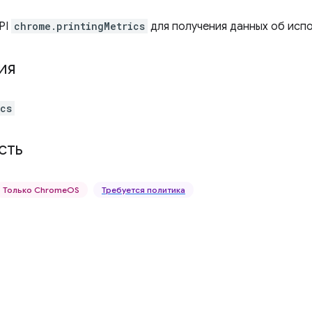
PI
chrome.printingMetrics
для получения данных об испо
ия
ics
сть
Только ChromeOS
Требуется политика