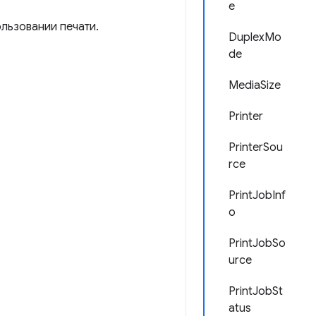
e
льзовании печати.
DuplexMo
de
MediaSize
Printer
PrinterSou
rce
PrintJobInf
o
PrintJobSo
urce
PrintJobSt
atus