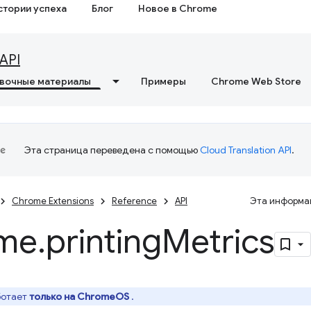
стории успеха
Блог
Новое в Chrome
API
вочные материалы
Примеры
Chrome Web Store
Эта страница переведена с помощью
Cloud Translation API
.
Chrome Extensions
Reference
API
Эта информац
me
.
printing
Metrics
ботает
только на ChromeOS
.