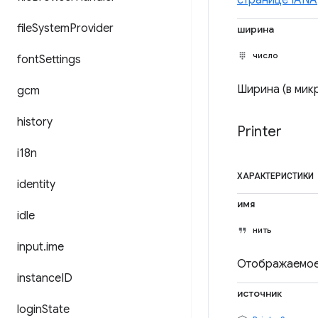
странице IANA
file
System
Provider
ширина
число
font
Settings
Ширина (в мик
gcm
history
Printer
i18n
ХАРАКТЕРИСТИКИ
identity
имя
idle
нить
input
.
ime
Отображаемое 
instance
ID
источник
login
State