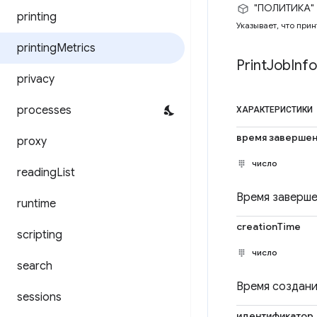
"ПОЛИТИКА"
printing
Указывает, что при
printing
Metrics
Print
Job
Info
privacy
processes
ХАРАКТЕРИСТИКИ
время завершен
proxy
число
reading
List
Время завершен
runtime
creationTime
scripting
число
search
Время создания
sessions
идентификатор