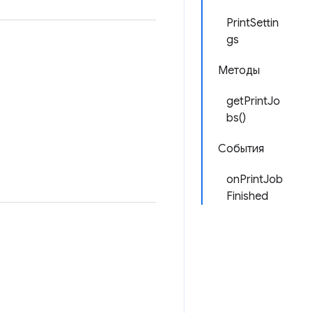
PrintSettin
gs
Методы
getPrintJo
bs()
События
onPrintJob
Finished