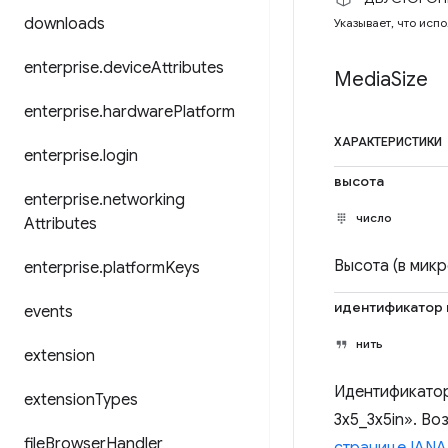
downloads
Указывает, что исп
enterprise
.
device
Attributes
Media
Size
enterprise
.
hardware
Platform
ХАРАКТЕРИСТИКИ
enterprise
.
login
высота
enterprise
.
networking
число
Attributes
Высота (в микр
enterprise
.
platform
Keys
идентификатор 
events
нить
extension
Идентификатор
extension
Types
3x5_3x5in». Во
file
Browser
Handler