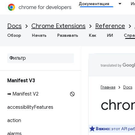
Документация
И
Docs
Chrome Extensions
Reference
Обзор
Начать
Развивать
Как
ИИ
Спра
Manifest V3
Главная
Docs
➡ Manifest V2
chro
accessibility
Features
action
Важно:
этот API ра
alarms