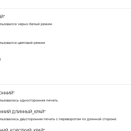
ЫЙ"
ользовался черно-белый режим.
ользовался цветовой режим.
e
ОННИЙ"
ользовалась односторонняя печать.
ННИЙ ДЛИННЫЙ_КРАЙ"
ользовалась двусторонняя печать с переворотом по длинной стороне.
НИЙ_КОРОТКИЙ_КРАЙ"