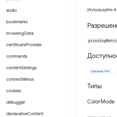
Используйте A
audio
bookmarks
Разрешен
browsing
Data
printingMetr
certificate
Provider
Доступно
commands
content
Settings
Chrome 79+
context
Menus
Типы
cookies
Color
Mode
debugger
declarative
Content