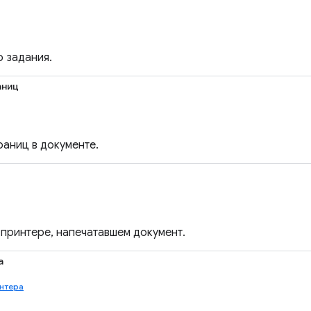
 задания.
аниц
раниц в документе.
принтере, напечатавшем документ.
а
нтера