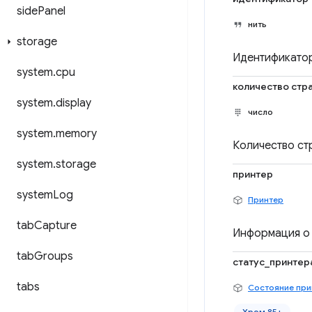
side
Panel
нить
storage
Идентификатор
system
.
cpu
количество стр
system
.
display
число
system
.
memory
Количество ст
system
.
storage
принтер
system
Log
Принтер
tab
Capture
Информация о 
tab
Groups
статус_принтер
tabs
Состояние при
Хром 85+