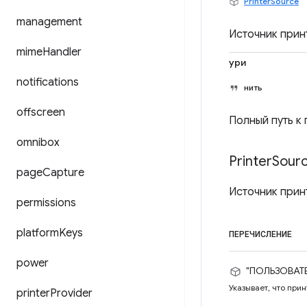
PrinterSource
management
Источник прин
mime
Handler
ури
notifications
нить
offscreen
Полный путь к 
omnibox
Printer
Sour
page
Capture
Источник прин
permissions
platform
Keys
ПЕРЕЧИСЛЕНИЕ
power
"ПОЛЬЗОВАТ
Указывает, что при
printer
Provider