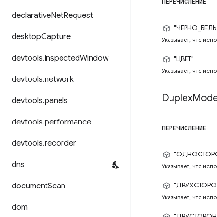
ПЕРЕЧИСЛЕНИЕ
declarative
Net
Request
"ЧЕРНО_БЕЛ
desktop
Capture
Указывает, что исп
devtools
.
inspected
Window
"ЦВЕТ"
Указывает, что исп
devtools
.
network
Duplex
Mod
devtools
.
panels
devtools
.
performance
ПЕРЕЧИСЛЕНИЕ
devtools
.
recorder
"ОДНОСТОР
dns
Указывает, что исп
"ДВУХСТОРО
document
Scan
Указывает, что исп
dom
"ДВУСТОРОН