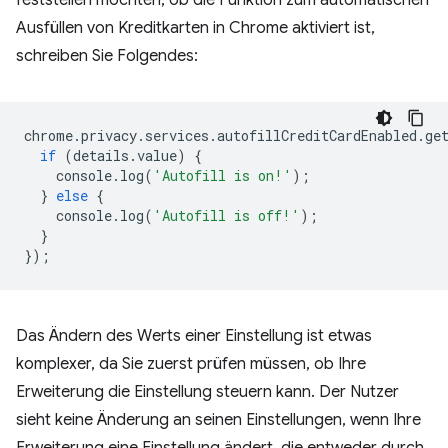
feststellen möchten, ob die Funktion zum automatischen
Ausfüllen von Kreditkarten in Chrome aktiviert ist,
schreiben Sie Folgendes:
chrome
.
privacy
.
services
.
autofillCreditCardEnabled
.
ge
if
(
details
.
value
)
{
console
.
log
(
'Autofill is on!'
);
}
else
{
console
.
log
(
'Autofill is off!'
);
}
});
Das Ändern des Werts einer Einstellung ist etwas
komplexer, da Sie zuerst prüfen müssen, ob Ihre
Erweiterung die Einstellung steuern kann. Der Nutzer
sieht keine Änderung an seinen Einstellungen, wenn Ihre