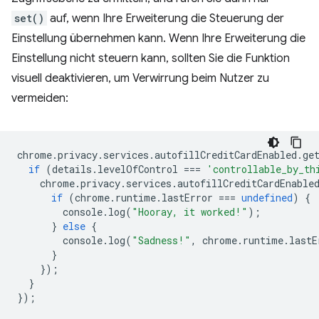
set()
auf, wenn Ihre Erweiterung die Steuerung der
Einstellung übernehmen kann. Wenn Ihre Erweiterung die
Einstellung nicht steuern kann, sollten Sie die Funktion
visuell deaktivieren, um Verwirrung beim Nutzer zu
vermeiden:
chrome
.
privacy
.
services
.
autofillCreditCardEnabled
.
ge
if
(
details
.
levelOfControl
===
'controllable_by_th
chrome
.
privacy
.
services
.
autofillCreditCardEnable
if
(
chrome
.
runtime
.
lastError
===
undefined
)
{
console
.
log
(
"Hooray, it worked!"
);
}
else
{
console
.
log
(
"Sadness!"
,
chrome
.
runtime
.
lastE
}
});
}
});