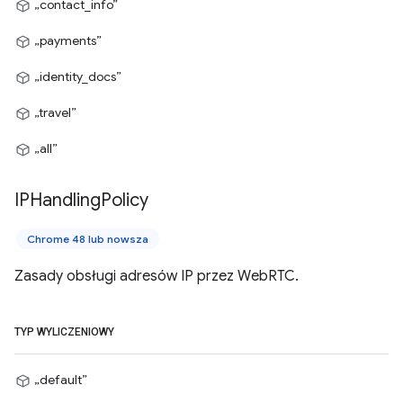
„contact_info”
„payments”
„identity_docs”
„travel”
„all”
IPHandling
Policy
Chrome 48 lub nowsza
Zasady obsługi adresów IP przez WebRTC.
TYP WYLICZENIOWY
„default”