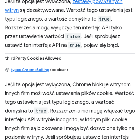
Jeśli ta opcja jest wyłączona,
zestawy powiązanych
witryn
są dezaktywowane. Wartość tego ustawienia jest
typu logicznego, a wartość domyślna to
true
.
Rozszerzenia mogą wyłączyć ten interfejs API tylko
przez ustawienie wartości
false
. Jeśli spróbujesz
ustawić ten interfejs API na
true
, pojawi się błąd.
thirdPartyCookiesAllowed
types.ChromeSetting
<boolean>
Jeśli ta opcja jest wyłączona, Chrome blokuje witrynom
innych firm możliwość ustawiania plików cookie. Wartość
tego ustawienia jest typu logicznego, a wartość
domyślna to
true
. Rozszerzenia nie mogą włączać tego
interfejsu API w trybie incognito, w którym pliki cookie
innych firm są blokowane i mogą być dozwolone tylko na
poziomie witryny. Jeśli spróbujesz ustawić ten interfejs