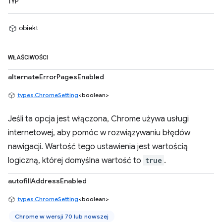
TYP
obiekt
WŁAŚCIWOŚCI
alternateErrorPagesEnabled
types.ChromeSetting
<boolean>
Jeśli ta opcja jest włączona, Chrome używa usługi
internetowej, aby pomóc w rozwiązywaniu błędów
nawigacji. Wartość tego ustawienia jest wartością
logiczną, której domyślna wartość to
true
.
autofillAddressEnabled
types.ChromeSetting
<boolean>
Chrome w wersji 70 lub nowszej