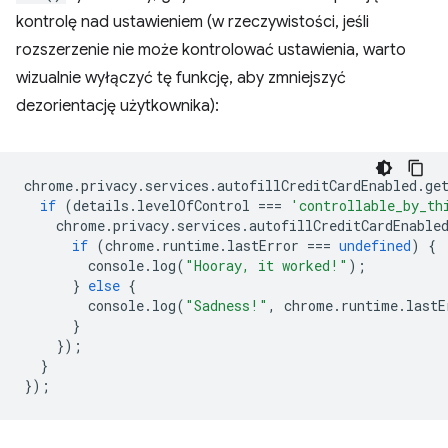
kontrolę nad ustawieniem (w rzeczywistości, jeśli
rozszerzenie nie może kontrolować ustawienia, warto
wizualnie wyłączyć tę funkcję, aby zmniejszyć
dezorientację użytkownika):
chrome
.
privacy
.
services
.
autofillCreditCardEnabled
.
ge
if
(
details
.
levelOfControl
===
'controllable_by_th
chrome
.
privacy
.
services
.
autofillCreditCardEnable
if
(
chrome
.
runtime
.
lastError
===
undefined
)
{
console
.
log
(
"Hooray, it worked!"
);
}
else
{
console
.
log
(
"Sadness!"
,
chrome
.
runtime
.
lastE
}
});
}
});