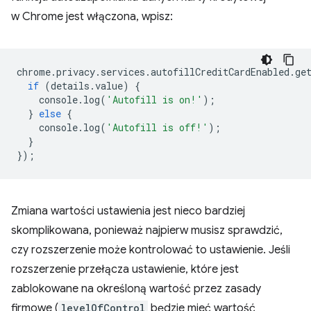
w Chrome jest włączona, wpisz:
chrome
.
privacy
.
services
.
autofillCreditCardEnabled
.
ge
if
(
details
.
value
)
{
console
.
log
(
'Autofill is on!'
);
}
else
{
console
.
log
(
'Autofill is off!'
);
}
});
Zmiana wartości ustawienia jest nieco bardziej
skomplikowana, ponieważ najpierw musisz sprawdzić,
czy rozszerzenie może kontrolować to ustawienie. Jeśli
rozszerzenie przełącza ustawienie, które jest
zablokowane na określoną wartość przez zasady
firmowe (
levelOfControl
będzie mieć wartość