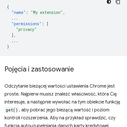
{
"name"
:
"My extension"
,
...
"permissions"
:
[
"privacy"
],
...
}
Pojęcia i zastosowanie
Odczytanie bieżącej wartości ustawienia Chrome jest
proste. Najpierw musisz znaleźć właściwość, która Cię
interesuje, a następnie wywołać na tym obiekcie funkcję
get()
, aby pobrać jego bieżącą wartość i poziom
kontroli rozszerzenia. Aby na przykład sprawdzić, czy
funkcja autouzupełniania danych karty kredytowej