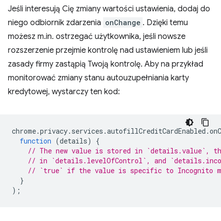
Jeśli interesują Cię zmiany wartości ustawienia, dodaj do
niego odbiornik zdarzenia
onChange
. Dzięki temu
możesz m.in. ostrzegać użytkownika, jeśli nowsze
rozszerzenie przejmie kontrolę nad ustawieniem lub jeśli
zasady firmy zastąpią Twoją kontrolę. Aby na przykład
monitorować zmiany stanu autouzupełniania karty
kredytowej, wystarczy ten kod:
chrome
.
privacy
.
services
.
autofillCreditCardEnabled
.
on
function
(
details
)
{
// The new value is stored in `details.value`, t
// in `details.levelOfControl`, and `details.inc
// `true` if the value is specific to Incognito 
}
);