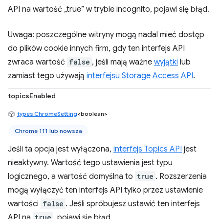
API na wartość „true” w trybie incognito, pojawi się błąd.
Uwaga: poszczególne witryny mogą nadal mieć dostęp
do plików cookie innych firm, gdy ten interfejs API
zwraca wartość
false
, jeśli mają ważne
wyjątki
lub
zamiast tego używają
interfejsu Storage Access API
.
topicsEnabled
types.ChromeSetting
<boolean>
Chrome 111 lub nowsza
Jeśli ta opcja jest wyłączona,
interfejs Topics API
jest
nieaktywny. Wartość tego ustawienia jest typu
logicznego, a wartość domyślna to
true
. Rozszerzenia
mogą wyłączyć ten interfejs API tylko przez ustawienie
wartości
false
. Jeśli spróbujesz ustawić ten interfejs
API na
true
, pojawi się błąd.