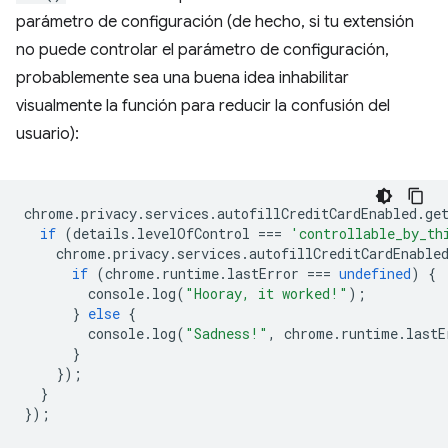
parámetro de configuración (de hecho, si tu extensión
no puede controlar el parámetro de configuración,
probablemente sea una buena idea inhabilitar
visualmente la función para reducir la confusión del
usuario):
chrome
.
privacy
.
services
.
autofillCreditCardEnabled
.
ge
if
(
details
.
levelOfControl
===
'controllable_by_th
chrome
.
privacy
.
services
.
autofillCreditCardEnable
if
(
chrome
.
runtime
.
lastError
===
undefined
)
{
console
.
log
(
"Hooray, it worked!"
);
}
else
{
console
.
log
(
"Sadness!"
,
chrome
.
runtime
.
lastE
}
});
}
});