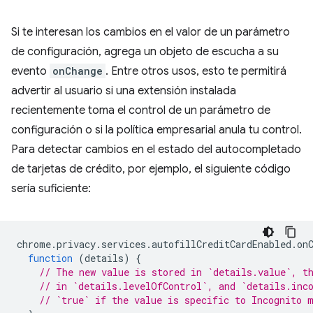
Si te interesan los cambios en el valor de un parámetro
de configuración, agrega un objeto de escucha a su
evento
onChange
. Entre otros usos, esto te permitirá
advertir al usuario si una extensión instalada
recientemente toma el control de un parámetro de
configuración o si la política empresarial anula tu control.
Para detectar cambios en el estado del autocompletado
de tarjetas de crédito, por ejemplo, el siguiente código
sería suficiente:
chrome
.
privacy
.
services
.
autofillCreditCardEnabled
.
on
function
(
details
)
{
// The new value is stored in `details.value`, t
// in `details.levelOfControl`, and `details.inc
// `true` if the value is specific to Incognito 