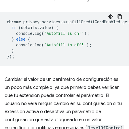
chrome
.
privacy
.
services
.
autofillCreditCardEnabled
.
ge
if
(
details
.
value
)
{
console
.
log
(
'Autofill is on!'
);
}
else
{
console
.
log
(
'Autofill is off!'
);
}
});
Cambiar el valor de un parámetro de configuración es
un poco más complejo, ya que primero debes verificar
que tu extensión pueda controlar el parámetro. El
usuario no verá ningún cambio en su configuración si tu
extensión activa o desactiva un parámetro de
configuración que está bloqueado en un valor
específico por políticas empresariales (
levelOfControl