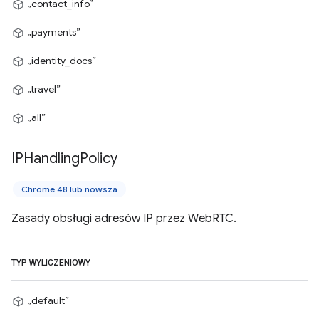
„contact_info”
„payments”
„identity_docs”
„travel”
„all”
IPHandling
Policy
Chrome 48 lub nowsza
Zasady obsługi adresów IP przez WebRTC.
TYP WYLICZENIOWY
„default”