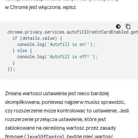
w Chrome jest włączona, wpisz:
chrome
.
privacy
.
services
.
autofillCreditCardEnabled
.
ge
if
(
details
.
value
)
{
console
.
log
(
'Autofill is on!'
);
}
else
{
console
.
log
(
'Autofill is off!'
);
}
});
Zmiana wartości ustawienia jest nieco bardziej
skomplikowana, ponieważ najpierw musisz sprawdzić,
czy rozszerzenie może kontrolować to ustawienie. Jeśli
rozszerzenie przełącza ustawienie, które jest
zablokowane na określoną wartość przez zasady
firmowe (
levelOfControl
będzie mieć wartość