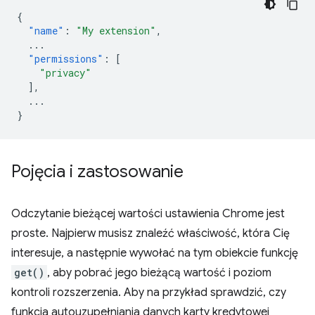
{
"name"
:
"My extension"
,
...
"permissions"
:
[
"privacy"
],
...
}
Pojęcia i zastosowanie
Odczytanie bieżącej wartości ustawienia Chrome jest
proste. Najpierw musisz znaleźć właściwość, która Cię
interesuje, a następnie wywołać na tym obiekcie funkcję
get()
, aby pobrać jego bieżącą wartość i poziom
kontroli rozszerzenia. Aby na przykład sprawdzić, czy
funkcja autouzupełniania danych karty kredytowej