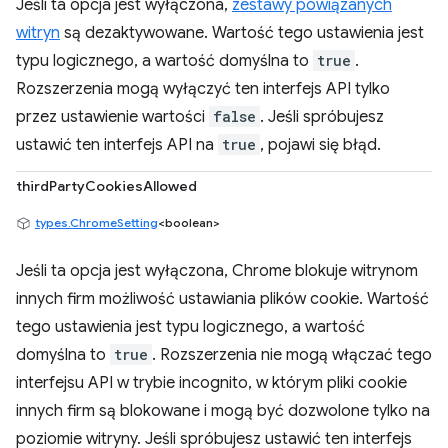
Jeśli ta opcja jest wyłączona,
zestawy powiązanych
witryn
są dezaktywowane. Wartość tego ustawienia jest
typu logicznego, a wartość domyślna to
true
.
Rozszerzenia mogą wyłączyć ten interfejs API tylko
przez ustawienie wartości
false
. Jeśli spróbujesz
ustawić ten interfejs API na
true
, pojawi się błąd.
thirdPartyCookiesAllowed
types.ChromeSetting
<boolean>
Jeśli ta opcja jest wyłączona, Chrome blokuje witrynom
innych firm możliwość ustawiania plików cookie. Wartość
tego ustawienia jest typu logicznego, a wartość
domyślna to
true
. Rozszerzenia nie mogą włączać tego
interfejsu API w trybie incognito, w którym pliki cookie
innych firm są blokowane i mogą być dozwolone tylko na
poziomie witryny. Jeśli spróbujesz ustawić ten interfejs