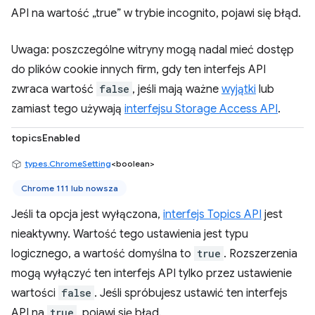
API na wartość „true” w trybie incognito, pojawi się błąd.
Uwaga: poszczególne witryny mogą nadal mieć dostęp
do plików cookie innych firm, gdy ten interfejs API
zwraca wartość
false
, jeśli mają ważne
wyjątki
lub
zamiast tego używają
interfejsu Storage Access API
.
topicsEnabled
types.ChromeSetting
<boolean>
Chrome 111 lub nowsza
Jeśli ta opcja jest wyłączona,
interfejs Topics API
jest
nieaktywny. Wartość tego ustawienia jest typu
logicznego, a wartość domyślna to
true
. Rozszerzenia
mogą wyłączyć ten interfejs API tylko przez ustawienie
wartości
false
. Jeśli spróbujesz ustawić ten interfejs
API na
true
, pojawi się błąd.