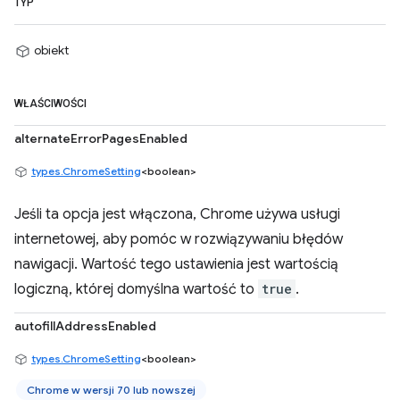
TYP
obiekt
WŁAŚCIWOŚCI
alternateErrorPagesEnabled
types.ChromeSetting
<boolean>
Jeśli ta opcja jest włączona, Chrome używa usługi
internetowej, aby pomóc w rozwiązywaniu błędów
nawigacji. Wartość tego ustawienia jest wartością
logiczną, której domyślna wartość to
true
.
autofillAddressEnabled
types.ChromeSetting
<boolean>
Chrome w wersji 70 lub nowszej