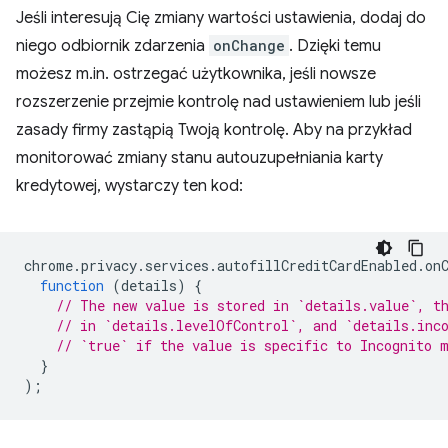
Jeśli interesują Cię zmiany wartości ustawienia, dodaj do
niego odbiornik zdarzenia
onChange
. Dzięki temu
możesz m.in. ostrzegać użytkownika, jeśli nowsze
rozszerzenie przejmie kontrolę nad ustawieniem lub jeśli
zasady firmy zastąpią Twoją kontrolę. Aby na przykład
monitorować zmiany stanu autouzupełniania karty
kredytowej, wystarczy ten kod:
chrome
.
privacy
.
services
.
autofillCreditCardEnabled
.
on
function
(
details
)
{
// The new value is stored in `details.value`, t
// in `details.levelOfControl`, and `details.inc
// `true` if the value is specific to Incognito 
}
);