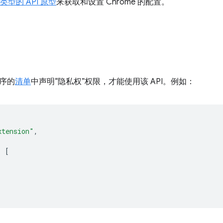
g 类型的 API 原型
来获取和设置 Chrome 的配置。
序的
清单
中声明“隐私权”权限，才能使用该 API。例如：
xtension"
,
:
[