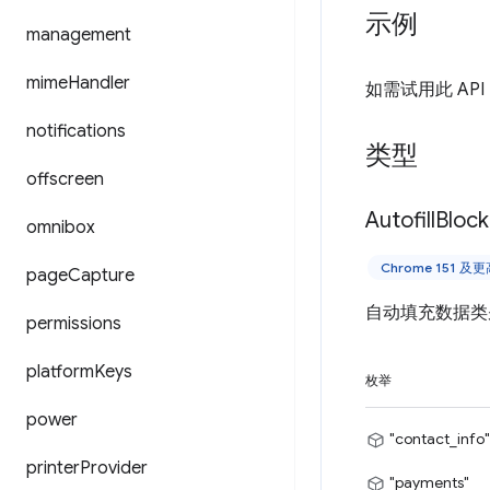
示例
management
mime
Handler
如需试用此 AP
notifications
类型
offscreen
Autofill
Bloc
omnibox
Chrome 151 及
page
Capture
自动填充数据类
permissions
platform
Keys
枚举
power
"contact_info"
printer
Provider
"payments"