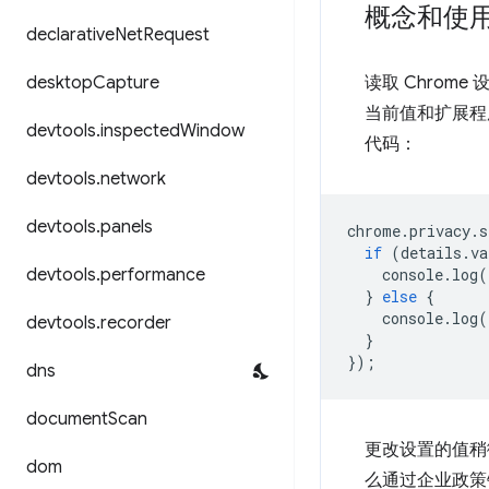
概念和使
declarative
Net
Request
desktop
Capture
读取 Chro
当前值和扩展程
devtools
.
inspected
Window
代码：
devtools
.
network
devtools
.
panels
chrome
.
privacy
.
s
if
(
details
.
va
devtools
.
performance
console
.
log
(
}
else
{
console
.
log
(
devtools
.
recorder
}
});
dns
document
Scan
更改设置的值稍
dom
么通过企业政策