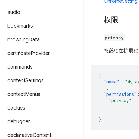
ChromeSettin
audio
权限
bookmarks
privacy
browsing
Data
您必须在扩展程
certificate
Provider
commands
{
content
Settings
"name"
:
"My e
...
context
Menus
"permissions"
"privacy"
],
cookies
...
}
debugger
declarative
Content