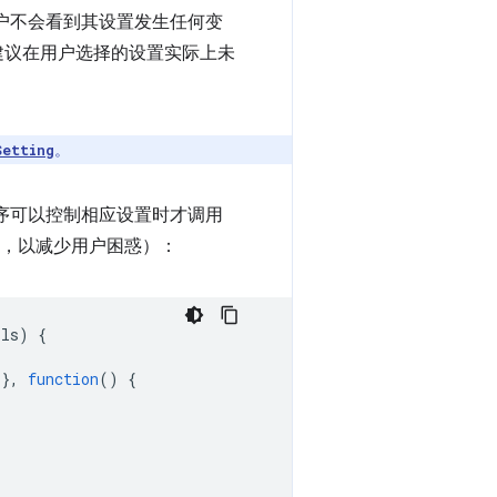
”），那么用户不会看到其设置发生任何变
建议在用户选择的设置实际上未
。
Setting
序可以控制相应设置时才调用
，以减少用户困惑）：
ils
)
{
},
function
()
{