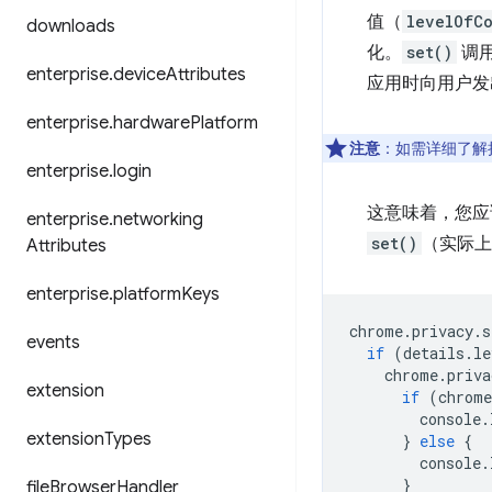
值（
levelOfCo
downloads
化。
set()
调
enterprise
.
device
Attributes
应用时向用户发
enterprise
.
hardware
Platform
注意
：如需详细了解
enterprise
.
login
这意味着，您
enterprise
.
networking
set()
（实际上
Attributes
enterprise
.
platform
Keys
chrome
.
privacy
.
s
events
if
(
details
.
le
chrome
.
priva
extension
if
(
chrome
console
.
extension
Types
}
else
{
console
.
}
file
Browser
Handler