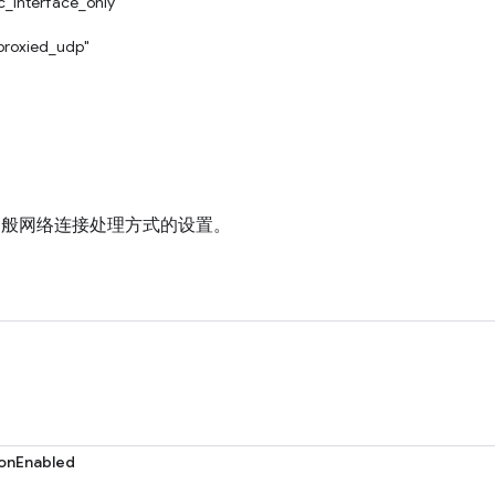
c_interface_only"
proxied_udp"
e 一般网络连接处理方式的设置。
onEnabled