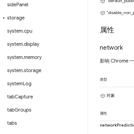
"default_publi
side
Panel
"disable_non_
storage
属性
system
.
cpu
system
.
display
network
system
.
memory
影响 Chrom
system
.
storage
类型
system
Log
对象
tab
Capture
tab
Groups
属性
tabs
networkPredicti