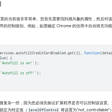
用
me 设置的当前值非常简单。您首先需要找到感兴趣的属性，然后对
序的控制级别。例如，如需确定 Chrome 的信用卡自动填充
ervices
.
autofillCreditCardEnabled
.
get
({},
function
(
deta
lue
)
{
'Autofill is on!'
);
'Autofill is off!'
);
微复杂一些，因为您必须先验证扩展程序是否可以控制该设置。
锁定为特定值（
levelOfControl
将设置为“not_controll