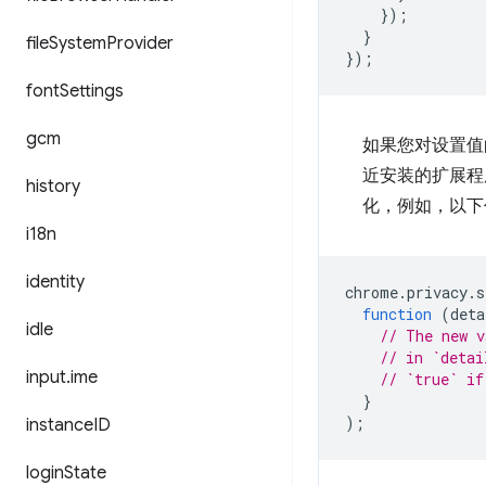
});
}
file
System
Provider
});
font
Settings
gcm
如果您对设置值
近安装的扩展程
history
化，例如，以下
i18n
identity
chrome
.
privacy
.
s
function
(
deta
idle
// The new v
// in `detai
input
.
ime
// `true` if
}
);
instance
ID
login
State