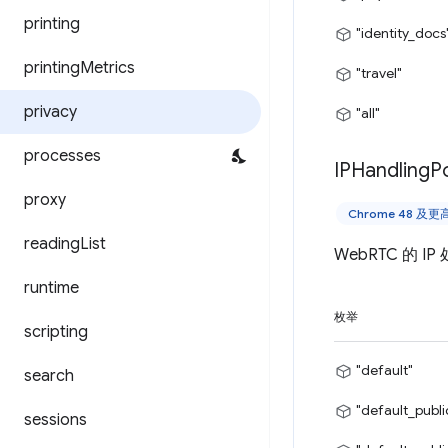
printing
"identity_docs
printing
Metrics
"travel"
privacy
"all"
processes
IPHandling
Po
proxy
Chrome 48 及
reading
List
WebRTC 的 I
runtime
枚举
scripting
"default"
search
"default_publ
sessions