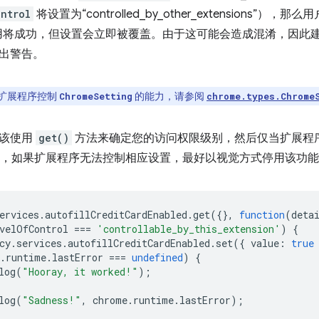
ntrol
将设置为“controlled_by_other_extensions
用将成功，但设置会立即被覆盖。由于这可能会造成混淆，因此
出警告。
扩展程序控制
的能力，请参阅
ChromeSetting
chrome.types.Chrome
应该使用
get()
方法来确定您的访问权限级别，然后仅当扩展程
，如果扩展程序无法控制相应设置，最好以视觉方式停用该功能
ervices
.
autofillCreditCardEnabled
.
get
({},
function
(
deta
velOfControl
===
'controllable_by_this_extension'
)
{
cy
.
services
.
autofillCreditCardEnabled
.
set
({
value
:
true
.
runtime
.
lastError
===
undefined
)
{
log
(
"Hooray, it worked!"
);
log
(
"Sadness!"
,
chrome
.
runtime
.
lastError
);