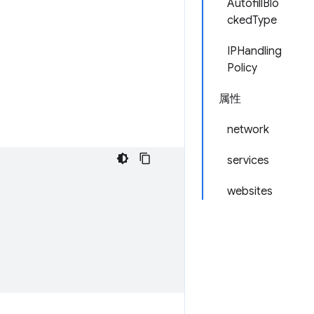
AutofillBlo
ckedType
IPHandling
Policy
属性
network
services
websites