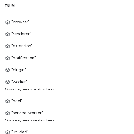
ENUM
"browser"
"renderer"
"extension"
"notification"
"plugin"
"worker"
Obsoleto, nunca se devolverá.
"nacl"
"service_worker"
Obsoleto, nunca se devolverá.
"utilidad"