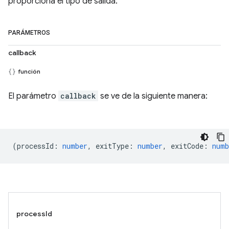
proporciona el tipo de salida.
PARÁMETROS
callback
función
El parámetro
callback
se ve de la siguiente manera:
(
processId
:
number
,
exitType
:
number
,
exitCode
:
numb
processId