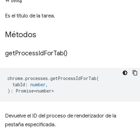
string
Es el título de la tarea.
Métodos
get
Process
Id
For
Tab(
)
chrome
.
processes
.
getProcessIdForTab
(
tabId
:
number
,
)
:
Promise<number>
Devuelve el ID del proceso de renderizador de la
pestaña especificada.