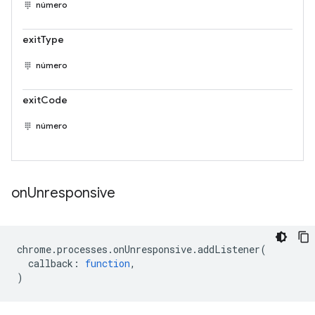
número
exitType
número
exitCode
número
on
Unresponsive
chrome
.
processes
.
onUnresponsive
.
addListener
(
callback
:
function
,
)