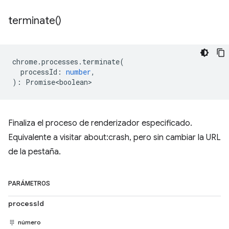
terminate(
)
chrome
.
processes
.
terminate
(
processId
:
number
,
)
:
Promise<boolean>
Finaliza el proceso de renderizador especificado.
Equivalente a visitar about:crash, pero sin cambiar la URL
de la pestaña.
PARÁMETROS
processId
número