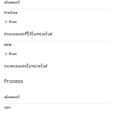
พร็อพเพอร์ตี้
liveSize
ตัวเลข
ส่วนของแคชที่ใช้ในหน่วยไบต์
ขนาด
ตัวเลข
ขนาดของแคชในหน่วยไบต์
Process
พร็อพเพอร์ตี้
cpu