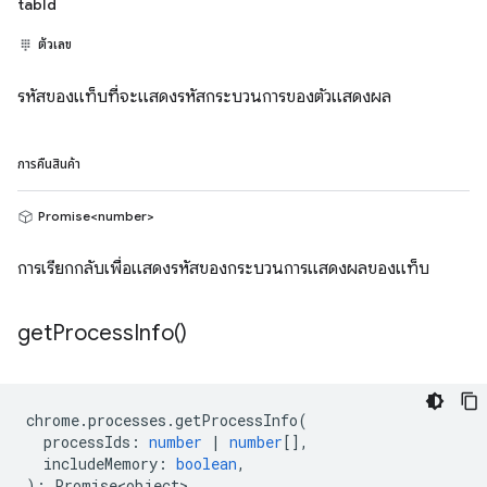
tabId
ตัวเลข
รหัสของแท็บที่จะแสดงรหัสกระบวนการของตัวแสดงผล
การคืนสินค้า
Promise<number>
การเรียกกลับเพื่อแสดงรหัสของกระบวนการแสดงผลของแท็บ
get
Process
Info(
)
chrome
.
processes
.
getProcessInfo
(
processIds
:
number
|
number
[],
includeMemory
:
boolean
,
)
:
Promise<object>