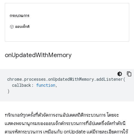
กระบวนการ
ออบเจ็กต์
on
Updated
With
Memory
chrome
.
processes
.
onUpdatedWithMemory
.
addListener
(
callback
:
function
,
)
ทริกเกอร์ทุกครั้งที่ตัวจัดการงานอัปเดตสถิติกระบวนการ โดยจะ
แสดงพจนานุกรมของออบเจ็กต์กระบวนการที่อัปเดตซึ่งจัดทำดัชนี
ตามรหัสกระบวนการ เหมือนกับ onUpdate แต่มีรายละเอียดการใช้