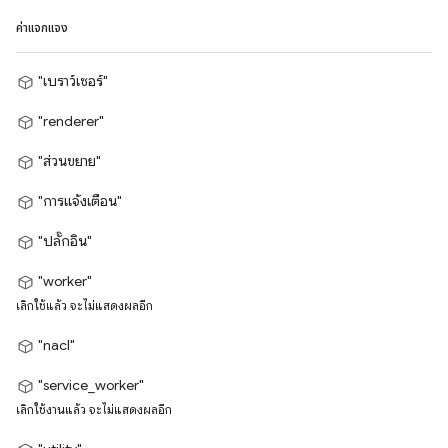
ค่าแจกแจง
"เบราว์เซอร์"
"renderer"
"ส่วนขยาย"
"การแจ้งเตือน"
"ปลั๊กอิน"
"worker"
เลิกใช้แล้ว จะไม่แสดงผลอีก
"nacl"
"service_worker"
เลิกใช้งานแล้ว จะไม่แสดงผลอีก