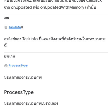
หน่วยไบต์ ใช้ได้เมื่อได้รับออบเจ็กต์เป็นส่วนหนึ่งของ Callback
จาก onUpdated หรือ onUpdatedWithMemory เท่านั้น
งาน
TaskInfo
[]
อาร์เรย์ของ TaskInfo ที่แสดงถึงงานที่กำลังทำงานในกระบวนการ
นี้
ประเภท
ProcessType
ประเภทของกระบวนการ
Process
Type
ประเภทของกระบวนการเบราว์เซอร์