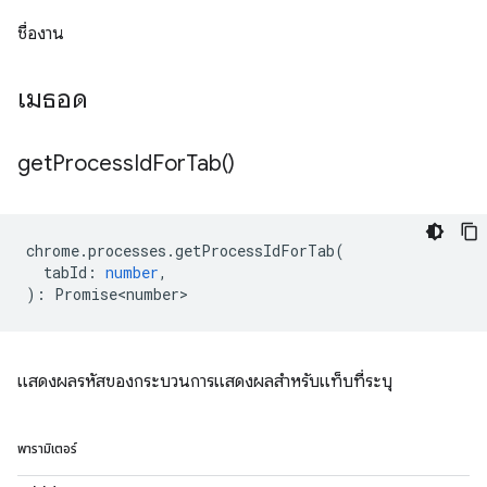
ชื่องาน
เมธอด
get
Process
Id
For
Tab(
)
chrome
.
processes
.
getProcessIdForTab
(
tabId
:
number
,
)
:
Promise<number>
แสดงผลรหัสของกระบวนการแสดงผลสำหรับแท็บที่ระบุ
พารามิเตอร์