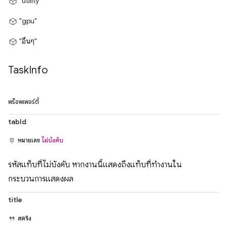
"utility"
"gpu"
"อื่นๆ"
Task
Info
พร็อพเพอร์ตี้
tabId
หมายเลข
ไม่บังคับ
รหัสแท็บที่ไม่บังคับ หากงานนี้แสดงถึงแท็บที่ทำงานใน
กระบวนการแสดงผล
title
สตริง