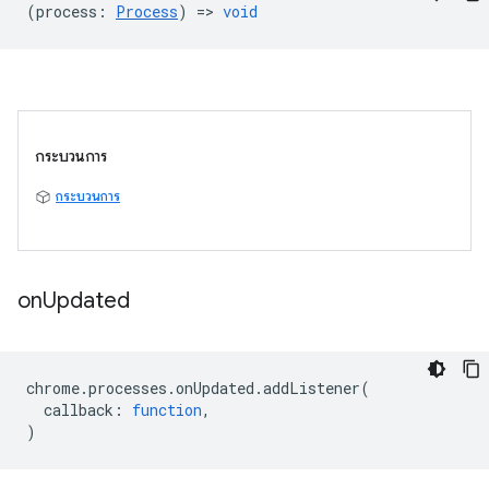
(
process
:
Process
) =>
void
กระบวนการ
กระบวนการ
on
Updated
chrome
.
processes
.
onUpdated
.
addListener
(
callback
:
function
,
)