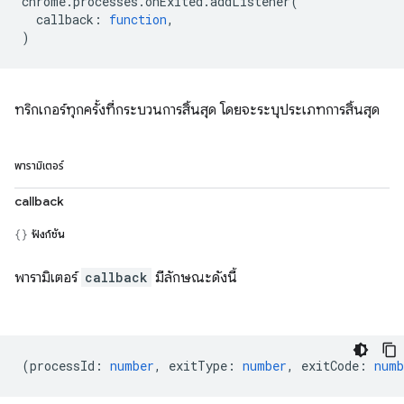
chrome
.
processes
.
onExited
.
addListener
(
callback
:
function
,
)
ทริกเกอร์ทุกครั้งที่กระบวนการสิ้นสุด โดยจะระบุประเภทการสิ้นสุด
พารามิเตอร์
callback
ฟังก์ชัน
พารามิเตอร์
callback
มีลักษณะดังนี้
(
processId
:
number
,
exitType
:
number
,
exitCode
:
numb