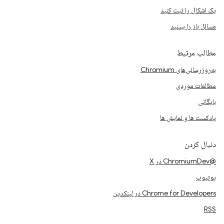
یک اشکال را ثبت کنید
مسائل باز را ببینید
مطالب مرتبط
به‌روزرسانی‌های Chromium
مطالعات موردی
بایگانی
پادکست ها و نمایش ها
دنبال کردن
@ChromiumDev در X
یوتیوب
Chrome for Developers در لینکدین
RSS