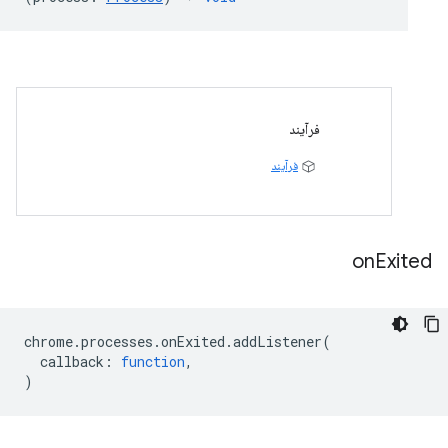
فرآیند
فرآیند
on
Exited
chrome
.
processes
.
onExited
.
addListener
(
callback
:
function
,
)