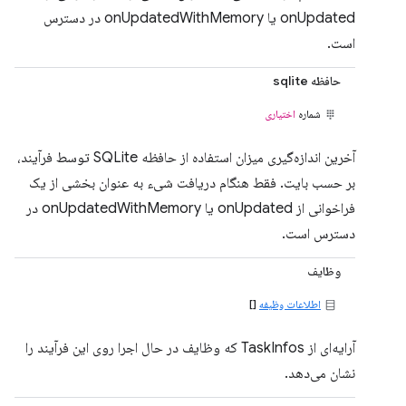
onUpdated یا onUpdatedWithMemory در دسترس
است.
حافظه sqlite
شماره
اختیاری
آخرین اندازه‌گیری میزان استفاده از حافظه SQLite توسط فرآیند،
بر حسب بایت. فقط هنگام دریافت شیء به عنوان بخشی از یک
فراخوانی از onUpdated یا onUpdatedWithMemory در
دسترس است.
وظایف
اطلاعات وظیفه
[]
آرایه‌ای از TaskInfos که وظایف در حال اجرا روی این فرآیند را
نشان می‌دهد.