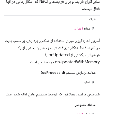
سایر انواع فرآیند و برای فرآیندهای NaCl که اشکال‌زدایی در آنها
فعال نیست.
شبکه
شماره
اختیاری
آخرین اندازه‌گیری میزان استفاده از شبکه‌ی پردازش، بر حسب بایت
در ثانیه. فقط هنگام دریافت شیء به عنوان بخشی از یک
فراخوانی برگشتی از onUpdated یا
onUpdatedWithMemory در دسترس است.
شناسه پردازش سیستم (osProcessId)
شماره
شناسه‌ی فرآیند، همانطور که توسط سیستم عامل ارائه شده است.
حافظه خصوصی
شماره
اختیاری