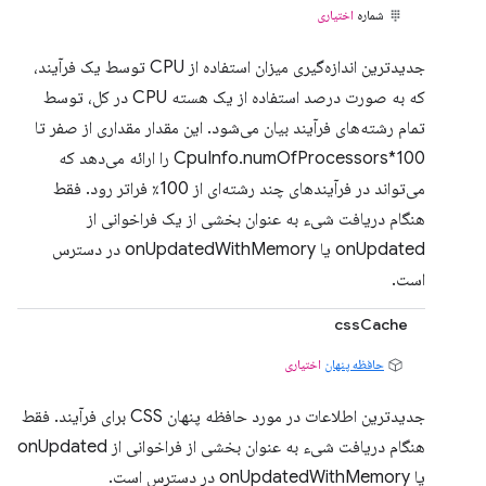
شماره
اختیاری
جدیدترین اندازه‌گیری میزان استفاده از CPU توسط یک فرآیند،
که به صورت درصد استفاده از یک هسته CPU در کل، توسط
تمام رشته‌های فرآیند بیان می‌شود. این مقدار مقداری از صفر تا
CpuInfo.numOfProcessors*100 را ارائه می‌دهد که
می‌تواند در فرآیندهای چند رشته‌ای از 100٪ فراتر رود. فقط
هنگام دریافت شیء به عنوان بخشی از یک فراخوانی از
onUpdated یا onUpdatedWithMemory در دسترس
است.
cssCache
حافظه پنهان
اختیاری
جدیدترین اطلاعات در مورد حافظه پنهان CSS برای فرآیند. فقط
هنگام دریافت شیء به عنوان بخشی از فراخوانی از onUpdated
یا onUpdatedWithMemory در دسترس است.