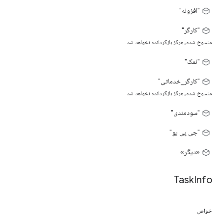
"افزونه"
"کارگر"
منسوخ شده، هرگز بازگردانده نخواهد شد.
"نمک"
"کارگر_خدماتی"
منسوخ شده، هرگز بازگردانده نخواهد شد.
"سودمندی"
"جی پی یو"
«دیگر»
Task
Info
خواص