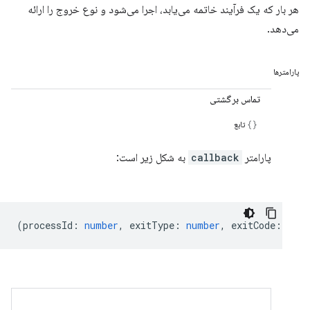
هر بار که یک فرآیند خاتمه می‌یابد، اجرا می‌شود و نوع خروج را ارائه
می‌دهد.
پارامترها
تماس برگشتی
تابع
پارامتر
callback
به شکل زیر است:
(
processId
:
number
,
exitType
:
number
,
exitCode
:
numb