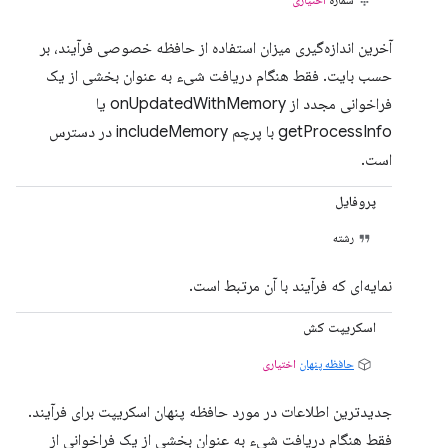
آخرین اندازه‌گیری میزان استفاده از حافظه خصوصی فرآیند، بر
حسب بایت. فقط هنگام دریافت شیء به عنوان بخشی از یک
فراخوانی مجدد از onUpdatedWithMemory یا
getProcessInfo با پرچم includeMemory در دسترس
است.
پروفایل
رشته
نمایه‌ای که فرآیند با آن مرتبط است.
اسکریپت کش
حافظه پنهان
اختیاری
جدیدترین اطلاعات در مورد حافظه پنهان اسکریپت برای فرآیند.
فقط هنگام دریافت شیء به عنوان بخشی از یک فراخوانی از