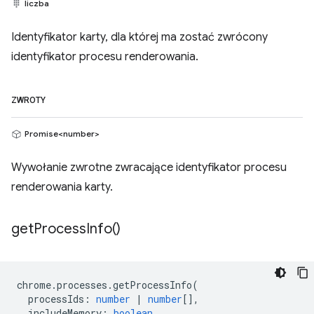
liczba
Identyfikator karty, dla której ma zostać zwrócony
identyfikator procesu renderowania.
ZWROTY
Promise<number>
Wywołanie zwrotne zwracające identyfikator procesu
renderowania karty.
get
Process
Info(
)
chrome
.
processes
.
getProcessInfo
(
processIds
:
number
|
number
[],
includeMemory
:
boolean
,