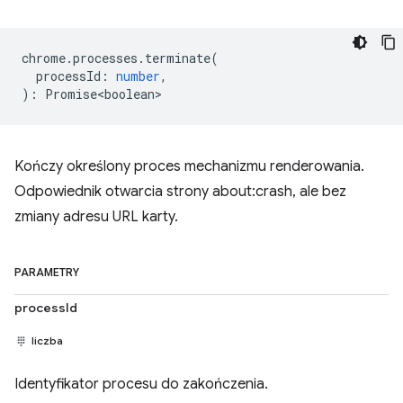
chrome
.
processes
.
terminate
(
processId
:
number
,
)
:
Promise<boolean>
Kończy określony proces mechanizmu renderowania.
Odpowiednik otwarcia strony about:crash, ale bez
zmiany adresu URL karty.
PARAMETRY
processId
liczba
Identyfikator procesu do zakończenia.