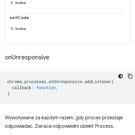
liczba
exitCode
liczba
on
Unresponsive
chrome
.
processes
.
onUnresponsive
.
addListener
(
callback
:
function
,
)
Wywoływane za każdym razem, gdy proces przestaje
odpowiadać. Zwraca odpowiedni obiekt Process.