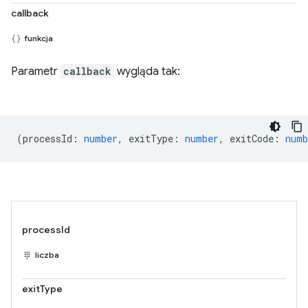
callback
funkcja
Parametr
callback
wygląda tak:
(
processId
:
number
,
exitType
:
number
,
exitCode
:
numb
processId
liczba
exitType