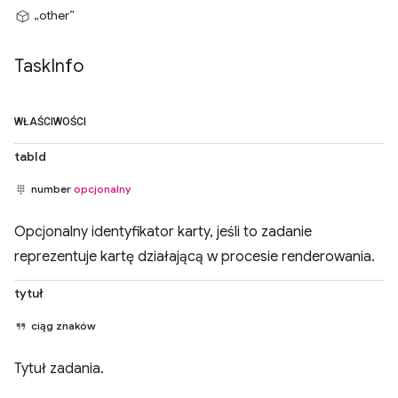
„other”
Task
Info
WŁAŚCIWOŚCI
tabId
number
opcjonalny
Opcjonalny identyfikator karty, jeśli to zadanie
reprezentuje kartę działającą w procesie renderowania.
tytuł
ciąg znaków
Tytuł zadania.