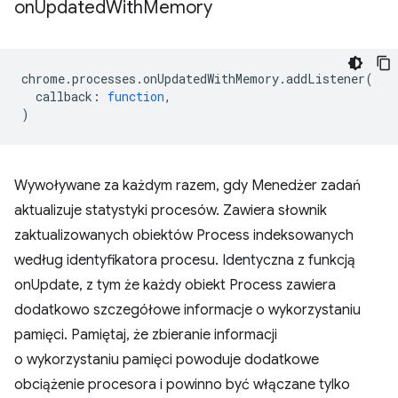
on
Updated
With
Memory
chrome
.
processes
.
onUpdatedWithMemory
.
addListener
(
callback
:
function
,
)
Wywoływane za każdym razem, gdy Menedżer zadań
aktualizuje statystyki procesów. Zawiera słownik
zaktualizowanych obiektów Process indeksowanych
według identyfikatora procesu. Identyczna z funkcją
onUpdate, z tym że każdy obiekt Process zawiera
dodatkowo szczegółowe informacje o wykorzystaniu
pamięci. Pamiętaj, że zbieranie informacji
o wykorzystaniu pamięci powoduje dodatkowe
obciążenie procesora i powinno być włączane tylko