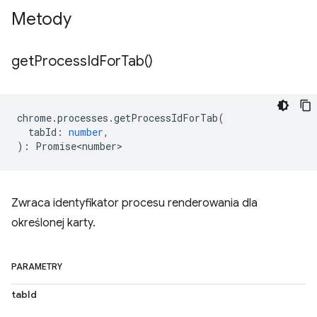
Metody
get
Process
Id
For
Tab(
)
chrome
.
processes
.
getProcessIdForTab
(
tabId
:
number
,
)
:
Promise<number>
Zwraca identyfikator procesu renderowania dla
określonej karty.
PARAMETRY
tabId