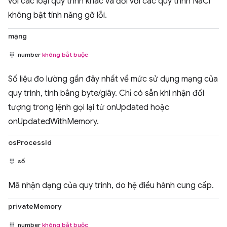
với các loại quy trình khác và đối với các quy trình NaCl
không bật tính năng gỡ lỗi.
mạng
number
không bắt buộc
Số liệu đo lường gần đây nhất về mức sử dụng mạng của
quy trình, tính bằng byte/giây. Chỉ có sẵn khi nhận đối
tượng trong lệnh gọi lại từ onUpdated hoặc
onUpdatedWithMemory.
osProcessId
số
Mã nhận dạng của quy trình, do hệ điều hành cung cấp.
privateMemory
number
không bắt buộc