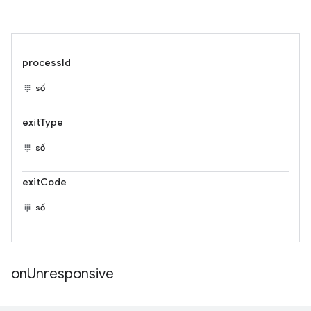
processId
số
exitType
số
exitCode
số
on
Unresponsive