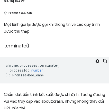
GIÁ TRỊ TRẢ VỀ
Promise<object>
Một lệnh gọi lại được gọi khi thông tin về các quy trình
được thu thập.
terminate(
)
chrome
.
processes
.
terminate
(
processId
:
number
,
)
:
Promise<boolean>
Chấm dứt tiến trình kết xuất được chỉ định. Tương đương
với việc truy cập vào about:crash, nhưng không thay đổi
URL của thẻ.