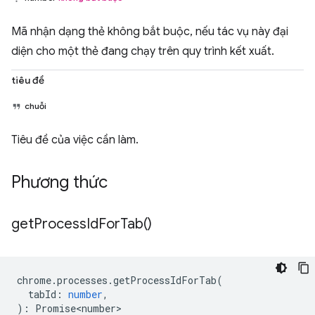
Mã nhận dạng thẻ không bắt buộc, nếu tác vụ này đại
diện cho một thẻ đang chạy trên quy trình kết xuất.
tiêu đề
chuỗi
Tiêu đề của việc cần làm.
Phương thức
get
Process
Id
For
Tab(
)
chrome
.
processes
.
getProcessIdForTab
(
tabId
:
number
,
)
:
Promise<number>