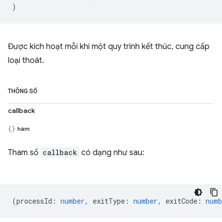
)
Được kích hoạt mỗi khi một quy trình kết thúc, cung cấp
loại thoát.
THÔNG SỐ
callback
hàm
Tham số
callback
có dạng như sau:
(
processId
:
number
,
exitType
:
number
,
exitCode
:
numb