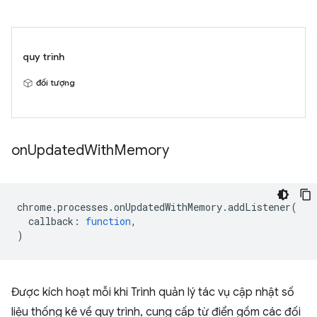
quy trình
đối tượng
on
Updated
With
Memory
chrome
.
processes
.
onUpdatedWithMemory
.
addListener
(
callback
:
function
,
)
Được kích hoạt mỗi khi Trình quản lý tác vụ cập nhật số
liệu thống kê về quy trình, cung cấp từ điển gồm các đối