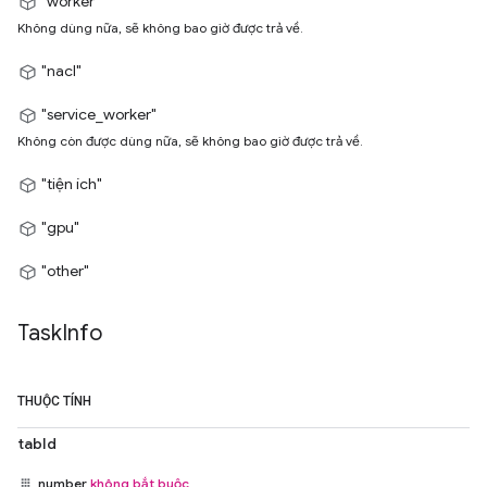
"worker"
Không dùng nữa, sẽ không bao giờ được trả về.
"nacl"
"service_worker"
Không còn được dùng nữa, sẽ không bao giờ được trả về.
"tiện ích"
"gpu"
"other"
Task
Info
THUỘC TÍNH
tabId
number
không bắt buộc