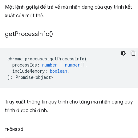
Một lệnh gọi lại để trả về mã nhận dạng của quy trình kết
xuất của một thẻ.
get
Process
Info(
)
chrome
.
processes
.
getProcessInfo
(
processIds
:
number
|
number
[],
includeMemory
:
boolean
,
)
:
Promise<object>
Truy xuất thông tin quy trình cho từng mã nhận dạng quy
trình được chỉ định.
THÔNG SỐ