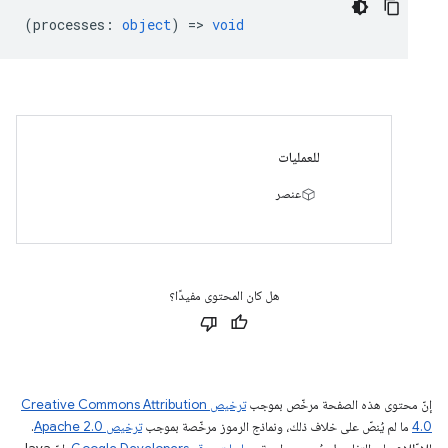
(
processes
:
object
) =>
void
للعمليات
عنصر
هل كان المحتوى مفيدًا؟
إنّ محتوى هذه الصفحة مرخّص بموجب
ترخيص Creative Commons Attribution
4.0‏
ما لم يُنصّ على خلاف ذلك، ونماذج الرموز مرخّصة بموجب
ترخيص Apache 2.0‏
.