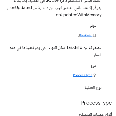
أحدث قياس لاستخدام ذاكرة SQLite في العملية، بالبايت لا
يتوفّر إلا عند تلقّي العنصر كجزء من دالة ردّ من onUpdated أو
onUpdatedWithMemory.
المهام
[]
TaskInfo
مصفوفة من TaskInfo تمثّل المهام التي يتم تنفيذها في هذه
العملية.
النوع
ProcessType
نوع العملية
Process
Type
أنواع عمليات المتصفّح