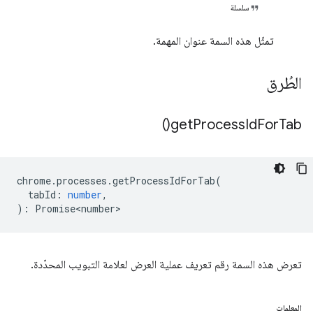
سلسلة
تمثّل هذه السمة عنوان المهمة.
الطُرق
)
get
Process
Id
For
Tab(
chrome
.
processes
.
getProcessIdForTab
(
tabId
:
number
,
)
:
Promise<number>
تعرض هذه السمة رقم تعريف عملية العرض لعلامة التبويب المحدّدة.
المعلمات