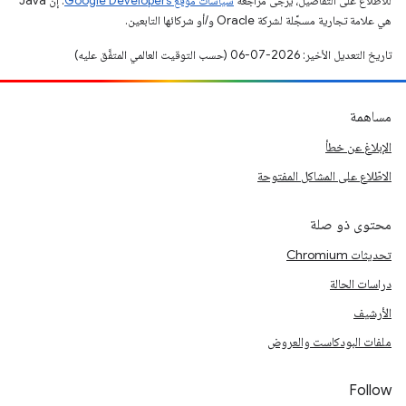
للاطّلاع على التفاصيل، يُرجى مراجعة
سياسات موقع Google Developers‏
. إنّ Java
هي علامة تجارية مسجَّلة لشركة Oracle و/أو شركائها التابعين.
تاريخ التعديل الأخير: 2026-07-06 (حسب التوقيت العالمي المتفَّق عليه)
مساهمة
الإبلاغ عن خطأ
الاطّلاع على المشاكل المفتوحة
محتوى ذو صلة
تحديثات Chromium
دراسات الحالة
الأرشيف
ملفات البودكاست والعروض
Follow