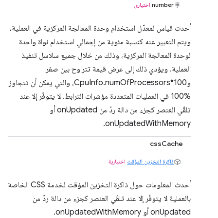
number
اختياري
أحدث قياس لمعدّل استخدام وحدة المعالجة المركزية في العملية،
ويتم التعبير عنه كنسبة مئوية من إجمالي استخدام نواة واحدة
لوحدة المعالجة المركزية، وذلك من خلال جميع سلاسل تنفيذ
العملية. ويؤدي ذلك إلى عرض قيمة تتراوح بين صفر
وCpuInfo.numOfProcessors*100، والتي يمكن أن تتجاوز
‎100% في العمليات المتعددة مؤشرات الترابط. لا يتوفّر إلا عند
تلقّي العنصر كجزء من دالة ردّ من onUpdated أو
onUpdatedWithMemory.
cssCache
ذاكرة التخزين المؤقت
اختيارية
أحدث المعلومات حول ذاكرة التخزين المؤقت لخدمة CSS الخاصة
بالعملية لا يتوفّر إلا عند تلقّي العنصر كجزء من دالة ردّ من
onUpdated أو onUpdatedWithMemory.