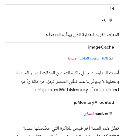
id
الرقم
المعرّف الفريد للعملية الذي يوفّره المتصفّح
imageCache
ذاكرة التخزين المؤقت
اختيارية
أحدث المعلومات حول ذاكرة التخزين المؤقت للصور الخاصة
بالعملية لا يتوفّر إلا عند تلقّي العنصر كجزء من دالة ردّ من
onUpdated أو onUpdatedWithMemory.
jsMemoryAllocated
number
اختياري
تمثّل هذه السمة آخر قياس للذاكرة التي خصّصتها عملية