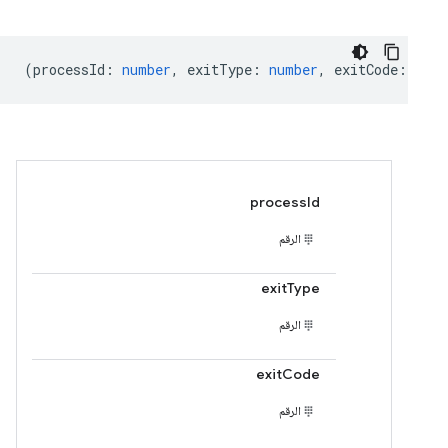
(
processId
:
number
,
exitType
:
number
,
exitCode
:
numb
processId
الرقم
exitType
الرقم
exitCode
الرقم