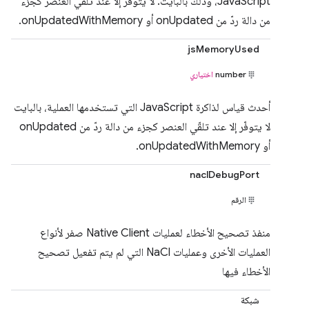
JavaScript، وذلك بالبايت. لا يتوفّر إلا عند تلقّي العنصر كجزء
من دالة ردّ من onUpdated أو onUpdatedWithMemory.
jsMemoryUsed
number
اختياري
أحدث قياس لذاكرة JavaScript التي تستخدمها العملية، بالبايت
لا يتوفّر إلا عند تلقّي العنصر كجزء من دالة ردّ من onUpdated
أو onUpdatedWithMemory.
naclDebugPort
الرقم
منفذ تصحيح الأخطاء لعمليات Native Client صفر لأنواع
العمليات الأخرى وعمليات NaCl التي لم يتم تفعيل تصحيح
الأخطاء فيها
شبكة