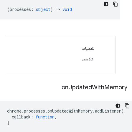
(
processes
:
object
) =>
void
للعمليات
عنصر
on
Updated
With
Memory
chrome
.
processes
.
onUpdatedWithMemory
.
addListener
(
callback
:
function
,
)