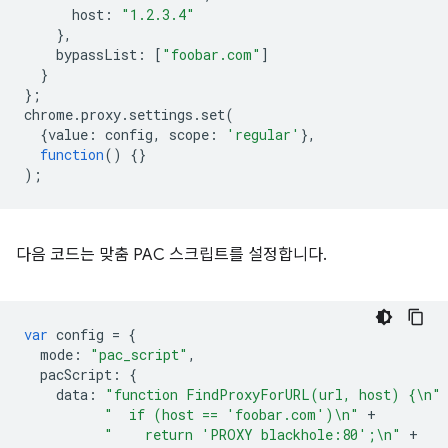
host
:
"1.2.3.4"
},
bypassList
:
[
"foobar.com"
]
}
};
chrome
.
proxy
.
settings
.
set
(
{
value
:
config
,
scope
:
'regular'
},
function
()
{}
);
다음 코드는 맞춤 PAC 스크립트를 설정합니다.
var
config
=
{
mode
:
"pac_script"
,
pacScript
:
{
data
:
"function FindProxyForURL(url, host) {\n"
"  if (host == 'foobar.com')\n"
+
"    return 'PROXY blackhole:80';\n"
+