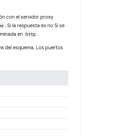
ón con el servidor proxy
me
. Si la respuesta es no Si se
erminada en
http
.
riva del esquema. Los puertos