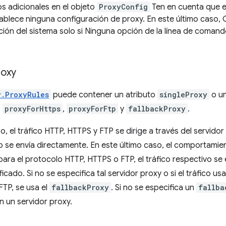
s adicionales en el objeto
ProxyConfig
Ten en cuenta que 
tablece ninguna configuración de proxy. En este último caso, 
ión del sistema solo si Ninguna opción de la línea de comando
roxy
y.ProxyRules
puede contener un atributo
singleProxy
o un
,
proxyForHttps
,
proxyForFtp
y
fallbackProxy
.
so, el tráfico HTTP, HTTPS y FTP se dirige a través del servido
co se envía directamente. En este último caso, el comportamien
para el protocolo HTTP, HTTPS o FTP, el tráfico respectivo se 
icado. Si no se especifica tal servidor proxy o si el tráfico us
TP, se usa el
fallbackProxy
. Si no se especifica un
fallba
n un servidor proxy.