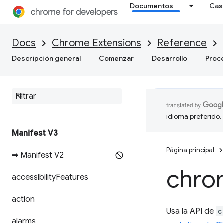
Documentos
Cas
Docs
Chrome Extensions
Reference
Descripción general
Comenzar
Desarrollo
Proc
idioma preferido.
Manifest V3
Página principal
➡ Manifest V2
chro
accessibility
Features
action
Usa la API de
c
alarms