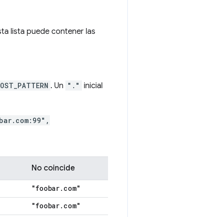
sta lista puede contener las
HOST_PATTERN
. Un
"."
inicial
bar.com:99",
No coincide
"foobar
.
com"
"foobar
.
com"