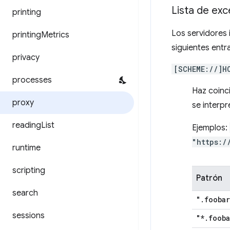
Lista de ex
printing
Los servidores 
printing
Metrics
siguientes entr
privacy
[SCHEME://]H
processes
Haz coinc
proxy
se interp
reading
List
Ejemplos:
"https:/
runtime
scripting
Patrón
search
"
.
foobar
sessions
"*
.
fooba