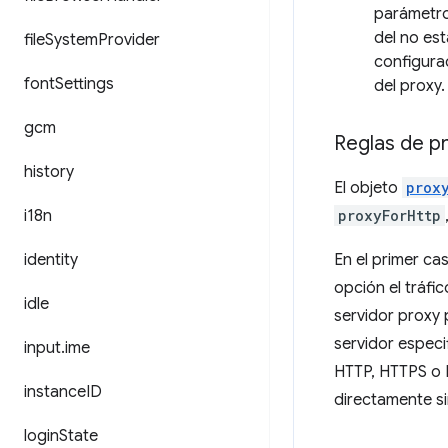
parámetro
del no es
file
System
Provider
configurac
font
Settings
del proxy.
gcm
Reglas de p
history
El objeto
prox
i18n
proxyForHttp
identity
En el primer ca
opción el tráfi
idle
servidor proxy 
servidor especif
input
.
ime
HTTP, HTTPS o F
instance
ID
directamente si
login
State