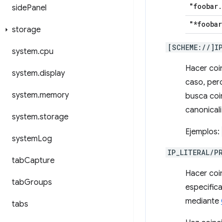
"foobar
.
side
Panel
"*foobar
storage
[SCHEME://]I
system
.
cpu
Hacer coin
system
.
display
caso, pero
system
.
memory
busca coin
canonical
system
.
storage
Ejemplos:
system
Log
IP_LITERAL/P
tab
Capture
Hacer coin
tab
Groups
especifica
mediante
tabs