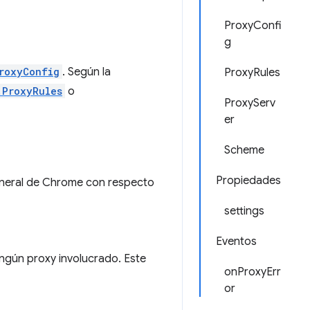
ProxyConfi
g
roxyConfig
. Según la
ProxyRules
.ProxyRules
o
ProxyServ
er
Scheme
Propiedades
neral de Chrome con respecto
settings
Eventos
ingún proxy involucrado. Este
onProxyErr
or