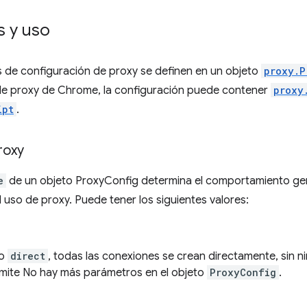
 y uso
 de configuración de proxy se definen en un objeto
proxy.P
de proxy de Chrome, la configuración puede contener
proxy
ipt
.
roxy
e
de un objeto ProxyConfig determina el comportamiento ge
el uso de proxy. Puede tener los siguientes valores:
do
direct
, todas las conexiones se crean directamente, sin n
ite No hay más parámetros en el objeto
ProxyConfig
.