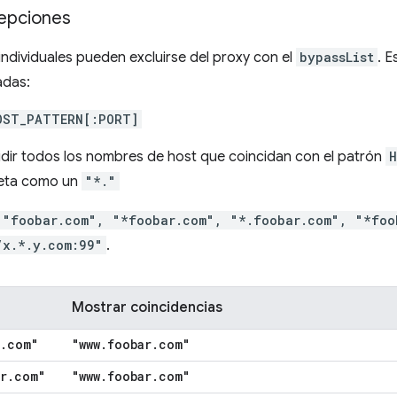
cepciones
individuales pueden excluirse del proxy con el
bypassList
. E
adas:
OST_PATTERN[:PORT]
idir todos los nombres de host que coincidan con el patrón
reta como un
"*."
"foobar.com", "*foobar.com", "*.foobar.com", "*foo
/x.*.y.com:99"
.
Mostrar coincidencias
.
com"
"www
.
foobar
.
com"
r
.
com"
"www
.
foobar
.
com"