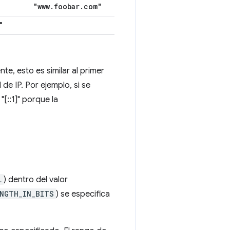
"www
.
foobar
.
com"
"
te, esto es similar al primer
de IP. Por ejemplo, si se
"[::1]" porque la
L
) dentro del valor
ENGTH_IN_BITS
) se especifica