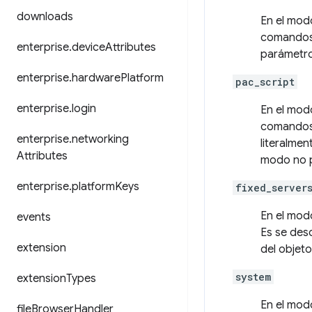
downloads
En el mo
comandos
enterprise
.
device
Attributes
parámetro
enterprise
.
hardware
Platform
pac_script
enterprise
.
login
En el mo
comandos 
enterprise
.
networking
literalme
Attributes
modo no p
enterprise
.
platform
Keys
fixed_server
En el mo
events
Es se des
extension
del objet
system
extension
Types
En el mo
file
Browser
Handler