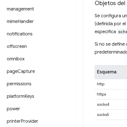
Objetos del 
management
Se configura un
mime
Handler
(definida por el
especifica
sch
notifications
Si no se define
offscreen
predeterminados
omnibox
page
Capture
Esquema
permissions
http
https
platform
Keys
socks4
power
socks5
printer
Provider