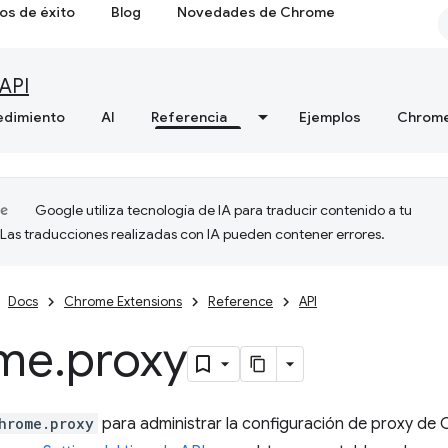
os de éxito
Blog
Novedades de Chrome
API
edimiento
AI
Referencia
Ejemplos
Chrome
Google utiliza tecnología de IA para traducir contenido a tu
 Las traducciones realizadas con IA pueden contener errores.
Docs
Chrome Extensions
Reference
API
me
.
proxy
hrome.proxy
para administrar la configuración de proxy de 