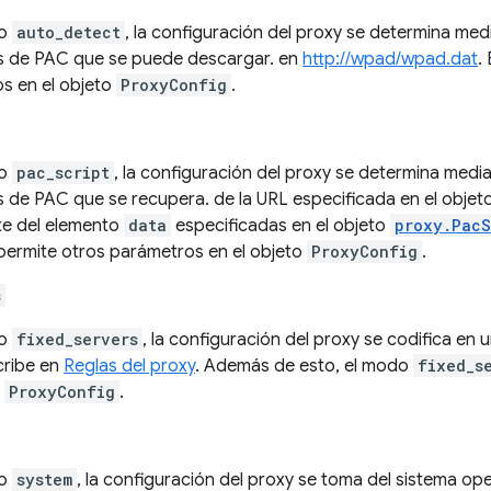
do
auto_detect
, la configuración del proxy se determina me
 de PAC que se puede descargar. en
http://wpad/wpad.dat
.
s en el objeto
ProxyConfig
.
do
pac_script
, la configuración del proxy se determina medi
de PAC que se recupera. de la URL especificada en el objet
nte del elemento
data
especificadas en el objeto
proxy.PacS
ermite otros parámetros en el objeto
ProxyConfig
.
s
do
fixed_servers
, la configuración del proxy se codifica en 
cribe en
Reglas del proxy
. Además de esto, el modo
fixed_s
o
ProxyConfig
.
do
system
, la configuración del proxy se toma del sistema op