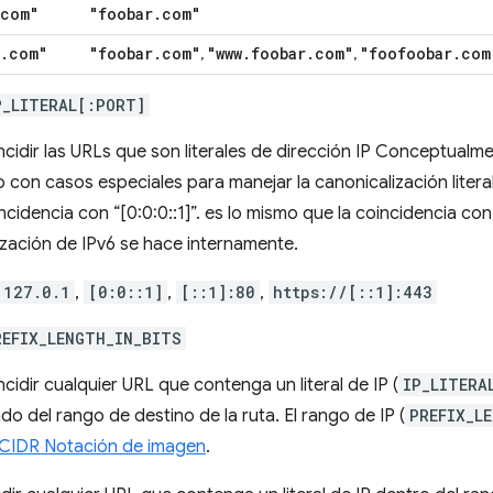
com"
"foobar
.
com"
.
com"
"foobar
.
com"
"www
.
foobar
.
com"
"foofoobar
.
com
,
,
P_LITERAL[:PORT]
cidir las URLs que son literales de dirección IP Conceptualmen
 con casos especiales para manejar la canonicalización literal 
cidencia con “[0:0:0::1]”. es lo mismo que la coincidencia con 
ización de IPv6 se hace internamente.
127.0.1
,
[0:0::1]
,
[::1]:80
,
https://[::1]:443
REFIX_LENGTH_IN_BITS
cidir cualquier URL que contenga un literal de IP (
IP_LITERA
do del rango de destino de la ruta. El rango de IP (
PREFIX_L
CIDR Notación de imagen
.