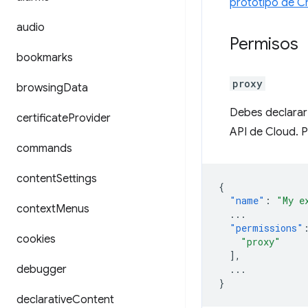
prototipo de Ch
audio
Permisos
bookmarks
proxy
browsing
Data
Debes declarar 
certificate
Provider
API de Cloud. P
commands
content
Settings
{
"name"
:
"My e
context
Menus
...
"permissions"
cookies
"proxy"
],
debugger
...
}
declarative
Content