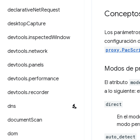
declarative
Net
Request
Conceptos
desktop
Capture
Los parámetros
devtools
.
inspected
Window
configuración 
proxy.PacScr
devtools
.
network
devtools
.
panels
Modos de p
devtools
.
performance
El atributo
mod
a lo siguiente: 
devtools
.
recorder
direct
dns
En el mo
document
Scan
modo perm
dom
auto_detect