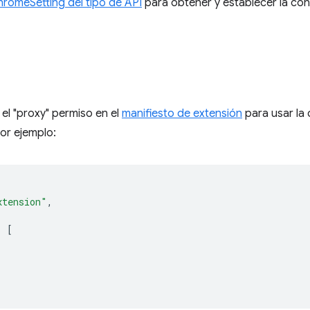
romeSetting del tipo de API
para obtener y establecer la con
el "proxy" permiso en el
manifiesto de extensión
para usar la 
or ejemplo:
xtension"
,
:
[