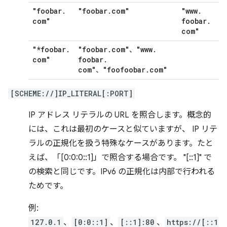
"foobar
.
"foobar
.
com"
"www
.
com"
foobar
.
com"
"*foobar
.
"foobar
.
com"
"www
.
、
com"
foobar
.
com"
"foofoobar
.
com"
、
[SCHEME://]IP_LITERAL[:PORT]
IP アドレス リテラルの URL を照合します。概念的
には、これは最初のケースと似ていますが、 IP リテ
ラルの正規化を扱う特殊なケースがあります。たと
えば、「[0:0:0::1]」で照合する場合です。 "[::1]" で
の検索と同じです。IPv6 の正規化は内部で行われる
ためです。
例:
127.0.1
、
[0:0::1]
、
[::1]:80
、
https://[::1