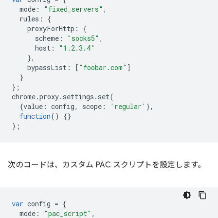
mode
:
"fixed_servers"
,
rules
:
{
proxyForHttp
:
{
scheme
:
"socks5"
,
host
:
"1.2.3.4"
},
bypassList
:
[
"foobar.com"
]
}
};
chrome
.
proxy
.
settings
.
set
(
{
value
:
config
,
scope
:
'regular'
},
function
()
{}
);
次のコードは、カスタム PAC スクリプトを設定します。
var
config
=
{
mode
:
"pac_script"
,