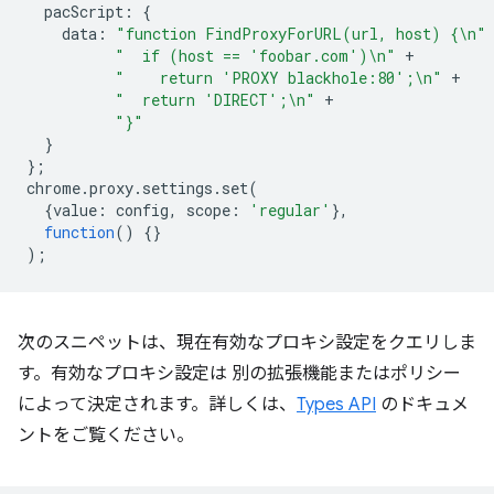
pacScript
:
{
data
:
"function FindProxyForURL(url, host) {\n"
"  if (host == 'foobar.com')\n"
+
"    return 'PROXY blackhole:80';\n"
+
"  return 'DIRECT';\n"
+
"}"
}
};
chrome
.
proxy
.
settings
.
set
(
{
value
:
config
,
scope
:
'regular'
},
function
()
{}
);
次のスニペットは、現在有効なプロキシ設定をクエリしま
す。有効なプロキシ設定は 別の拡張機能またはポリシー
によって決定されます。詳しくは、
Types API
のドキュメ
ントをご覧ください。