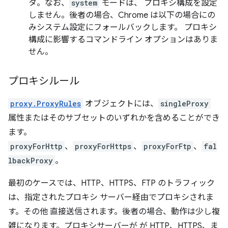
タ。なお、
system
モードは、 プロキシ構成を設定
しません。後者の場合、Chrome は以下の場合にの
みシステム設定にフォールバックします。 プロキシ
構成に影響するコマンドライン オプションはありま
せん。
プロキシルール
proxy.ProxyRules
オブジェクトには、
singleProxy
属性またはそのサブセットのいずれかを含めることができ
ます。
proxyForHttp
、
proxyForHttps
、
proxyForFtp
、
fal
lbackProxy
。
最初のケースでは、HTTP、HTTPS、FTP のトラフィック
は、指定されたプロキシ サーバー経由でプロキシされま
す。その他 直接送信されます。後者の場合、動作は少し複
雑になります。プロキシサーバーが が HTTP、HTTPS、ま