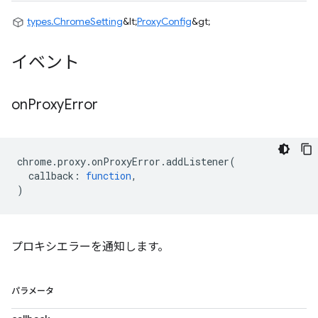
types.ChromeSetting
&lt;
ProxyConfig
&gt;
イベント
on
Proxy
Error
chrome
.
proxy
.
onProxyError
.
addListener
(
callback
:
function
,
)
プロキシエラーを通知します。
パラメータ