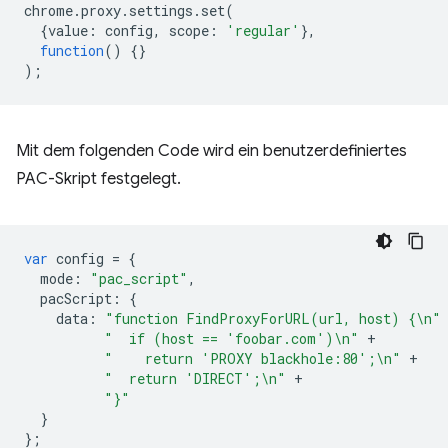
chrome
.
proxy
.
settings
.
set
(
{
value
:
config
,
scope
:
'regular'
},
function
()
{}
);
Mit dem folgenden Code wird ein benutzerdefiniertes
PAC-Skript festgelegt.
var
config
=
{
mode
:
"pac_script"
,
pacScript
:
{
data
:
"function FindProxyForURL(url, host) {\n"
"  if (host == 'foobar.com')\n"
+
"    return 'PROXY blackhole:80';\n"
+
"  return 'DIRECT';\n"
+
"}"
}
};