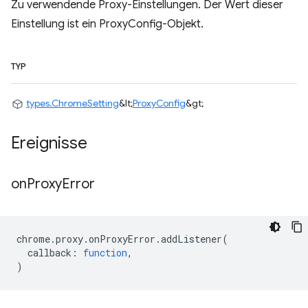
Zu verwendende Proxy-Einstellungen. Der Wert dieser
Einstellung ist ein ProxyConfig-Objekt.
TYP
types.ChromeSetting
&lt;
ProxyConfig
&gt;
Ereignisse
on
Proxy
Error
chrome
.
proxy
.
onProxyError
.
addListener
(
callback
:
function
,
)