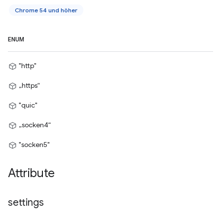
Chrome 54 und höher
ENUM
"http"
„https“
"quic"
„socken4“
"socken5"
Attribute
settings