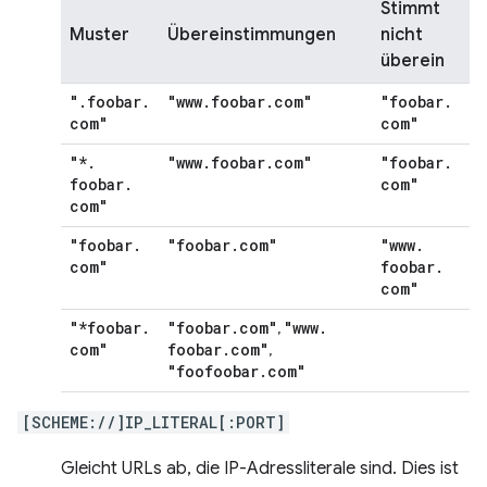
Stimmt
Muster
Übereinstimmungen
nicht
überein
"
.
foobar
.
"www
.
foobar
.
com"
"foobar
.
com"
com"
"*
.
"www
.
foobar
.
com"
"foobar
.
foobar
.
com"
com"
"foobar
.
"foobar
.
com"
"www
.
com"
foobar
.
com"
"*foobar
.
"foobar
.
com"
"www
.
,
com"
foobar
.
com"
,
"foofoobar
.
com"
[SCHEME://]IP_LITERAL[:PORT]
Gleicht URLs ab, die IP-Adressliterale sind. Dies ist