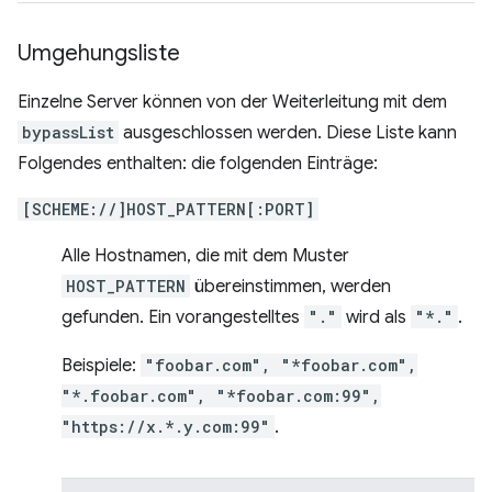
Umgehungsliste
Einzelne Server können von der Weiterleitung mit dem
bypassList
ausgeschlossen werden. Diese Liste kann
Folgendes enthalten: die folgenden Einträge:
[SCHEME://]HOST_PATTERN[:PORT]
Alle Hostnamen, die mit dem Muster
HOST_PATTERN
übereinstimmen, werden
gefunden. Ein vorangestelltes
"."
wird als
"*."
.
Beispiele:
"foobar.com", "*foobar.com",
"*.foobar.com", "*foobar.com:99",
"https://x.*.y.com:99"
.