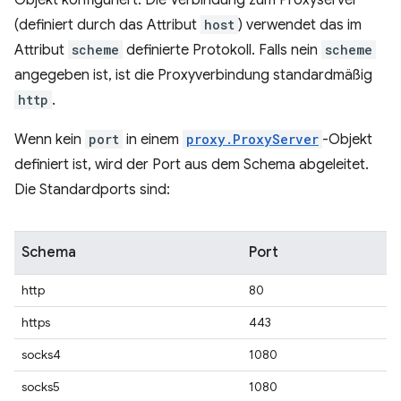
Objekt konfiguriert. Die Verbindung zum Proxyserver
(definiert durch das Attribut
host
) verwendet das im
Attribut
scheme
definierte Protokoll. Falls nein
scheme
angegeben ist, ist die Proxyverbindung standardmäßig
http
.
Wenn kein
port
in einem
proxy.ProxyServer
-Objekt
definiert ist, wird der Port aus dem Schema abgeleitet.
Die Standardports sind:
Schema
Port
http
80
https
443
socks4
1080
socks5
1080